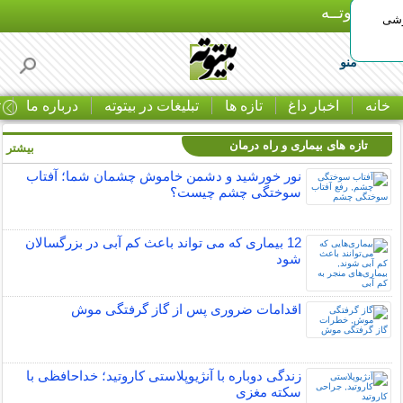
بـیتوتــه
وشی
منو
خانه
اخبار داغ
تازه ها
تبلیغات در بیتوته
درباره ما
ت
تازه های بیماری و راه درمان
بیشتر »
نور خورشید و دشمن خاموش چشمان شما؛ آفتاب
سوختگی چشم چیست؟
12 بیماری که می تواند باعث کم آبی در بزرگسالان
شود
اقدامات ضروری پس از گاز گرفتگی موش
زندگی دوباره با آنژیوپلاستی کاروتید؛ خداحافظی با
سکته مغزی