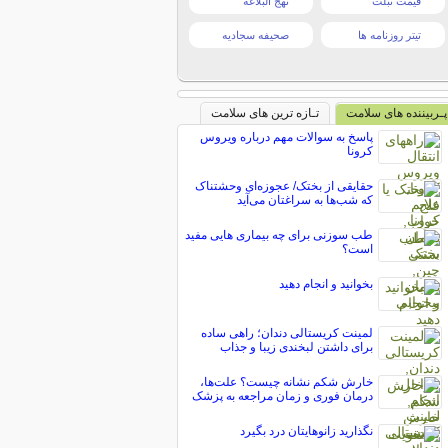
قیمت تبلت
نهج البلاغه
تیتر روزنامه ها
صحیفه سجادیه
پـربیننده های سلامت
تـازه ترین های سلامت
پاسخ به سوالات مهم درباره ویروس
کرونا
حقایقی از بختک/ عجوزه‌ای وحشتناک
که شب‌ها به سراغتان می‌آید
طب سوزنی برای چه بیماری هایی مفید
است؟
بخوانید و انجام دهید
لمینت کریستالی دندان؛ راهی ساده
برای داشتن لبخندی زیبا و جذاب
خارش شکم نشانه چیست؟ علت‌ها،
درمان فوری و زمان مراجعه به پزشک
نگذارید زانوهایتان درد بگیرد