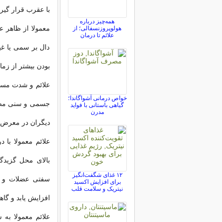
با عقرب قرار گیرد
همه‌چیز درباره
معمولا از ظاهر 
هولوپروزنسفالی؛ از
علائم تا درمان
دال بر سمی یا غ
بودن بیشتر از زم
علائم و شدت مسم
خواص درمانی آشواگاندا؛
جسمی و سنی مصدوم
گیاهی باستانی با فواید
مدرن
دیگران در معرض 
علائم معمولا با
بالای محل گزیدگی
۱۲ غذای شگفت‌انگیز
سفتی عضلات و پ
برای افزایش اکسید
نیتریک و سلامت قلب
افزایش یابد و گا
علائم معمولا ب