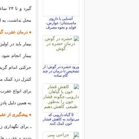
گیرد 
آشنایی با داروی
محل نداشت، به ا
ماسیتنتان؛ عوارض،
فواید و نحوه مصرف
● درمان عقرب گز
بیمار باید در او
بیمار انجام شود
ورود حشره در گوش؛ از
حرکتی اندام گزیده
تشخیص تا درمان در چند
گام ساده
کنترل درد کمک می
برای انواع عقرب 
به همین دلیل پادز
● پیشگیری از
عقر
9 گیاه دارویی که
می‌توانند به کاهش فشار
خون کمک کنند
ـ برای نگهداری ز
شده و عقرب ها 