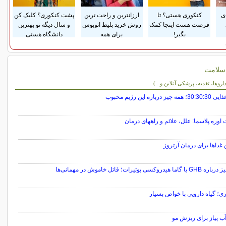
ی
کنکوری هستی؟ تا
ارزانترین و راحت ترین
پشت کنکوری؟ کلیک کن
فرصت هست اینجا کمک
روش خرید بلیط اتوبوس
و سال دیگه تو بهترین
بگیر!
برای همه
دانشگاه هستی
سلامت
ت
روها، تغذیه، پزشکی آنلاین و...)
چیز درباره این رژیم محبوب
اوره پلاسما: علل، علائم و راههای درمان
 غذاها برای درمان آرتروز
ا هیدروکسی بوتیرات؛ قاتل خاموش در مهمانی‌ها
ی؛ گیاه دارویی با خواص بسیار
آب پیاز برای ریزش مو