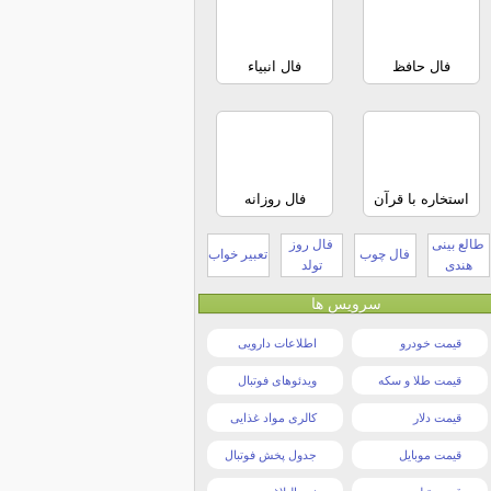
فال حافظ
فال انبیاء
استخاره با قرآن
فال روزانه
طالع بینی
فال روز
فال چوب
تعبیر خواب
هندی
تولد
سرویس ها
قیمت خودرو
اطلاعات دارویی
قیمت طلا و سکه
ویدئوهای فوتبال
قیمت دلار
کالری مواد غذایی
قیمت موبایل
جدول پخش فوتبال