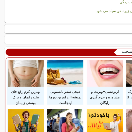
ب زدگی
 زیر ناخن سیاه می شود
منتخب
رک
ارتودنسی+ویزیت و
هیچی سفر تابستونی
بهترین کرم رفع جای
پوستی زایمان فقط در 3
مشاوره و جرم گیری
نمیشه! ارزانترین تورها
بخیه زایمان و ترک
رایگان
اینجاست
پوستی زایمان