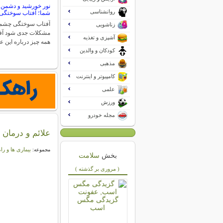
نور خورشید و دشمن
روانشناسی
شما؛ آفتاب سوختگ
آفتاب سوختگی چشم م
زناشویی
مشکلات جدی شود آ
آشپزی و تغذیه
همه چیز درباره این 
کودکان و والدین
مذهبی
کامپیوتر و اینترنت
علمی
ورزش
مجله خودرو
علائم و درمان
بیماری ها و را
مجموعه:
بخش
سلامت
( مروری بر گذشته )