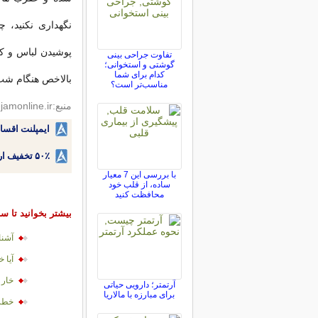
نگهداری نکنید، 
پوشیدن لباس و کفش
تفاوت جراحی بینی
گوشتی و استخوانی؛
کدام برای شما
بالاخص هنگام شب، 
مناسب‌تر است؟
منبع:jamejamonline.ir
ایمپلنت اقسا
۵۰٪ تخفیف ارتودنسی دندان اقساطی بدون نیاز به چک یا سفته!
با بررسی این 7 معیار
ساده، از قلب خود
محافظت کنید
بیشتر بخوانید تا سا
آشنا
آیا 
خار 
آرتمتر؛ دارویی حیاتی
برای مبارزه با مالاریا
خطر