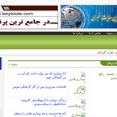
در بیتوته
تماس با ما
درباره ما
ان عقرب گزیدگی
اه درمان
بیشتر »
12 بیماری که می تواند باعث کم آبی در
بزرگسالان شود
اقدامات ضروری پس از گاز گرفتگی موش
زندگی دوباره با آنژیوپلاستی کاروتید؛
خداحافظی با سکته مغزی
کنه ها چیستند و چه بیماری هایی را منتقل