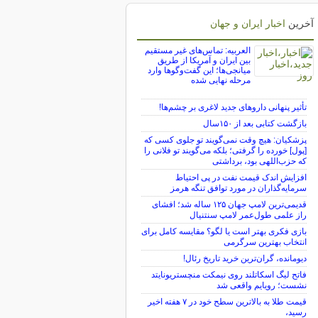
آخرین
اخبار ایران و جهان
العربیه: تماس‌های غیر مستقیم
بین ایران و آمریکا از طریق
میانجی‌ها؛ این گفت‌و‌گو‌ها وارد
مرحله نهایی شده
تأثیر پنهانی داروهای جدید لاغری بر چشم‌ها!
بازگشت کتابی بعد از ۱۵۰سال
پزشکیان: هیچ وقت نمی‌گویند تو جلوی کسی که
[پول] خورده را گرفتی؛ بلکه می‌گویند تو فلانی را
که حزب‌اللهی بود، برداشتی
افزایش اندک قیمت نفت در پی احتیاط
سرمایه‌گذاران در مورد توافق تنگه هرمز
قدیمی‌ترین لامپ جهان ۱۲۵ ساله شد؛ افشای
راز علمی طول‌عمر لامپ سنتنیال
بازی فکری بهتر است یا لگو؟ مقایسه کامل برای
انتخاب بهترین سرگرمی
دیومانده، گران‌ترین خرید تاریخ رئال!
فاتح لیگ اسکاتلند روی نیمکت منچستریونایتد
نشست؛ رویایم واقعی شد
قیمت طلا به بالاترین سطح خود در ۷ هفته اخیر
رسید،