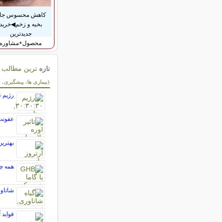
کاهش محسوس جا
بخیه و زخم◀خرید
جدیدترین
محصول+مشاوره
تازه
ترین مطالب 
سایر مطالب سلام
(بیماری ها، پیشگیری، دا
رژیم غذایی 30:30:30؛ همه 
عفونت 
بهترین
همه چیز درباره GHB یا گام
شاتاور
فواید 