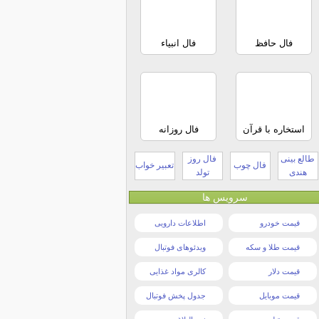
فال حافظ
فال انبیاء
استخاره با قرآن
فال روزانه
طالع بینی
فال روز
فال چوب
تعبیر خواب
هندی
تولد
سرویس ها
قیمت خودرو
اطلاعات دارویی
قیمت طلا و سکه
ویدئوهای فوتبال
قیمت دلار
کالری مواد غذایی
قیمت موبایل
جدول پخش فوتبال