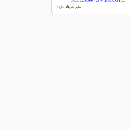
شد | معدنکاران به مرز تعطیلی رسیدند
سایر خبرهای داغ »