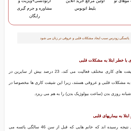
موهای تو
اولین مرجع خرید آنلاین
ارتودنسی+ویزیت و
بلیط اتوبوس
مشاوره و جرم گیری
رایگان
یائسگی زودرس سبب ایجاد مشکلات قلبی و عروقی در زنان می شود
 با
خطر ابتلا به مشکلات قلبی
افرادی که در شیفت های کاری مختلف فعالیت می کند، 23 درصد بیش از سایرین در
به مشکلات قلبی و عروقی هستند، زیرا این شیفت کاری ها مخصوصا در
بانه روزی بدن (ساعت بیولوژیک بدن) را به هم می ریزد.
تلا به بیماریهای قلبی
دانشمندان به این نتیجه رسیده اند که خانم هایی که قبل از سن 46 سالگی یائسه می