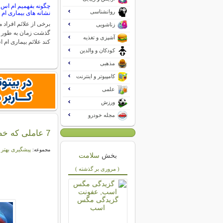
چگونه بفهمیم ام اس د
روانشناسی
نشانه های بیماری ام
برخی از علائم افراد مب
زناشویی
گذشت زمان به طور 
آشپزی و تغذیه
کند علائم بیماری ام
کودکان و والدین
مذهبی
کامپیوتر و اینترنت
علمی
ورزش
مجله خودرو
7 عاملی که خطر ابتلا به بیماری های قلبی را افزایش می دهد
پیشگیری بهتر 
مجموعه:
بخش
سلامت
( مروری بر گذشته )