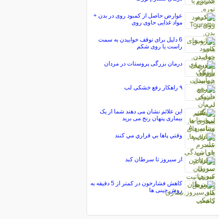
عوارض حاصل از کمبود روی در بدن +
مواد غذایی حاوی روی
6 دلیل برای توقف خوابیدن به سمت
راست یا روی شکم
درمان بزرگی پروستات در مردان
۹ راهکار رفع خشکی لب
این علائم نشان می دهند شما از یک
بیماری پنهان رنج می برید
وقتي پاها بي قراري مي کنند
از سیروز تا سرطان کبد
کاهش فشارخون در کمتر از 5 دقیقه به
روش چینی ها