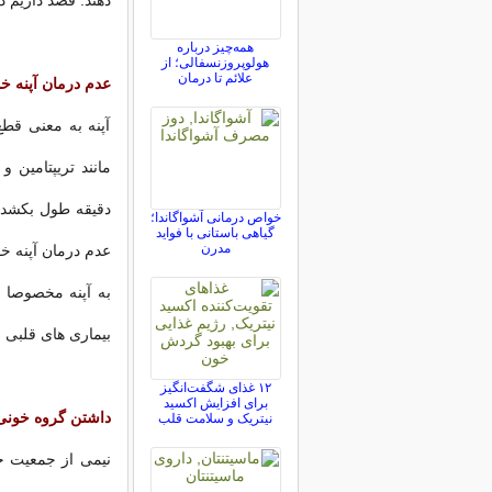
دهند. قصد داریم د
همه‌چیز درباره
هولوپروزنسفالی؛ از
علائم تا درمان
عدم درمان آپنه خ
آپنه به معنی قط
مانند تریپتامین 
دقیقه طول بکشد
خواص درمانی آشواگاندا؛
گیاهی باستانی با فواید
مدرن
عدم درمان آپنه خو
به آپنه مخصوصا ا
بیماری های قلبی ر
۱۲ غذای شگفت‌انگیز
برای افزایش اکسید
داشتن گروه خونی نوع B
نیتریک و سلامت قلب