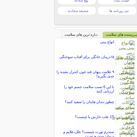
قیمت تبلت
نهج البلاغه
تیتر روزنامه ها
صحیفه سجادیه
پـربیننده های سلامت
تـازه ترین های سلامت
انواع بینی
۱۵درمان خانگی برای آفتاب سوختگی
۹ علامت پنهان قند خون کنترل نشده را
جدی بگیرید!
با این 6 تست سلامت جسم خود را
ارزیابی کنید
چطور دندان هایتان را سفید کنید؟
15 علت خارش پا چیست؟
سندرم تورت چیست؟ علل،علایم و
درمان سندرم تورت