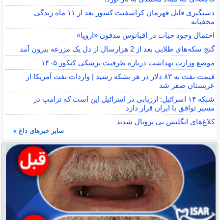
دستگیری قاتل قهرمان کراسفیت کشور بعد از ۱۱ ماه زندگی
مخفیانه
احتمال وجود حیات در اقیانوس مدفون «اروپا»
گنج سکه‌های طلایی بعد از 2 هزارسال از دل یک مزرعه بیرون آمد
موضع وزارت بهداشت درباره ظرفیت پزشکی کنکور ۱۴۰۵
قیمت نفت به ۸۳ دلار در هر بشکه رسید | واردات نفت آمریکا از
عربستان صفر شد
شبکه ۱۴ اسرائیل: ارزیابی در اسرائیل این است که ترامپ در
مسیر توافق با ایران قرار دارد
کلاغ‌های انگلیس بی پروبال شدند
سایر خبرهای داغ »