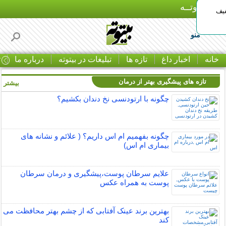
بـیتوتــه
د◀تا 50% تخفیف
منو
خانه
اخبار داغ
تازه ها
تبلیغات در بیتوته
درباره ما
ت
تازه های پیشگیری بهتر از درمان
بیشتر »
چگونه با ارتودنسی نخ دندان بکشیم؟
چگونه بفهمیم ام اس داریم؟ ( علائم و نشانه های
بیماری ام اس)
علایم سرطان پوست،پیشگیری و درمان سرطان
پوست به همراه عکس
بهترین برند عینک آفتابی که از چشم بهتر محافظت می
کند