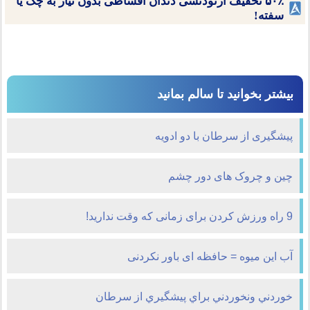
۵۰٪ تخفیف ارتودنسی دندان اقساطی بدون نیاز به چک یا
سفته!
بیشتر بخوانید تا سالم بمانید
پیشگیری از سرطان با دو ادویه
چین و چروک های دور چشم
9 راه ورزش کردن برای زمانی که وقت ندارید!
آب این میوه = حافظه ای باور نکردنی
خوردني‌ ونخوردني‌ براي پيشگيري از سرطان