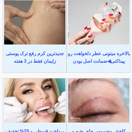
بالاخره میتونی عطر دلخواهت رو
جدیدترین کرم رفع ترک پوستی
پیداکنی◀ضمانت اصل بودن
زایمان فقط در 3 هفته
کاهش محسوس جای بخیه و
پرداخت قسطی و 25% تخفیف