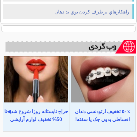
راهكارهاي برطرف كردن بوي بد دهان
۵۰٪ تخفیف ارتودنسی دندان
حراج تابستانه روژا شروع شد◀تا
اقساطی بدون چک یا سفته!
50% تخفیف لوازم آرایشی