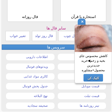
استخاره با قرآن
فال روزانه
×
سایر فال ها
طالع بینی هندی
فال چوب
فال روز تولد
تعبیر خواب
سرویس ها
کاهش محسوس جای
قیمت خودرو
اطلاعات دارویی
بخیه و زخم◀خرید
جدیدترین
قیمت طلا و سکه
ویدئوهای فوتبال
محصول+مشاوره
قیمت دلار
کالری مواد غذایی
کلیک کن
قیمت موبایل
جدول پخش فوتبال
قیمت تبلت
نهج البلاغه
تیتر روزنامه ها
صحیفه سجادیه