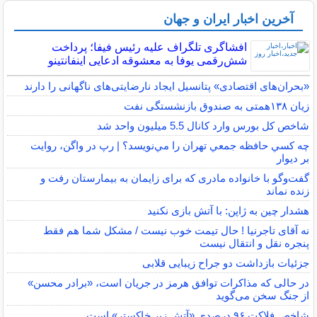
آخرین اخبار ایران و جهان
افشاگری تلگراف علیه رئیس فیفا؛ پرداخت
شش‌رقمی یوفا به معشوقه ادعایی اینفانتینو
«بحران‌های اقتصادی» پتانسیل ایجاد نارضایتی‌های ناگهانی را دارند
زیان ۱۳۸همتی به صندوق بازنشستگی نفت
شاخص کل بورس وارد کانال 5.5 میلیون واحد شد
چه كسي حافظه جمعي تهران را مي‌نويسد؟ | رپ در واگن، روايت
بر ديوار
گفت‌وگو با خانواده مادری که برای زایمان به بیمارستان رفت و
زنده نماند
هشدار چین به ژاپن: با آتش بازی نکنید
نه آقای تاجرنیا ! حال تیمت خوب نیست / مشکل شما هم فقط
پنجره نقل و انتقال نیست
جزئیات بازداشت دو جراح زیبایی قلابی
در حالی که مذاکرات توافق هرمز در جریان است، «برادر محسن»
از جنگ سخن می‌گوید
شاخص فلاکت ۹۶ درصدی «آتش زیر خاکستر» است