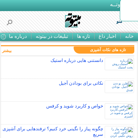
بـیتوتــه
منو
خانه
اخبار داغ
تازه ها
تبلیغات در بیتوته
درباره ما
ت
تازه های نکات آشپزی
بیشتر »
دانستنی هایی درباره استیک
نکاتی برای بودادن آجیل
خواص و کاربرد شوید و کرفس
چگونه پیاز را نگینی خرد کنیم؟ ترفندهایی برای آشپزی
سریع