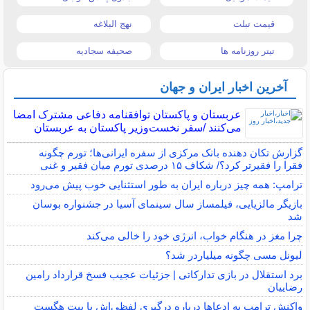
قیمت تبلت
نهج البلاغه
تیتر روزنامه ها
صحیفه سجادیه
آخرین اخبار ایران و جهان
عربستان و پاکستان توافقنامه دفاعی مشترک امضا
می‌کنند /سفر نخست‌وزیر پاکستان به عربستان
گزارش تکان‌ دهنده بانک مرکزی از سفره ایرانی‌ها؛ تورم چگونه
فقرا را فقیرتر کرد؟/ شکاف ۱۵ درصدی تورم میان فقیر و غنی
ترامپ: همه چیز درباره ایران به طور استثنایی خوب پیش می‌رود
بازیگر مالزیایی، فیلمساز سال سینمای آسیا در جشنواره بوسان
شد
چرا مغز در هنگام خواب، انرژی خود را خالی می‌کند
لیونل مسی چگونه میلیاردر شد؟
برد استقلال در بازی تدارکاتی | جزئیات عجیب فسخ قرارداد رامین
رضاییان
واکنش ترامپ به ادعاها درباره درگیری لفظی‌اش با پیت هگست