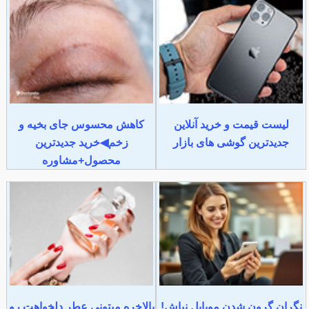
لیست قیمت و خرید آنلاین
کاهش محسوس جای بخیه و
جدیدترین گوشی های بازار
زخم◀خرید جدیدترین
محصول+مشاوره
نگران گرون شدن موبایل نباش!
بالاخره میتونی عطر دلخواهت رو