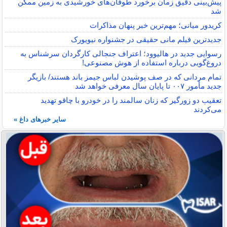
پیش‌بینی دقیق زمان برخورد طوفان‌های خورشیدی به زمین ممکن
شد
کریدور میانی؛ مهم‌ترین خبر پنهان مذاکرات
جدیدترین فیلم مانی حقیقی در جشنواره نیویورک
رسوایی جدید در هالیوود؛ اعتراف جنجالی کارگردان سرشناس به
دروغ‌گویی درباره استفاده از هوش مصنوعی!
تمام مردانی که در صف پوشیدن لباس جیمز باند هستند/ بازیگر
جدید مأمور ۰۰۷ تا پایان سال معرفی خواهد شد
تعقیب دو زورگیر که زنان سالمند را در خودرو با چاقو تهدید
می‌کردند
سایر خبرهای داغ »