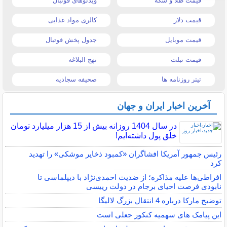
قیمت طلا و سکه
ویدئوهای فوتبال
قیمت دلار
کالری مواد غذایی
قیمت موبایل
جدول پخش فوتبال
قیمت تبلت
نهج البلاغه
تیتر روزنامه ها
صحیفه سجادیه
آخرین اخبار ایران و جهان
در سال 1404 روزانه بیش از 15 هزار میلیارد تومان
خلق پول داشته‌ایم!
رئیس جمهور آمریکا افشاگران «کمبود ذخایر موشکی» را تهدید
کرد
افراطی‌ها علیه مذاکره؛ از ضدیت احمدی‌نژاد با دیپلماسی تا
نابودی فرصت احیای برجام در دولت رییسی
توضیح مارکا درباره 4 انتقال بزرگ لالیگا
این پیامک های سهمیه کنکور جعلی است