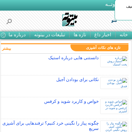
بـیتوتــه
د◀تا 50% تخفیف
منو
خانه
اخبار داغ
تازه ها
تبلیغات در بیتوته
درباره ما
ت
تازه های نکات آشپزی
بیشتر »
دانستنی هایی درباره استیک
نکاتی برای بودادن آجیل
خواص و کاربرد شوید و کرفس
چگونه پیاز را نگینی خرد کنیم؟ ترفندهایی برای آشپزی
سریع