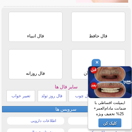
فال حافظ
فال انبیاء
×
استخاره با قرآن
فال روزانه
سایر فال ها
طالع بینی هندی
فال چوب
فال روز تولد
تعبیر خواب
ایمپلنت اقساطی با
ضمانت مادام‌العمر+
سرویس ها
25% تخفیف ویژه
قیمت خودرو
اطلاعات دارویی
کلیک کن