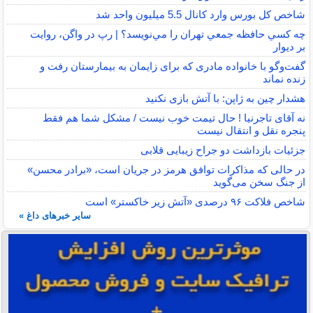
شاخص کل بورس وارد کانال 5.5 میلیون واحد شد
چه كسي حافظه جمعي تهران را مي‌نويسد؟ | رپ در واگن، روايت
بر ديوار
گفت‌وگو با خانواده مادری که برای زایمان به بیمارستان رفت و
زنده نماند
هشدار چین به ژاپن: با آتش بازی نکنید
نه آقای تاجرنیا ! حال تیمت خوب نیست / مشکل شما هم فقط
پنجره نقل و انتقال نیست
جزئیات بازداشت دو جراح زیبایی قلابی
در حالی که مذاکرات توافق هرمز در جریان است، «برادر محسن»
از جنگ سخن می‌گوید
شاخص فلاکت ۹۶ درصدی «آتش زیر خاکستر» است
سایر خبرهای داغ »