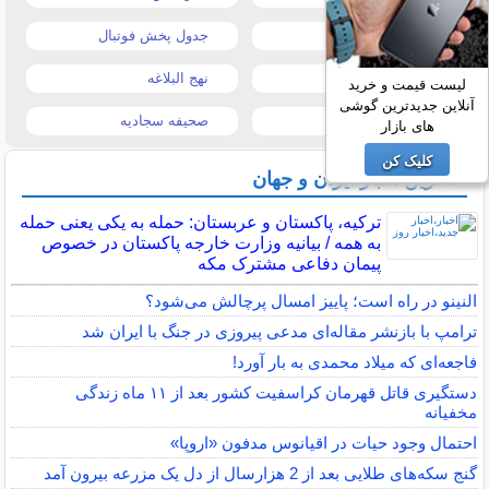
قیمت موبایل
جدول پخش فوتبال
قیمت تبلت
نهج البلاغه
لیست قیمت و خرید
آنلاین جدیدترین گوشی
تیتر روزنامه ها
صحیفه سجادیه
های بازار
کلیک کن
آخرین اخبار ایران و جهان
ترکیه، پاکستان و عربستان: حمله به یکی یعنی حمله
به همه / بیانیه وزارت خارجه پاکستان در خصوص
پیمان دفاعی مشترک مکه
النینو در راه است؛ پاییز امسال پرچالش می‌شود؟
ترامپ با بازنشر مقاله‌ای مدعی پیروزی در جنگ با ایران شد
فاجعه‌ای که میلاد محمدی به بار آورد!
دستگیری قاتل قهرمان کراسفیت کشور بعد از ۱۱ ماه زندگی
مخفیانه
احتمال وجود حیات در اقیانوس مدفون «اروپا»
گنج سکه‌های طلایی بعد از 2 هزارسال از دل یک مزرعه بیرون آمد