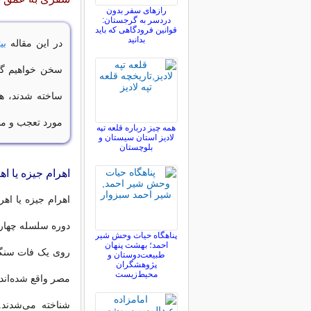
رازهای سفر بدون
دردسر به گرجستان:
قوانین فرودگاهی که باید
بدانید
در این مقاله
بی
ساخته شدند، هم
مورد تعجب و مطا
همه چیز درباره قلعه تپه
لادیز استان سیستان و
بلوچستان
اهرام جیزه یا ا
اهرام جیزه یا اه
پناهگاه حیات وحش شیر
احمد؛ بهشت پنهان
روی یک فات سنگی
طبیعت‌دوستان و
پژوهشگران
محیط‌زیست
مصر واقع شده‌اند