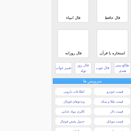
فال حافظ
فال انبیاء
استخاره با قرآن
فال روزانه
طالع بینی
فال روز
فال چوب
تعبیر خواب
هندی
تولد
سرویس ها
قیمت خودرو
اطلاعات دارویی
قیمت طلا و سکه
ویدئوهای فوتبال
قیمت دلار
کالری مواد غذایی
قیمت موبایل
جدول پخش فوتبال