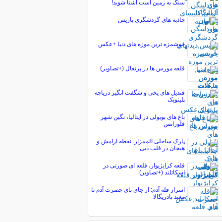
سنگ به زمین است آشنا شوید!
جاذبه های گردشگری پاریس
خوشمزه ترین موزه های دنیا +عکس
قلعه مورس ها در پرتغال (+تصاویر)
قندیل های یخی و شگفت انگیز دریاچه
پلیتویک
باغ های بوبولی در ایتالیا، نگین شهر
فلورانس
پارک ساحلی الممزار: نقطه آرامش و
هیجان در قلب دبی
قلعه کرایژیوار، قلعه ای صورتی در
اسکاتلند (+تصاویر)
اسرار قله آدم: از جای پای حضرت آدم تا
معبد پادریگالا