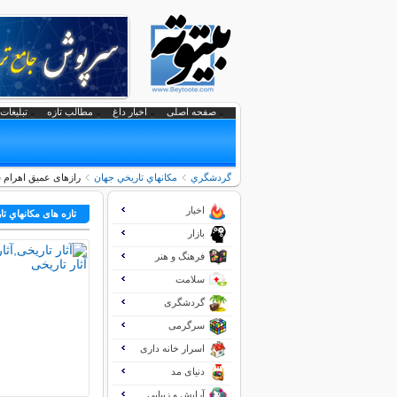
صفحه اصلی
اخبار داغ
مطالب تازه
تبلیغات 
گردشگري
مكانهاي تاريخي جهان
رازهای عمیق اهرام س
اخبار
تازه های مكانهاي ت
بازار
فرهنگ و هنر
سلامت
گردشگری
سرگرمی
اسرار خانه داری
دنیای مد
آرایش و زیبایی