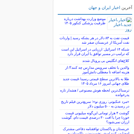
آخرین
اخبار ایران و جهان
موضع وزارت بهداشت درباره
ظرفیت پزشکی کنکور ۱۴۰۵
قیمت نفت به ۸۳ دلار در هر بشکه رسید | واردات
نفت آمریکا از عربستان صفر شد
شبکه ۱۴ اسرائیل: ارزیابی در اسرائیل این است
که ترامپ در مسیر توافق با ایران قرار دارد
کلاغ‌های انگلیس بی پروبال شدند
والدین با تخلف سرویس مدارس چه کنند؟/ از
هزینه اضافه تا معطلی دانش‌آموز
طلا به بالاترین سطح قیمتی رسید/ قیمت جدید
طلای جهانی امروز ۱۶ مرداد ۱۴۰۵
ترسناک‌ترین لحظه هوش مصنوعی / هشدار تازه
پدرخوانده
«مرد عنکبوتی: روزی نو»؛ سریع‌ترین فیلم تاریخ
در رسیدن به ۵۰۰ میلیون دلار
گوشت ۴ هزار تومانی این‌گونه میلیونی قیمت
خورد/ چرا با افت ۳۰ درصدی قیمت دام، گوشت
ارزان نمی‌شود؟
عربستان و پاکستان توافقنامه دفاعی مشترک
امضا می‌کنند /سفر نخست‌وزیر پاکستان به