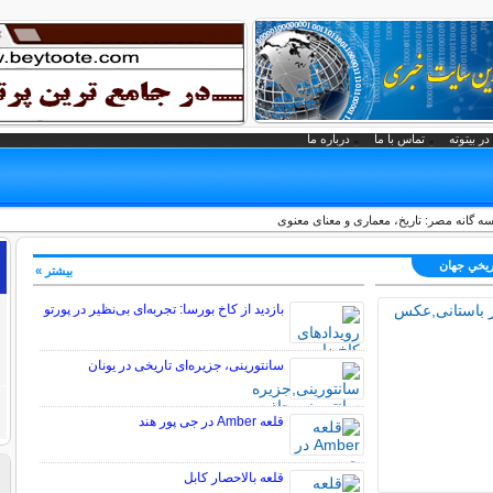
در بیتوته
تماس با ما
درباره ما
ه گانه مصر: تاریخ، معماری و معنای معنوی
اريخي جهان
بیشتر »
بازدید از کاخ بورسا: تجربه‌ای بی‌نظیر در پورتو
سانتورینی، جزیره‌ای تاریخی در یونان
قلعه Amber در جی پور هند
قلعه بالاحصار کابل