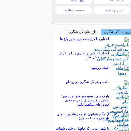
قیمت تبلت
نهج البلاغه
تیتر روزنامه ها
صحیفه سجادیه
پربیننده گردشگري
تازه های گردشگری
آشنایی با کرایست‌چرچ،شهر باغ ها
آبشار کورشونلو؛ هنری زیبا و بکر از
دست تلاش بشر
حمام روميها
جاذبه برتر گردشگری در ویتنام
پارک ملی لنسوئیس مارانهنسیس:
بیابان سفید برزیل با دریاچه‌های
فیروزه‌ای شگفت‌انگیز
آرامگاه همایون، از معروفترین بناهای
تاریخی هند (+تصاویر)
با شهرزیبایی که حاصل برخورد شهاب