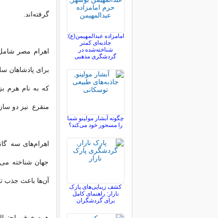
گرفته‌اند.
امامزاده عبدالمهیمن(ع):
جاذبه‌ای کمتر
شناخته‌شده در
اهرام مصر شامل س
گردشگری مذهبی
برای پادشاهان سل
که به نام هرم ب
منقرع نیز دو ساز
چگونه آبشار مولینو شما
را مسحور خود می‌کند؟
اهرام‌های سه گان
جهان شناخته می‌ش
آن‌ها باعث جذب تو
کشف زیبایی‌های پارک
نارار: راهنمای کامل
برای گردشگران
هرم خوفو، احتمال