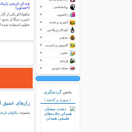
چند اثر تاریخی بازمان
روانشناسی
(+تصاویر)
تیاهواناکو یکی از آثا
زناشویی
آشپزی و تغذیه
عظیم استفاده شده 
کودکان و والدین
مذهبی
کامپیوتر و اینترنت
علمی
ورزش
مجله خودرو
بخش
گردشگری
( مروری بر گذشته )
رازهای عمیق اه
مكانهاي تاريخ
مجموعه: