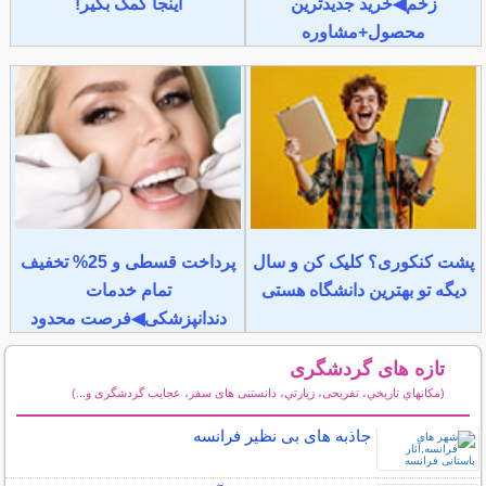
زخم◀خرید جدیدترین
اینجا کمک بگیر!
محصول+مشاوره
پشت کنکوری؟ کلیک کن و سال
پرداخت قسطی و 25% تخفیف
دیگه تو بهترین دانشگاه هستی
تمام خدمات
دندانپزشکی◀فرصت محدود
تازه های گردشگری
(مكانهاي تاريخي، تفریحی، زيارتي، دانستنی های سفر، عجایب گردشگری و...)
سایر مطالب گردشگری
جاذبه های بی نظیر فرانسه