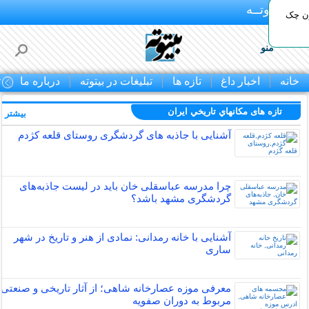
بـیتوتــه
ون چک
منو
خانه
اخبار داغ
تازه ها
تبلیغات در بیتوته
درباره ما
ت
تازه های مكانهاي تاريخي ايران
بیشتر »
آشنایی با جاذبه های گردشگری روستای قلعه کژدم
چرا مدرسه عباسقلی خان باید در لیست جاذبه‌های
گردشگری مشهد باشد؟
آشنایی با خانه رمدانی: نمادی از هنر و تاریخ در شهر
ساری
معرفی موزه عصارخانه شاهی؛ از آثار تاریخی و صنعتی
مربوط به دوران صفویه