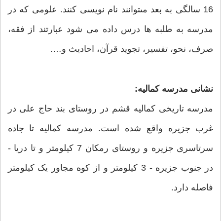
16 سالگى به بعد مىتوانند نام نويسى کنند. علومى که در
مدرسه به طلبه ها درس داده مى شود عبارتند از فقه،
صرف، نحو، تفسير، تجويد قرآن، احاديث و….
نشانی مدرسه کمالیه:
مدرسه تاریخی کمالیه قشم در روستای بند حاج علی در
غرب جزیره واقع شده است. مدرسه کماليه تا جاده
سرتاسرى جزيره و روستاى رمکان 7 کيلومتر و تا دريا -
در جنوب جزيره - 3 کيلومتر و از کوه مجاور يک کيلومتر
فاصله دارد.