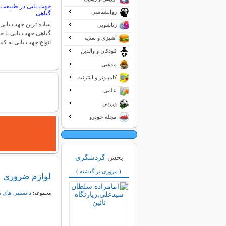
جهت یابی در طبیعت
روانشناسی
گیاهی
ساده ترین جهت یابی
زناشویی
گیاهی جهت یابی با 
آشپزی و تغذیه
انواع جهت یابی به 
کودکان و والدین
مذهبی
کامپیوتر و اینترنت
علمی
ورزش
مجله خودرو
بخش
گردشگری
( مروری بر گذشته )
لوازم ضروری ب
دانستنی های 
مجموعه: