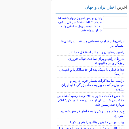
آخرین
اخبار ایران و جهان
پایان بورس امروز چهارشنبه 14
مرداد 1405 / شاخص کل سقف
زد؛ 6.2 همت پول حقیقی وارد
بازار سهام شد
ایرانی‌ها از ترامپ عصبانی هستند، اسرائیلی‌ها
عصبانی‌تر
رامین رضاییان رسما از استقلال جدا شد
شرط تارانتینو برای ساخت دنباله «روزی
روزگاری در هالیوود»
خداحافظی با عینک بعد از ۵۰ سالگی؛ واقعیت یا
شایعه؟
ترامپ: ما مذاکرات بسیار خوبی داریم و
امیدواریم که مجبور به حمله بزرگی علیه ایران
نشویم
شاخص فلاکت کشور به ۹۶ درصد رسید / شاخص
فلاکت در ۱۹ استان از ۱۰۰ درصد عبور کرد؛ ایلام
دوباره صدرنشین شد
مرد معتاد همسرش را به خاطر فروش خودرو
آتش زد
وینیسیوس حقوق رونالدو را هم رد کرد!
انصارالله: نفت‌کش سعودی «وفاء» را هدف قرار