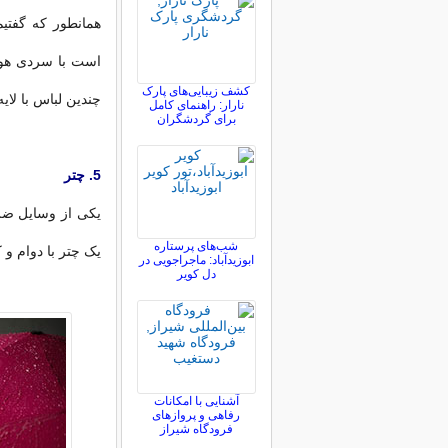
همانطور که گفتیم
است با سردی هوا 
کشف زیبایی‌های پارک
چندین لباس با لایه
نارار: راهنمای کامل
برای گردشگران
5. چتر
یکی از وسایل ضر
شب‌های پرستاره
یک چتر با دوام و ک
ابوزیدآباد: ماجراجویی در
دل کویر
آشنایی با امکانات
رفاهی و پروازهای
فرودگاه شیراز