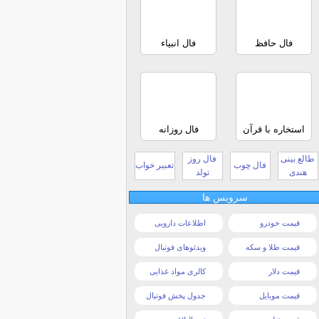
فال حافظ
فال انبیاء
استخاره با قرآن
فال روزانه
طالع بینی
فال روز
فال چوب
تعبیر خواب
هندی
تولد
سرویس ها
قیمت خودرو
اطلاعات دارویی
قیمت طلا و سکه
ویدئوهای فوتبال
قیمت دلار
کالری مواد غذایی
قیمت موبایل
جدول پخش فوتبال