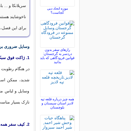
سریلانکا و ...
موزه اتحاد دبی
کجاست؟
ناخوشایند هستند
برای این فصل، 
وسایل ضروری برا
رازهای سفر بدون
دردسر به گرجستان:
1. ژاکت فوق سبک بارانی
قوانین فرودگاهی که باید
بدانید
در هنگام رطوبت و 
شدید، ممکن است 
وسایل و لباس من
همه چیز درباره قلعه تپه
نازک بسیار مناسب
لادیز استان سیستان و
بلوچستان
2. کیف سفر همه کاره