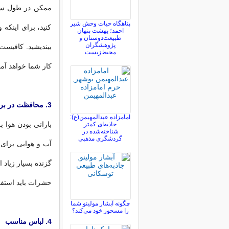
ممکن در طول سفر 
پناهگاه حیات وحش شیر
کنید، برای اینکه
احمد؛ بهشت پنهان
طبیعت‌دوستان و
پژوهشگران
بیندیشید. کافیست
محیط‌زیست
کار شما خواهد آمد
3. محافظت در برابر آفتاب و حشرات
امامزاده عبدالمهیمن(ع):
جاذبه‌ای کمتر
شناخته‌شده در
گردشگری مذهبی
آب و هوایی برای
گزنده بسیار زیاد
حشرات باید استفاد
چگونه آبشار مولینو شما
را مسحور خود می‌کند؟
4. لباس مناسب