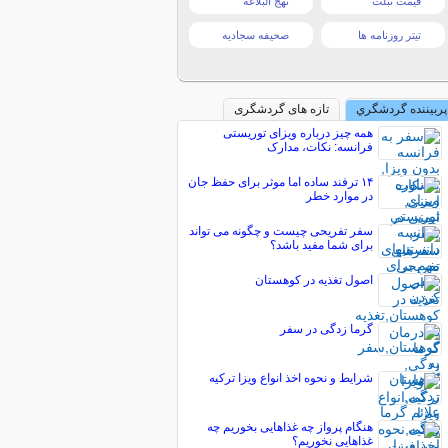
قیمت تبلت
نهج البلاغه
تیتر روزنامه ها
صحیفه سجادیه
پربیننده گردشگري
تازه های گردشگری
همه چیز درباره ویزای توریستی
فرانسه: نکات، مدارک
۱۴ ترفند ساده اما موثر برای حفظ جان
در موارد خطر
سفر تفریحی چیست و چگونه می تواند
برای شما مفید باشد؟
اصول تغذیه در کوهستان
گرما زدگی در سفر
شرایط و نحوه اخذ انواع ویزا ترکیه
هنگام پرواز چه غذاهایی بخوریم چه
غذاهایی نخوریم؟