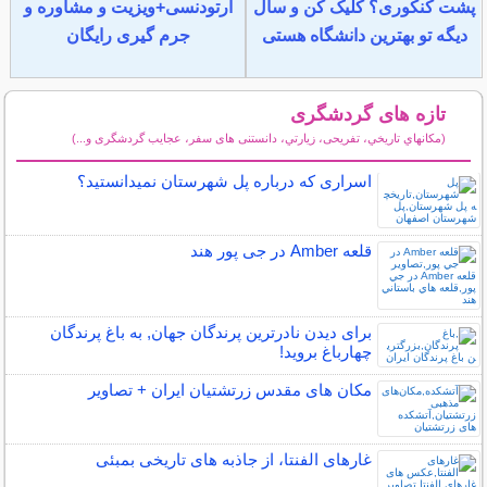
پشت کنکوری؟ کلیک کن و سال
ارتودنسی+ویزیت و مشاوره و
دیگه تو بهترین دانشگاه هستی
جرم گیری رایگان
تازه های گردشگری
(مكانهاي تاريخي، تفریحی، زيارتي، دانستنی های سفر، عجایب گردشگری و...)
سایر مطالب گردشگری
اسراری که درباره پل شهرستان نمیدانستید؟
قلعه Amber در جی پور هند
برای دیدن نادرترین پرندگان جهان, به باغ پرندگان
چهارباغ بروید!
مکان‌ های مقدس زرتشتیان ایران + تصاویر
غارهای الفنتا، از جاذبه های تاریخی بمبئی