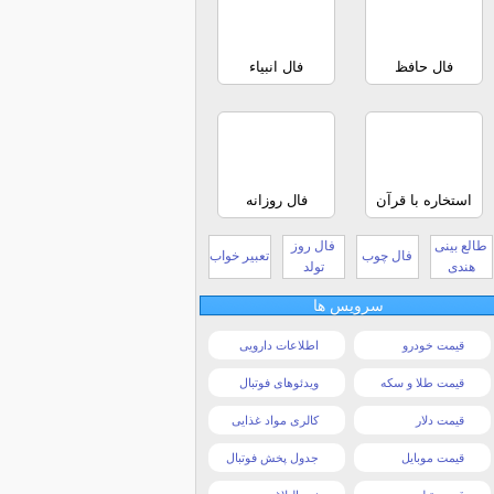
فال حافظ
فال انبیاء
استخاره با قرآن
فال روزانه
طالع بینی
فال روز
فال چوب
تعبیر خواب
هندی
تولد
سرویس ها
قیمت خودرو
اطلاعات دارویی
قیمت طلا و سکه
ویدئوهای فوتبال
قیمت دلار
کالری مواد غذایی
قیمت موبایل
جدول پخش فوتبال