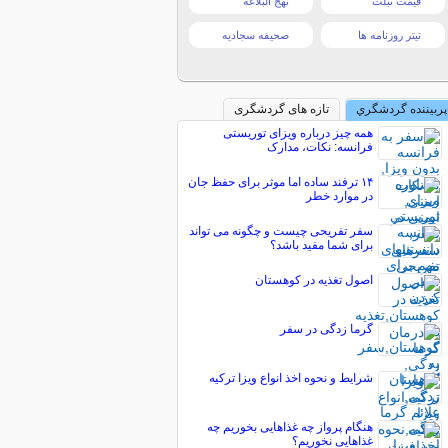
قیمت تبلت
نهج البلاغه
تیتر روزنامه ها
صحیفه سجادیه
پربیننده گردشگري
تازه های گردشگری
همه چیز درباره ویزای توریستی
فرانسه: نکات، مدارک
۱۴ ترفند ساده اما موثر برای حفظ جان
در موارد خطر
سفر تفریحی چیست و چگونه می تواند
برای شما مفید باشد؟
اصول تغذیه در کوهستان
گرما زدگی در سفر
شرایط و نحوه اخذ انواع ویزا ترکیه
هنگام پرواز چه غذاهایی بخوریم چه
غذاهایی نخوریم؟