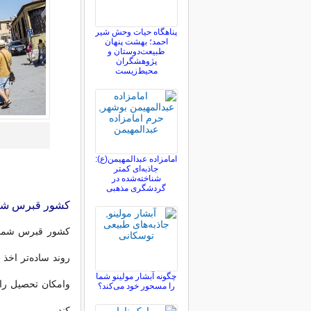
پناهگاه حیات وحش شیر
احمد؛ بهشت پنهان
طبیعت‌دوستان و
پژوهشگران
محیط‌زیست
امامزاده عبدالمهیمن(ع):
جاذبه‌ای کمتر
شناخته‌شده در
گردشگری مذهبی
کشور قبرس شم
کشور قبرس شمالی
روند ساده‌تر اخذ
چگونه آبشار مولینو شما
وامکان تحصیل رای
را مسحور خود می‌کند؟
کند.