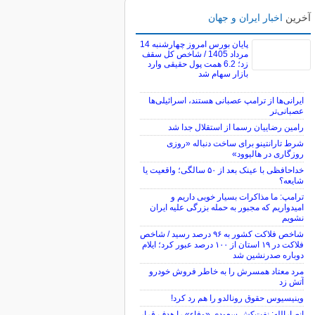
آخرین
اخبار ایران و جهان
پایان بورس امروز چهارشنبه 14
مرداد 1405 / شاخص کل سقف
زد؛ 6.2 همت پول حقیقی وارد
بازار سهام شد
ایرانی‌ها از ترامپ عصبانی هستند، اسرائیلی‌ها
عصبانی‌تر
رامین رضاییان رسما از استقلال جدا شد
شرط تارانتینو برای ساخت دنباله «روزی
روزگاری در هالیوود»
خداحافظی با عینک بعد از ۵۰ سالگی؛ واقعیت یا
شایعه؟
ترامپ: ما مذاکرات بسیار خوبی داریم و
امیدواریم که مجبور به حمله بزرگی علیه ایران
نشویم
شاخص فلاکت کشور به ۹۶ درصد رسید / شاخص
فلاکت در ۱۹ استان از ۱۰۰ درصد عبور کرد؛ ایلام
دوباره صدرنشین شد
مرد معتاد همسرش را به خاطر فروش خودرو
آتش زد
وینیسیوس حقوق رونالدو را هم رد کرد!
انصارالله: نفت‌کش سعودی «وفاء» را هدف قرار