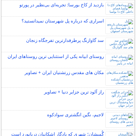
بازدید از کاخ بورسا: تجربه‌ای بی‌نظیر در پورتو
اسراری که درباره پل شهرستان نمیدانستید؟
سد گاوازنگ پرطرفدارترین تفرجگاه زنجان
روستای ابیانه یکی از استثنایی ‏ترین روستاهای ایران
مکان‌ های مقدس زرتشتیان ایران + تصاویر
راز آلود ترین جزایر دنیا + تصاویر
لاجیم، نگین انگشتری سوادکوه
گُمیشان؛ شهری که یادگار اشکانیان دریانورد است