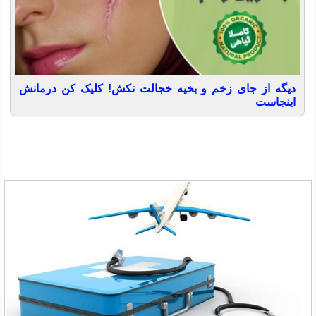
دیگه از جای زخم و بخیه خجالت نکش! کلیک کن درمانش
اینجاست