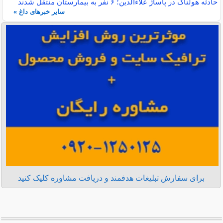
حادثه هولناک در پاساژ علاءالدین؛ ۶ نفر به بیمارستان منتقل شدند
سایر خبرهای داغ »
برای سفارش تبلیغات هدفمند و دریافت مشاوره کلیک کنید