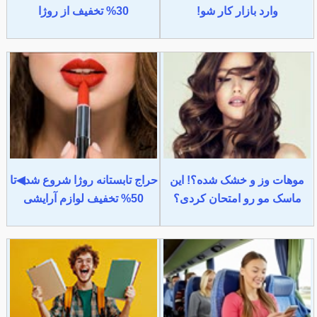
وارد بازار کار شو!
30% تخفیف از روژا
موهات وز و خشک شده؟! این
حراج تابستانه روژا شروع شد◀تا
ماسک مو رو امتحان کردی؟
50% تخفیف لوازم آرایشی