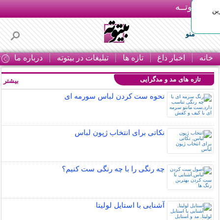
بـیتوتــه
ین
منو
خانه
اخبار داغ
تازه ها
تبلیغات در بیتوته
درباره ما
ت
تازه های مد و مدگرایی
بیشتر »
نحوه ست کردن لباس سورمه ای
نکاتی برای انتخاب ژپون لباس
چه رنگی را با چه رنگی ست کنیم؟
آشنایی با استایل لولیتا