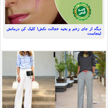
دیگه از جای زخم و بخیه خجالت نکش! کلیک کن درمانش
اینجاست