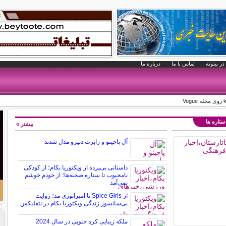
در بیتوته
تماس با ما
درباره ما
 ستاره ها
بیشتر »
آل پاچینو و رابرت دنیرو مدل شدند
داستانی بی‌پرده از ویکتوریا بکام؛ از کودکی
نامحبوب تا ستاره صحنه‌ها؛ از خودم خوشم
نمی‌آمد
از Spice Girls تا امپراتوری مد؛ روایت
بی‌سانسور زندگی ویکتوریا بکام در نتفلیکس
ملکه زیبایی کره جنوبی در سال 2024