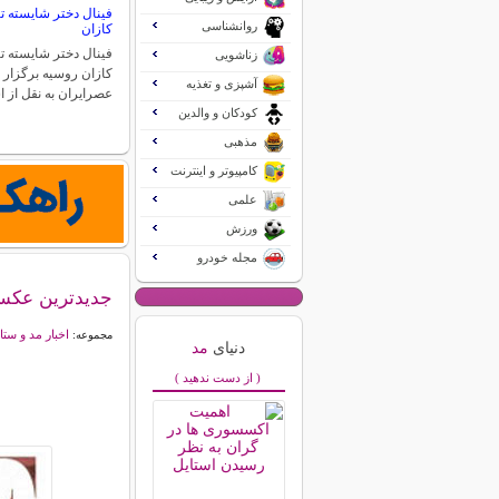
روانشناسی
کازان
زناشویی
کازان روسیه برگزار 
آشپزی و تغذیه
عصرایران به نقل از 
کودکان و والدین
مذهبی
کامپیوتر و اینترنت
علمی
ورزش
مجله خودرو
جدیدترین عکس های KIM روی
اخبار مد و ستا
مجموعه:
دنیای
مد
( از دست ندهید )