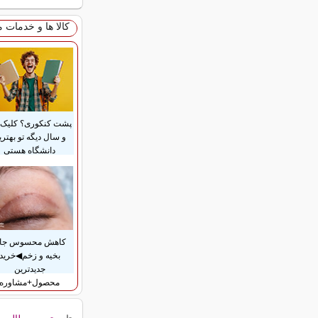
کالا ها و خدمات 
پشت کنکوری؟ کلیک 
و سال دیگه تو بهتری
دانشگاه هستی
کاهش محسوس جا
بخیه و زخم◀خرید
جدیدترین
محصول+مشاوره