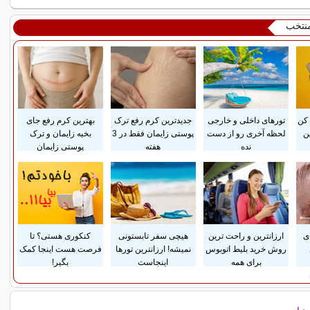
منتخب
کن
تورهای داخلی و خارجی
جدیدترین کرم رفع ترک
بهترین کرم رفع جای
ن
لحظه آخری رو از دست
پوستی زایمان فقط در 3
بخیه زایمان و ترک
نده
هفته
پوستی زایمان
ی
ارزانترین و راحت ترین
هیچی سفر تابستونی
کنکوری هستی؟ تا
روش خرید بلیط اتوبوس
نمیشه! ارزانترین تورها
فرصت هست اینجا کمک
برای همه
اینجاست
بگیر!