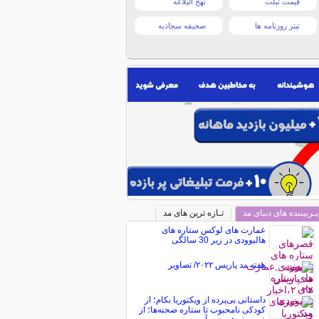
قیمت تبلت
نهج البلاغه
تیتر روزنامه ها
صحیفه سجادیه
پـربیننده های دنیای مد
تـازه ترین های مد
عمارت های لوکس ستاره های
هالیوودی در زیر 30 سالگی
هفته مد پاریس ۲۰۲۲/ تصاویر
داستانی بی‌پرده از ویکتوریا بکام؛ از
کودکی نامحبوب تا ستاره صحنه‌ها؛ از