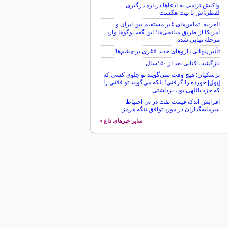
واکنش ترامپ به ادعاها درباره درگیری
لفظی‌اش با پیت هگست
العربیه: تماس‌های غیر مستقیم بین ایران و
آمریکا از طریق میانجی‌ها؛ این گفت‌و‌گو‌ها وارد
مرحله نهایی شده
تأثیر پنهانی داروهای جدید لاغری بر چشم‌ها!
بازگشت کتابی بعد از ۱۵۰سال
پزشکیان: هیچ وقت نمی‌گویند تو جلوی کسی که
[پول] خورده را گرفتی؛ بلکه می‌گویند تو فلانی را
که حزب‌اللهی بود، برداشتی
افزایش اندک قیمت نفت در پی احتیاط
سرمایه‌گذاران در مورد توافق تنگه هرمز
سایر خبرهای داغ »