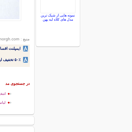
نمونه هایی از شیک ترین
مدل های کلاه لبه پهن
منبع : seemorgh.com
ایمپلنت اقسا
۵۰٪ تخفیف ارتودنسی دندان اقساطی بدون نیاز به چک یا سفته!
در جستجوی مد
انتخا
لباس عجیب an