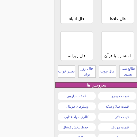
فال حافظ
فال انبیاء
استخاره با قرآن
فال روزانه
طالع بینی
فال روز
فال چوب
تعبیر خواب
هندی
تولد
سرویس ها
قیمت خودرو
اطلاعات دارویی
قیمت طلا و سکه
ویدئوهای فوتبال
قیمت دلار
کالری مواد غذایی
قیمت موبایل
جدول پخش فوتبال