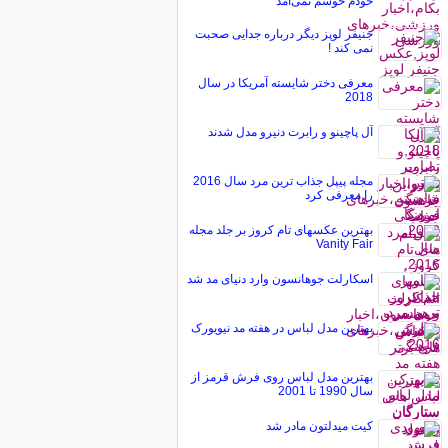
خودم خوشم نمی‌آمد
جنیفر لوپز دیگر درباره جدایی صحبت
نمی کند !
معرفی دختر شایسته آمریکا در سال
2018
آل پاچینو و رابرت دنیرو مدل شدند
مجله پیپل جذاب ترین مرد سال 2016
را معرفی کرد
بهترین عکسهای تام کروز بر جلد مجله
Vanity Fair
اسکارلت جوهانسون وارد دنیای مد شد
بهترین مدل لباس در هفته مد نیویورک
بهترین مدل لباس روی فرش قرمز از
سال 1990 تا 2001
کیت میدلتون مادر شد