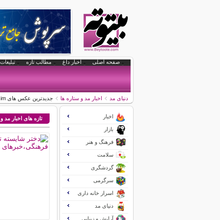
صفحه اصلی
اخبار داغ
مطالب تازه
تبلیغات 
دنیای مد
اخبار مد و ستاره ها
جدیدترین عکس های kim روی مجله Vogue
اخبار
تازه های اخبار مد و
بازار
فرهنگ و هنر
سلامت
گردشگری
سرگرمی
اسرار خانه داری
دنیای مد
آرایش و زیبایی