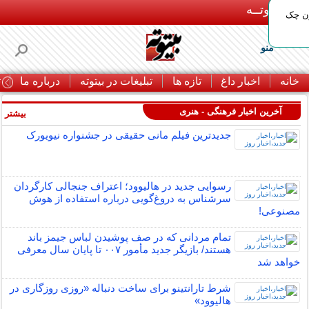
بـیتوتــه
ون چک
منو
خانه
اخبار داغ
تازه ها
تبلیغات در بیتوته
درباره ما
ت
آخرین اخبار فرهنگی - هنری
بیشتر »
جدیدترین فیلم مانی حقیقی در جشنواره نیویورک
رسوایی جدید در هالیوود؛ اعتراف جنجالی کارگردان
سرشناس به دروغ‌گویی درباره استفاده از هوش
مصنوعی!
تمام مردانی که در صف پوشیدن لباس جیمز باند
هستند/ بازیگر جدید مأمور ۰۰۷ تا پایان سال معرفی
خواهد شد
شرط تارانتینو برای ساخت دنباله «روزی روزگاری در
هالیوود»