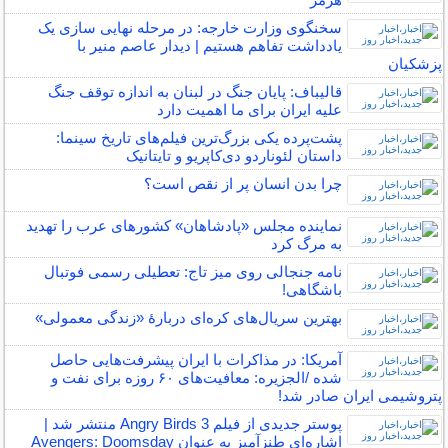
سخنگوی وزارت خارجه: در مرحله نهایی سازی یک
یادداشت تفاهم هستیم | دیدار عاصم منیر با
پزشکیان
قالیباف: پایان جنگ در لبنان به اندازه توقف جنگ
علیه ایران برای ما اهمیت دارد
پشت‌پرده یکی بزرگ‌ترین فیلم‌های تاریخ سینما:
داستان لئوناردو دی‌کاپریو و تایتانیک
چرا بدن انسان پر از نقص است؟
نماینده مجلس «پادشاهان» کشورهای عرب را تهدید
به مرگ کرد
نامه جنجالی روی میز تاج: تعطیلی رسمی فوتبال
باشگاهی!
بهترین سریال‌های کره‌ای دربارۀ «زندگی معمولی»
آمریکا: در مذاکرات با ایران پیشرفت‌هایی حاصل
شده /الجزیره: معافیت‌های ۶۰ روزه برای نفت و
پتروشیمی ایران صادر شد!
پوستر جدیدی از فیلم Angry Birds 3 منتشر شد |
اشاره‌ای طنزآمیز به عنوان Avengers: Doomsday