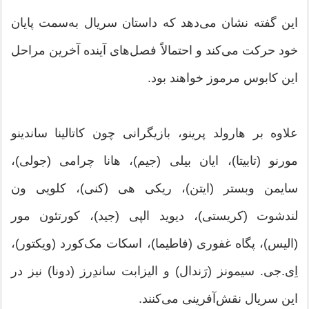
این گفته نشان می‌دهد که داستان سریال به‌سمت پایان
خود حرکت می‌کند و احتمالاً فصل‌های آینده آخرین مراحل
این کابوس مرموز خواهند بود.
علاوه بر هارولد پرینو، بازیگرانی چون کاتالینا ساندینو
مورنو (تابیتا)، ایان بیلی (جیم)، هانا چرامی (جولی)،
سایمن وبستر (ایتن)، ریکی هی (کنی)، کلویی ون
لندشوت (کریستی)، دیوید الپی (جید)، کورتئون مور
(الیس)، پگاه غفوری (فاطیما)، اسکات مک‌کورد (ویکتور)،
اِی.جی. سیمونز (رَندال) و الیزابت ساندِرز (دونا) نیز در
این سریال نقش‌آفرینی می‌کنند.