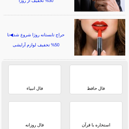
30% تخفیف از روژا
حراج تابستانه روژا شروع شد◀تا
50% تخفیف لوازم آرایشی
فال حافظ
فال انبیاء
استخاره با قرآن
فال روزانه