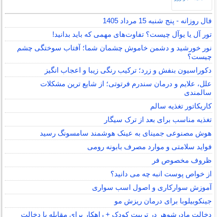
فال روزانه - پنج شنبه 15 مرداد 1405
تور آل یا یوآل چیست؟ تفاوت‌های مهمی که باید بدانید!
نور خورشید و دشمن خاموش چشمان شما؛ آفتاب سوختگی چشم
چیست؟
دکوراسیون بنفش و زرد؛ ترکیب رنگی زیبا و اعجاب انگیز
علل، علایم و درمان سندرم فرتوتی؛ از شایع ترین مشکلات
سالمندی
کاریکاتور تغذیه سالم
تغذیه مناسب برای بعد از ترک سیگار
هوش مصنوعی جمینای به عینک هوشمند سامسونگ رسید
فواید سلامتی و موارد مصرف بابونه رومی
ظروف مخصوص فر
از خواص پوست انبه چه می دانید؟
آموزش سوارکاری و اصول اسب سواری
جینکوبیلوبا برای درمان ریزش مو
دخالت مادرشوهر در تربیت کودک + راهکار برای مقابله با دخالت