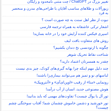
تغییر بزرگ در ChatGPT / چت متنی نامحدود و رایگان
زیورآلات و طلاهای مناسب آقایان با طراحی‌های مدرن و منحصر
به فرد
نبوت از نظر اهل سنت به چه صورت است ؟
اشعار ترکی عاشقانه به همراه ترجمه فارسی
اسپری فیکس کننده آرایش خود را در خانه بسازید!
روش های متفاوت بافت لیف
چگونه با ارتودنسی نخ دندان بکشیم؟
شناخت نقاط تحریک شوهر
چقدر به همسرتان اعتماد دارید؟
چند دلیل مهم اینکه چرا بهانه گیری‌های کودک، چیز بدی نیست
لباس‎های نو و تمیز هم می‌توانند بیماری‌زا باشند!
رونمایی «متا» از رقیب «اوپن‌ای‌آی» و «آنتروپیک»
هوش مصنوعی جدید، انسان از آب درآمد!
تور آل یا یوآل چیست؟ تفاوت‌های مهمی که باید بدانید!
نور خورشید و دشمن خاموش چشمان شما؛ آفتاب سوختگی چشم
چیست؟