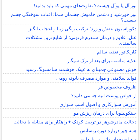
تور آل یا یوآل چیست؟ تفاوت‌های مهمی که باید بدانید!
نور خورشید و دشمن خاموش چشمان شما؛ آفتاب سوختگی چشم
چیست؟
دکوراسیون بنفش و زرد؛ ترکیب رنگی زیبا و اعجاب انگیز
علل، علایم و درمان سندرم فرتوتی؛ از شایع ترین مشکلات
سالمندی
کاریکاتور تغذیه سالم
تغذیه مناسب برای بعد از ترک سیگار
هوش مصنوعی جمینای به عینک هوشمند سامسونگ رسید
فواید سلامتی و موارد مصرف بابونه رومی
ظروف مخصوص فر
از خواص پوست انبه چه می دانید؟
آموزش سوارکاری و اصول اسب سواری
جینکوبیلوبا برای درمان ریزش مو
دخالت مادرشوهر در تربیت کودک + راهکار برای مقابله با دخالت
همه چیز درباره دوره رنسانس
درد استخوان واژن در بارداری