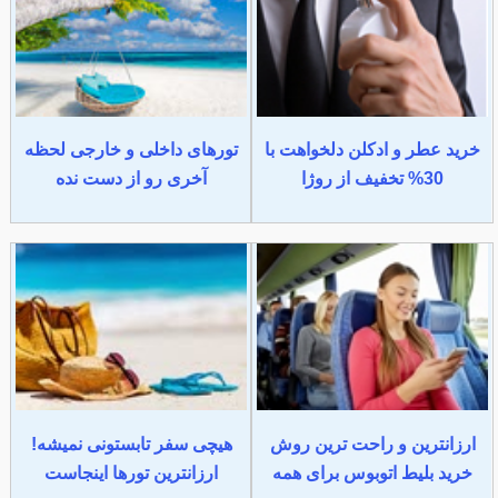
خرید عطر و ادکلن دلخواهت با
تورهای داخلی و خارجی لحظه
30% تخفیف از روژا
آخری رو از دست نده
ارزانترین و راحت ترین روش
هیچی سفر تابستونی نمیشه!
خرید بلیط اتوبوس برای همه
ارزانترین تورها اینجاست