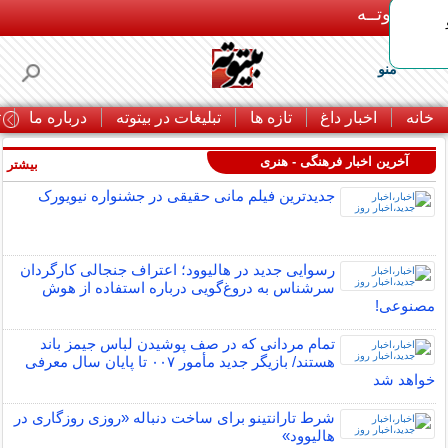
بـیتوتــه
منو
خانه
اخبار داغ
تازه ها
تبلیغات در بیتوته
درباره ما
ت
آخرین اخبار فرهنگی - هنری
بیشتر »
جدیدترین فیلم مانی حقیقی در جشنواره نیویورک
رسوایی جدید در هالیوود؛ اعتراف جنجالی کارگردان
سرشناس به دروغ‌گویی درباره استفاده از هوش
مصنوعی!
تمام مردانی که در صف پوشیدن لباس جیمز باند
هستند/ بازیگر جدید مأمور ۰۰۷ تا پایان سال معرفی
خواهد شد
شرط تارانتینو برای ساخت دنباله «روزی روزگاری در
هالیوود»