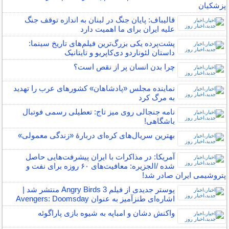
پزشکیان
قالیباف: پایان جنگ در لبنان به اندازه توقف جنگ
علیه ایران برای ما اهمیت دارد
پشت‌پرده یکی بزرگ‌ترین فیلم‌های تاریخ سینما:
داستان لئوناردو دی‌کاپریو و تایتانیک
چرا بدن انسان پر از نقص است؟
نماینده مجلس «پادشاهان» کشورهای عرب را تهدید
به مرگ کرد
نامه جنجالی روی میز تاج: تعطیلی رسمی فوتبال
باشگاهی!
بهترین سریال‌های کره‌ای دربارۀ «زندگی معمولی»
آمریکا: در مذاکرات با ایران پیشرفت‌هایی حاصل
شده /الجزیره: معافیت‌های ۶۰ روزه برای نفت و
پتروشیمی ایران صادر شد!
پوستر جدیدی از فیلم Angry Birds 3 منتشر شد |
اشاره‌ای طنزآمیز به عنوان Avengers: Doomsday
واکنش دشان و امباپه به شیوه بازی پاراگوئه