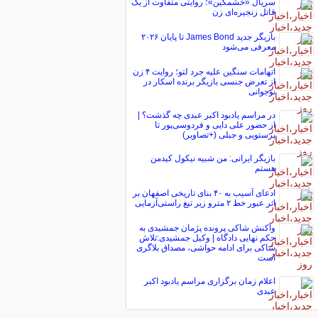
سریال «خشمگین»؛ روایتی متفاوت از یک
قاتل زنجیره‌ای زن
بازیگر جدید James Bond تا پایان ۲۰۲۶
معرفی می‌شود
اتهامات سنگین علیه جرد لتو؛ روایت ۴ زن
از تعرض جنسی بازیگر برنده اسکار در
نوجوانی
در مراسم یادبود اکبر عبدی چه گذشت؟ |
از حضور علی دایی و فردوسی‌پور تا
پرستویی و جبلی (+تصاویر)
بازیگر ایرانی: من شبیه نیکول کیدمن
هستم
ادعای آسیب به ۴۰ بنای تاریخی اصفهان بر
اثر عبور خط ۲ مترو زیر تیغ راستی‌آزمایی
واکنش شاکی پرونده پژمان جمشیدی به
حکم نهایی دادگاه | وکیل جمشیدی:تلاش
شاکی برای ادامه حواشی، مصداق بلاگری
است
اعلام زمان برگزاری مراسم یادبود اکبر
عبدی