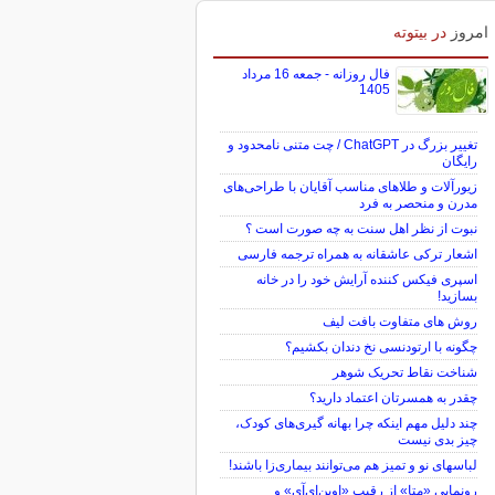
امروز
در بیتوته
فال روزانه - جمعه 16 مرداد
1405
تغییر بزرگ در ChatGPT / چت متنی نامحدود و
رایگان
زیورآلات و طلاهای مناسب آقایان با طراحی‌های
مدرن و منحصر به فرد
نبوت از نظر اهل سنت به چه صورت است ؟
اشعار ترکی عاشقانه به همراه ترجمه فارسی
اسپری فیکس کننده آرایش خود را در خانه
بسازید!
روش های متفاوت بافت لیف
چگونه با ارتودنسی نخ دندان بکشیم؟
شناخت نقاط تحریک شوهر
چقدر به همسرتان اعتماد دارید؟
چند دلیل مهم اینکه چرا بهانه گیری‌های کودک،
چیز بدی نیست
لباس‎های نو و تمیز هم می‌توانند بیماری‌زا باشند!
رونمایی «متا» از رقیب «اوپن‌ای‌آی» و