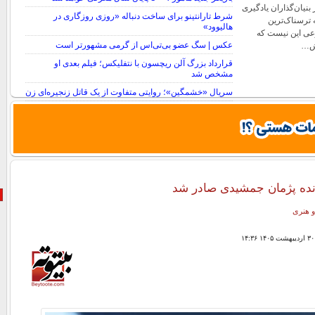
بنیان‌گذاران یادگیری
شرط تارانتینو برای ساخت دنباله «روزی روزگاری در
 ترسناک‌ترین
هالیوود»
ی این نیست که
عکس | سگ عضو بی‌تی‌اس از گرمی مشهورتر است
رش…
قرارداد بزرگ آلن ریچسون با نتفلیکس؛ فیلم بعدی او
مشخص شد
سریال «خشمگین»؛ روایتی متفاوت از یک قاتل زنجیره‌ای زن
نده پژمان جمشیدی صادر شد
و هنری