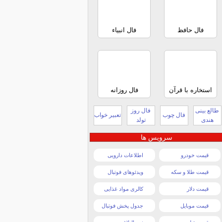
فال حافظ
فال انبیاء
استخاره با قرآن
فال روزانه
طالع بینی
فال روز
فال چوب
تعبیر خواب
هندی
تولد
سرویس ها
قیمت خودرو
اطلاعات دارویی
قیمت طلا و سکه
ویدئوهای فوتبال
قیمت دلار
کالری مواد غذایی
قیمت موبایل
جدول پخش فوتبال