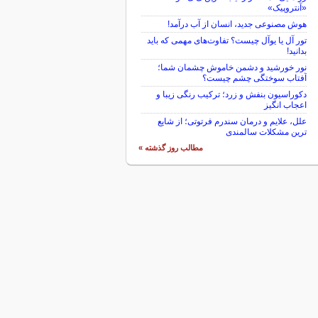
«آنتروپیک»
هوش مصنوعی جدید، انسان از آب درآمد!
تور آل یا یوآل چیست؟ تفاوت‌های مهمی که باید
بدانید!
نور خورشید و دشمن خاموش چشمان شما؛
آفتاب سوختگی چشم چیست؟
دکوراسیون بنفش و زرد؛ ترکیب رنگی زیبا و
اعجاب انگیز
علل، علایم و درمان سندرم فرتوتی؛ از شایع
ترین مشکلات سالمندی
مطالب روز گذشته »