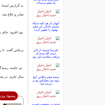
یک فیلم ترسناک
به گزارش ایسنا، 
صادر و ابلاغ شد.
کیهان باز هم علیه شبکه
نمابش خانگی: این فیلم
پهلوی را تطهیر کرده
وی افزود: حکم بدوی است و 
برجاس گفت: تا زم
علیرضا خمسه: از اکبر
عبدی گله مندم که
مراقب سلامتی اش نبود
سال جاری در شعبه ۹ دادگاه کیفری یک استان تهران ب
نسخه فیلم نیکلاس کیج
روی میز نتفلیکس بود و
دزدیده شد!
پیشنهاد ویژه
جدیدترین وضعیت خسرو