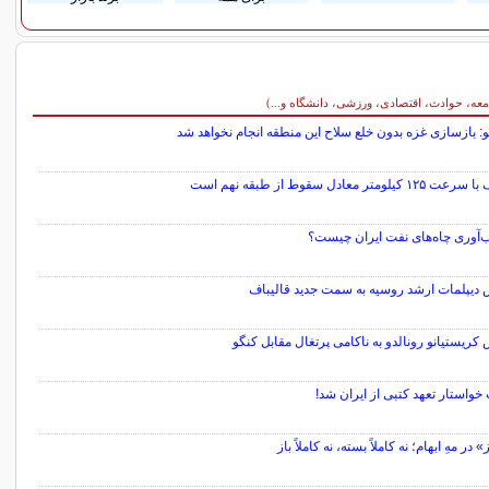
معه، حوادث، اقتصادی، ورزشی، دانشگاه و...)
هو: بازسازی غزه بدون خلع سلاح این منطقه انجام نخواهد شد
 کیلومتر معادل سقوط از طبقه نهم است
ب‌آوری چاه‌های نفت ایران چیست؟
 دیپلمات ارشد روسیه به سمت جدید قالیباف
کریستیانو رونالدو به ناکامی پرتغال مقابل کنگو
خواستار تعهد کتبی از ایران شد!
در مهِ ابهام؛ نه کاملاً بسته، نه کاملاً باز