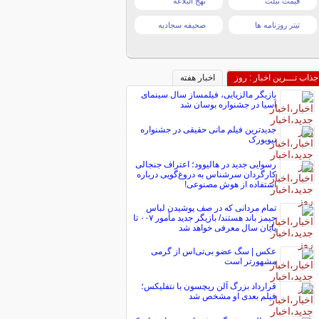
قیمت تبلت
نهج البلاغه
تیتر روزنامه ها
صحیفه سجادیه
جذاب تـــرین اخبار : روز
اخبار هفته
بازیگر مالزیایی، فیلمساز سال سینمای
آسیا در جشنواره بوسان شد
جدیدترین فیلم مانی حقیقی در جشنواره
نیویورک
رسوایی جدید در هالیوود؛ اعتراف جنجالی
کارگردان سرشناس به دروغ‌گویی درباره
استفاده از هوش مصنوعی!
تمام مردانی که در صف پوشیدن لباس
جیمز باند هستند/ بازیگر جدید مأمور ۰۰۷ تا
پایان سال معرفی خواهد شد
عکس | سگ عضو بی‌تی‌اس از گرمی
مشهورتر است
قرارداد بزرگ آلن ریچسون با نتفلیکس؛
فیلم بعدی او مشخص شد