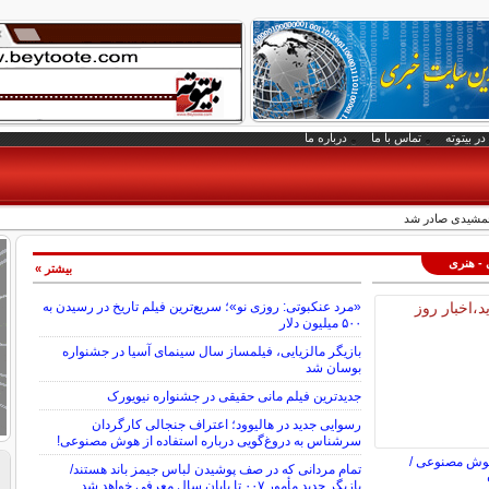
در بیتوته
تماس با ما
درباره ما
جمشیدی صادر شد
 - هنری
بیشتر »
«مرد عنکبوتی: روزی نو»؛ سریع‌ترین فیلم تاریخ در رسیدن به
۵۰۰ میلیون دلار
بازیگر مالزیایی، فیلمساز سال سینمای آسیا در جشنواره
بوسان شد
جدیدترین فیلم مانی حقیقی در جشنواره نیویورک
رسوایی جدید در هالیوود؛ اعتراف جنجالی کارگردان
سرشناس به دروغ‌گویی درباره استفاده از هوش مصنوعی!
هوش مصنوعی /
تمام مردانی که در صف پوشیدن لباس جیمز باند هستند/
بازیگر جدید مأمور ۰۰۷ تا پایان سال معرفی خواهد شد