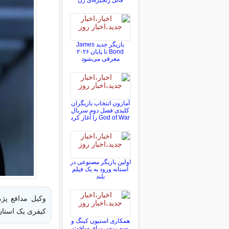
قاتل زنجیره‌ای زن
بازیگر جدید James
Bond تا پایان ۲۰۲۶
معرفی می‌شود
آمازون انتخاب بازیگران
کلیدی فصل دوم سریال
God of War را آغاز کرد
اولین بازیگر مصنوعی در
آستانه ورود به یک فیلم
بلند
کیفری یک استان 
همکاری استیون کینگ و
سم ریمی برای ساخت