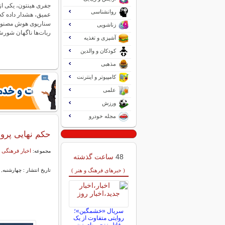
جفری هینتون، یکی از 
روانشناسی
عمیق، هشدار داده که
سناریوی هوش مصنوع
زناشویی
ربات‌ها ناگهان شو
آشپزی و تغذیه
کودکان و والدین
مذهبی
کامپیوتر و اینترنت
علمی
ورزش
مجله خودرو
حکم نهایی پرو
اخبار فرهنگی 
مجموعه:
48
ساعت گذشته
( خبرهای فرهنگ و هنر )
تاریخ انتشار : چهارشنبه, ۳۰ اردیبهشت ۱۴۰۵ ۱۴:۳۶
سریال «خشمگین»؛
روایتی متفاوت از یک