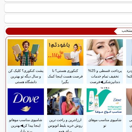
منتخب
درد
پرداخت قسطی و 25%
کنکوری هستی؟ تا
پشت کنکوری؟ کلیک کن
نه!
تخفیف تمام خدمات
فرصت هست اینجا کمک
و سال دیگه تو بهترین
دندانپزشکی◀فرصت
بگیر!
دانشگاه هستی
محدود
سی
شامپوی مناسب موهای
ارزانترین و راحت ترین
شامپوی مناسب موهاتو
ن
تو
روش خرید بلیط اتوبوس
اینجا پیدا کن◀بهترین
برای همه
برند بازار