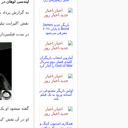
قاتل زنجیره‌ای زن
لیندسی لوهان در
نقش "الیزابت تیل
بازیگر جدید James
Bond تا پایان ۲۰۲۶
معرفی می‌شود
در مدت فیلمبردار
آمازون انتخاب بازیگران
کلیدی فصل دوم سریال
God of War را آغاز کرد
اولین بازیگر مصنوعی در
آستانه ورود به یک فیلم
بلند
گفته میشود او یک
او در آن نقش "لی
همکاری استیون کینگ و
سم ریمی برای ساخت