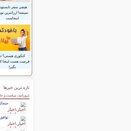
هیچی سفر تابستون
نمیشه! ارزانترین تور
اینجاست
کنکوری هستی؟ تا
فرصت هست اینجا ک
بگیر!
تازه
ترین خبرها
سایر خبرهای داغ
(روزنامه، سیاست و جا
جنجال
توافق 