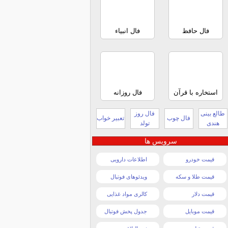
فال حافظ
فال انبیاء
استخاره با قرآن
فال روزانه
طالع بینی
فال روز
فال چوب
تعبیر خواب
هندی
تولد
سرویس ها
قیمت خودرو
اطلاعات دارویی
قیمت طلا و سکه
ویدئوهای فوتبال
قیمت دلار
کالری مواد غذایی
قیمت موبایل
جدول پخش فوتبال