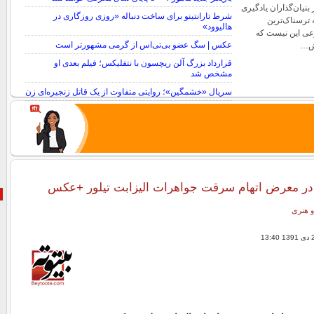
بنیان‌گذاران یادگیری
شرط تارانتینو برای ساخت دنباله «روزی روزگاری در
 ترسناک‌ترین
هالیوود»
ی این نیست که
عکس | سگ عضو بی‌تی‌اس از گرمی مشهورتر است
رش…
قرارداد بزرگ آلن ریچسون با نتفلیکس؛ فیلم بعدی او
مشخص شد
سریال «خشمگین»؛ روایتی متفاوت از یک قاتل زنجیره‌ای زن
در معرض اتهام سرقت جواهرات الیزابت تیلور +عکس
و هنری