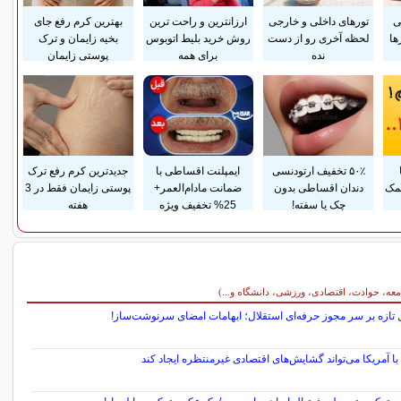
ی
تورهای داخلی و خارجی
ارزانترین و راحت ترین
بهترین کرم رفع جای
ها
لحظه آخری رو از دست
روش خرید بلیط اتوبوس
بخیه زایمان و ترک
نده
برای همه
پوستی زایمان
۵۰٪ تخفیف ارتودنسی
ایمپلنت اقساطی با
جدیدترین کرم رفع ترک
مک
دندان اقساطی بدون
ضمانت مادام‌العمر+
پوستی زایمان فقط در 3
چک یا سفته!
25% تخفیف ویژه
هفته
معه، حوادث، اقتصادی، ورزشی، دانشگاه و...)
 تازه بر سر مجوز حرفه‌ای استقلال؛ ابهامات امضای سرنوشت‌ساز!
با آمریکا می‌تواند گشایش‌های اقتصادی غیرمنتظره ایجاد کند