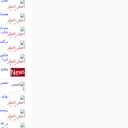
تغییر 
هشدار در خصوص تور
سی‌ان‌
پایان 
برگشت طلا به ک
فاکس ن
کرد!
وقوع ۴ تصادف با ۵ فوتی در هفته اول اردیبهشت در پایتخت
تعمیر 
تولید
روسیه امروز ۲ فضانورد خود و ۱ 
د