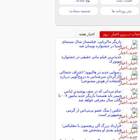
قیمت تبلت
نهج البلاغه
تیتر روزنامه ها
صحیفه سجادیه
جذاب تـــرین اخبار : روز
اخبار هفته
بازیگر مالزیایی، فیلمساز سال سینمای
آسیا در جشنواره بوسان شد
جدیدترین فیلم مانی حقیقی در جشنواره
نیویورک
رسوایی جدید در هالیوود؛ اعتراف جنجالی
کارگردان سرشناس به دروغ‌گویی درباره
استفاده از هوش مصنوعی!
تمام مردانی که در صف پوشیدن لباس
جیمز باند هستند/ بازیگر جدید مأمور ۰۰۷ تا
پایان سال معرفی خواهد شد
عکس | سگ عضو بی‌تی‌اس از گرمی
مشهورتر است
قرارداد بزرگ آلن ریچسون با نتفلیکس؛
فیلم بعدی او مشخص شد