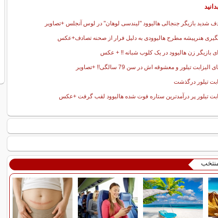
دانید
ف شدید بازیگر جنجالی هالیوود "لیندسی لوهان" در لوس آنجلس +تصاویر
یری هنرپیشه مطرح هالیوودی به دلیل فرار از صحنه تصادف+عکس
ی بازیگر زن هالیوود در یک کلوب شبانه !! + عکس
 الیزابت تیلور و معشوقه اش در سن 79 سالگی!! +تصاویر
ابت تیلور درگذشت
ابت تیلور پر درآمدترین ستاره فوت شده هالیوود لقب گرفت +عکس
منتخب