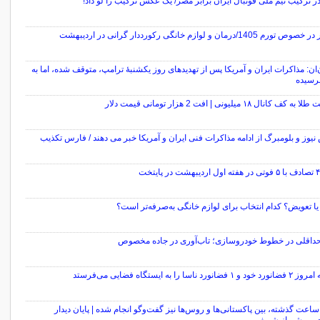
در ترکیب تیم ملی فوتبال ایران برابر مصر/ یک عکس ترکیب را لو داد!
م 1405/درمان و لوازم خانگی رکورددار گرانی در اردیبهشت
ان: مذاکرات ایران و آمریکا پس از تهدیدهای روز یکشنبهٔ ترامپ، متوقف شده، اما به
نرسیده
ف کانال ۱۸ میلیونی | افت 2 هزار تومانی قیمت دلار
یوز و بلومبرگ از ادامه مذاکرات فنی ایران و آمریکا خبر می دهند / فارس تکذیب
یا تعویض؟ کدام انتخاب برای لوازم خانگی به‌صرفه‌تر است؟
 حداقلی در خطوط خودروسازی؛ تاب‌آوری در جاده مخصوص
فضانورد ناسا را به ایستگاه فضایی می‌فرستد
ر ۲۴ ساعت گذشته، بین پاکستانی‌ها و روس‌ها نیز گفت‌وگو انجام شده | پایان دیدار