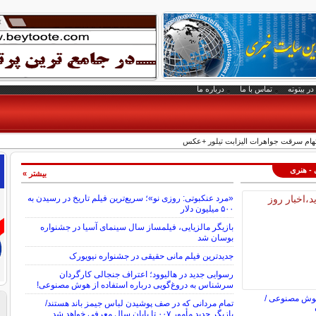
در بیتوته
تماس با ما
درباره ما
تهام سرقت جواهرات الیزابت تیلور +عکس
 - هنری
بیشتر »
«مرد عنکبوتی: روزی نو»؛ سریع‌ترین فیلم تاریخ در رسیدن به
۵۰۰ میلیون دلار
بازیگر مالزیایی، فیلمساز سال سینمای آسیا در جشنواره
بوسان شد
جدیدترین فیلم مانی حقیقی در جشنواره نیویورک
رسوایی جدید در هالیوود؛ اعتراف جنجالی کارگردان
سرشناس به دروغ‌گویی درباره استفاده از هوش مصنوعی!
هوش مصنوعی /
تمام مردانی که در صف پوشیدن لباس جیمز باند هستند/
بازیگر جدید مأمور ۰۰۷ تا پایان سال معرفی خواهد شد