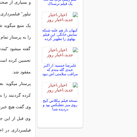
و بسیاری از صحنه
یک فیلم ترسناک
تیلور" فیلمبرداری
یک منبع میگوید ش
کیهان باز هم علیه شبکه
نمابش خانگی: این فیلم
را به پرستار تما
پهلوی را تطهیر کرده
گفته میشود "لیند
تحسین کرده است و
علیرضا خمسه: از اکبر
عبدی گله مندم که
مفقود شد.
مراقب سلامتی اش نبود
پرستار میگوید بع
کرده گردنبند را 
نسخه فیلم نیکلاس کیج
روی میز نتفلیکس بود و
وی گفت هیچ خبری ا
دزدیده شد!
وی قبل از این جر
فیلمبرداری در اخ