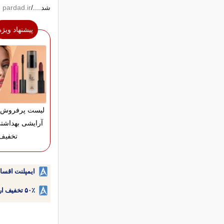
شد..../
pardad.ir
پیشنهاد ویژه
لیست پرفروش ت
تخفیف
ایمپلنت اقسا
۵۰٪ تخفیف ارتودنسی دندان اقساطی بدون نیاز به چک یا سفته!