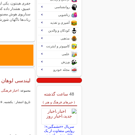
جفری هینتون، یکی از 
روانشناسی
عمیق، هشدار داده که
سناریوی هوش مصنوع
زناشویی
ربات‌ها ناگهان شو
آشپزی و تغذیه
کودکان و والدین
مذهبی
کامپیوتر و اینترنت
علمی
ورزش
مجله خودرو
لیندسی لوهان 
اخبار فرهنگی 
مجموعه:
48
ساعت گذشته
( خبرهای فرهنگ و هنر )
تاریخ انتشار : یکشنبه, 24 دی 1391 13:40
سریال «خشمگین»؛
روایتی متفاوت از یک