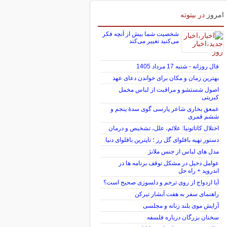
امروز
در بیتوته
شخصیت شما بیش از آنچه فکر
می‌کنید تغییر می‌کند
فال روزانه - شنبه 17 مرداد 1405
بهترین زمان و مکان برای خواندن دعای عهد
اصول شستشو و مراقبت از لباس مخمل
کبریتی
عمعق بخاری شاعر پارسی گوی سدهٔ پنجم و
ششم قمری
اختلال کاتاتونیا: علائم، علل، تشخیص و درمان
دستور تهیه باقلوای گل رز ؛ تاپترین باقلوای دنیا
مدل های لباس از جنس ملانژ
عوامل دخیل در مشکل توقف برنامه ها در
اندروید + راه حل
آیا ازدواج از روی ترحم و دلسوزی صحیح است؟
راهنمای سفر به هفت آبشار تیرکن
آرایش موی بلند زنانه و مجلسی
سخنان بزرگان درباره فلسفه