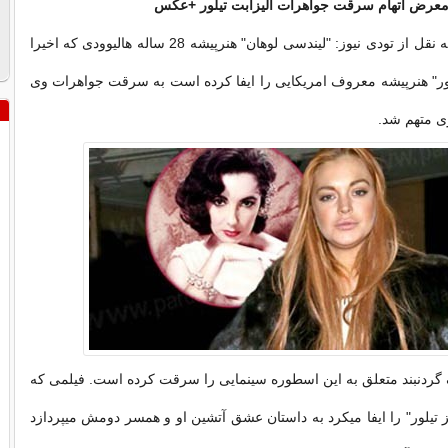
 معرض اتهام سرقت جواهرات الیزابت تیلور +عکس
به گزارش پرداد به نقل از تودی نیوز: "لیندسی لوهان" هنرپیشه 28 ساله هالیوودی که اخیرا
ور" هنرپیشه معروف امریکایی را ایفا کرده است به سرقت جواهرات وی
ی متهم شد.
 گردنبند متعلق به این اسطوره سینمایی را سرقت کرده است. فیلمی که
ز تیلور" را ایفا میکرد به داستان عشق آتشین او و همسر دومش میپردازد