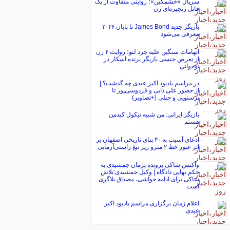
سریال «خشمگین»؛ روایتی متفاوت از یک
قاتل زنجیره‌ای زن
بازیگر جدید James Bond تا پایان ۲۰۲۶
معرفی می‌شود
اتهامات سنگین علیه جرد لتو؛ روایت ۴ زن
از تعرض جنسی بازیگر برنده اسکار در
نوجوانی
در مراسم یادبود اکبر عبدی چه گذشت؟ |
از حضور علی دایی و فردوسی‌پور تا
پرستویی و جبلی (+تصاویر)
بازیگر ایرانی: من شبیه نیکول کیدمن
هستم
ادعای آسیب به ۴۰ بنای تاریخی اصفهان بر
اثر عبور خط ۲ مترو زیر تیغ راستی‌آزمایی
واکنش شاکی پرونده پژمان جمشیدی به
حکم نهایی دادگاه | وکیل جمشیدی:تلاش
شاکی برای ادامه حواشی، مصداق بلاگری
است
اعلام زمان برگزاری مراسم یادبود اکبر
عبدی