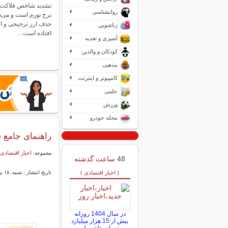
تشدید شاخص فلاکت م
روانشناسی
نرخ تورم است و می‌دا
حذف ارز ترجیحی و اف
زناشویی
افتاده است…
آشپزی و تغذیه
کودکان و والدین
مذهبی
کامپیوتر و اینترنت
علمی
ورزش
مجله خودرو
راهنمای جامع 
اخبار اقتصادی 
مجموعه:
48
ساعت گذشته
( اخبار اقتصادی )
تاریخ انتشار : شنبه, ۱۸ بهمن ۱۴۰۴ ۱۱:۱۸
در سال 1404 روزانه
بیش از 15 هزار میلیارد