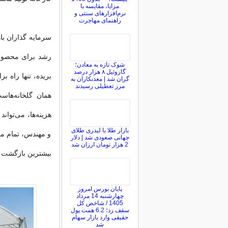
مزایا، مقایسه با
نرم‌افزارهای سنتی و
راهنمای مهاجرت
سرمایه گذاران باه
رشد برای محصولا
شوک تازه به معادن؛
گازوئیل ۸ هزار درصد
بریده، تنها راه
گران شد | معدنکاران به
مرز تعطیلی رسیدند
همان گلخانه‌هاس
هزینه‌ها، می‌توان
بازار طلا با لیدری طلای
و مهندس، تمام مرا
جهانی صعودی شد | دلار
2 هزار تومان ارزان شد
بیشترین بازگشت س
پایان بورس امروز
چهارشنبه 14 مرداد
1405 / شاخص کل
سقف زد؛ 6.2 همت پول
حقیقی وارد بازار سهام
شد