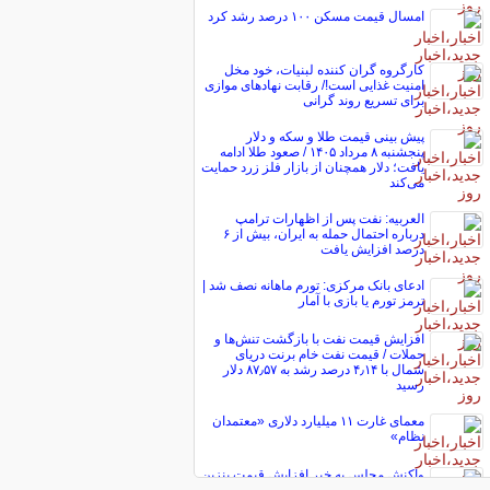
امسال قیمت مسکن ۱۰۰ درصد رشد کرد
کارگروه گران کننده لبنیات، خود مخل
امنیت غذایی است!/ رقابت نهاد‌های موازی
برای تسریع روند گرانی
پیش ‌بینی قیمت طلا و سکه و دلار
پنجشنبه ۸ مرداد ۱۴۰۵ / صعود طلا ادامه
یافت؛ دلار همچنان از بازار فلز زرد حمایت
می‌کند
العربیه: نفت پس از اظهارات ترامپ
درباره احتمال حمله به ایران، بیش از ۶
درصد افزایش یافت
ادعای بانک مرکزی: تورم ماهانه نصف شد |
ترمز تورم یا بازی با آمار
افزایش قیمت نفت با بازگشت تنش‌ها و
حملات / قیمت نفت خام برنت دریای
شمال با ۴٫۱۴ درصد رشد به ۸۷٫۵۷ دلار
رسید
معمای غارت ۱۱ میلیارد دلاری «معتمدان
نظام»
واکنش مجلس به خبر افزایش قیمت بنزین