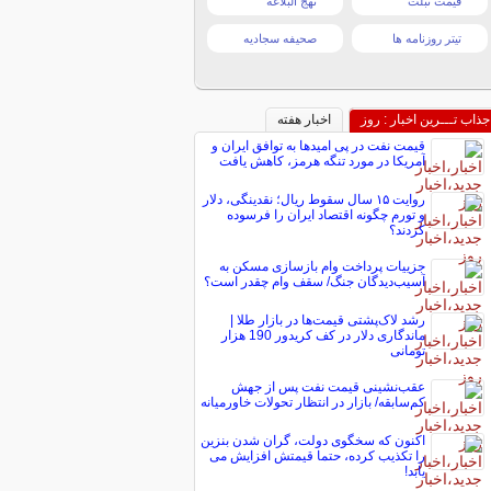
قیمت تبلت
نهج البلاغه
تیتر روزنامه ها
صحیفه سجادیه
جذاب تـــرین اخبار : روز
اخبار هفته
قیمت نفت در پی امیدها به توافق ایران و
آمریکا در مورد تنگه هرمز، کاهش یافت
روایت ۱۵ سال سقوط ریال؛ نقدینگی، دلار
و تورم چگونه اقتصاد ایران را فرسوده
کردند؟
جزییات پرداخت وام بازسازی مسکن به
آسیب‌دیدگان جنگ/ سقف وام چقدر است؟
رشد لاک‌پشتی قیمت‌ها در بازار طلا |
ماندگاری دلار در کف کریدور 190 هزار
تومانی
عقب‌نشینی قیمت نفت پس از جهش
کم‌سابقه/ بازار در انتظار تحولات خاورمیانه
اکنون که سخگوی دولت، گران شدن بنزین
را تکذیب کرده، حتما قیمتش افزایش می
یابد!