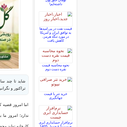
تومان خلق پول
داشته‌ایم!
قیمت نفت در پی امیدها
به توافق ایران و آمریکا
در مورد تنگه هرمز،
کاهش یافت
نحوه محاسبه قیمت
نقره دست دوم
شاید تا چند س
تراکتور و نگرا
خرید تتر با قیمت
جهانگیری
اما امروز قضیه 
ندارد؛ امروز ما
نرم‌افزار حسابداری ابری
کارخانه تولید مح
چیست؟ + جدول 1405