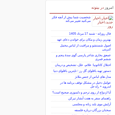
امروز
در بیتوته
شخصیت شما بیش از آنچه فکر
می‌کنید تغییر می‌کند
فال روزانه - شنبه 17 مرداد 1405
بهترین زمان و مکان برای خواندن دعای عهد
اصول شستشو و مراقبت از لباس مخمل
کبریتی
عمعق بخاری شاعر پارسی گوی سدهٔ پنجم و
ششم قمری
اختلال کاتاتونیا: علائم، علل، تشخیص و درمان
دستور تهیه باقلوای گل رز ؛ تاپترین باقلوای دنیا
مدل های لباس از جنس ملانژ
عوامل دخیل در مشکل توقف برنامه ها در
اندروید + راه حل
آیا ازدواج از روی ترحم و دلسوزی صحیح است؟
راهنمای سفر به هفت آبشار تیرکن
آرایش موی بلند زنانه و مجلسی
سخنان بزرگان درباره فلسفه