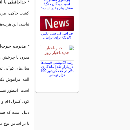
بازسازی مسکن به
*
خداحافظی با آف
آسیب‌دیدگان جنگ/
سقف وام چقدر است؟
کشت خاکی، مربوط
نباشد، این هزینه‌
صرافی کی سی ایکس
KCEX برای ایرانیان
*
مدیریت حیرت‌ان
مدرن با چرخش مجد
رشد لاک‌پشتی قیمت‌ها
در بازار طلا | ماندگاری
سال‌های کم‌آبی 
دلار در کف کریدور 190
هزار تومانی
البته فراموش نکنی
است. اینطور نیس
دلیل است که همی
تا بر اساس نوع مح