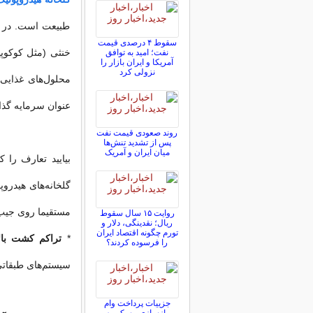
طبیعت است. در ا
سقوط ۴ درصدی قیمت
خنثی (مثل کوکوپی
نفت؛ امید به توافق
آمریکا و ایران بازار را
نزولی کرد
محلول‌های غذایی
عنوان سرمایه گذار
روند صعودی قیمت نفت
پس از تشدید تنش‌ها
میان ایران و آمریک
بیایید تعارف را
گلخانه‌های هیدرو
مستقیما روی جیب 
روایت ۱۵ سال سقوط
ریال؛ نقدینگی، دلار و
تورم چگونه اقتصاد ایران
*
تراکم کشت بالا
را فرسوده کردند؟
سیستم‌های طبقاتی 
جزییات پرداخت وام