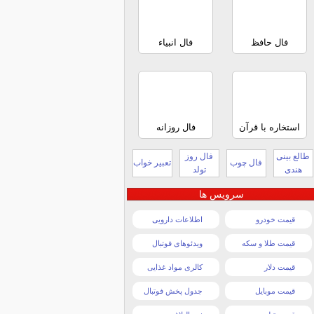
فال حافظ
فال انبیاء
استخاره با قرآن
فال روزانه
طالع بینی
فال روز
فال چوب
تعبیر خواب
هندی
تولد
سرویس ها
قیمت خودرو
اطلاعات دارویی
قیمت طلا و سکه
ویدئوهای فوتبال
قیمت دلار
کالری مواد غذایی
قیمت موبایل
جدول پخش فوتبال