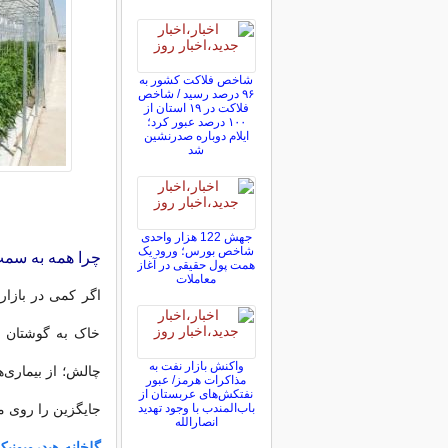
شاخص فلاکت کشور به
۹۶ درصد رسید / شاخص
فلاکت در ۱۹ استان از
۱۰۰ درصد عبور کرد؛
ایلام دوباره صدرنشین
شد
جهش 122 هزار واحدی
شاخص بورس؛ ورود یک
چرا همه به سمت
همت پول حقیقی در آغاز
معاملات
اگر کمی در بازار
خاک به گوشتان خ
واکنش بازار نفت به
چالش؛ از بیماری‌
مذاکرات هرمز/ عبور
نفتکش‌های عربستان از
باب‌المندب با وجود تهدید
جایگزین را روی می
انصارالله
گلخانه هیدروپون