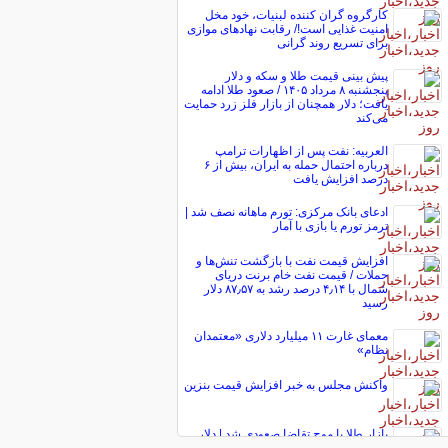
کارگروه گران کننده لبنیات، خود مخل
امنیت غذایی است!/ رقابت نهاد‌های موازی
برای تسریع روند گرانی
پیش ‌بینی قیمت طلا و سکه و دلار
پنجشنبه ۸ مرداد ۱۴۰۵ / صعود طلا ادامه
یافت؛ دلار همچنان از بازار فلز زرد حمایت
می‌کند
العربیه: نفت پس از اظهارات ترامپ
درباره احتمال حمله به ایران، بیش از ۶
درصد افزایش یافت
ادعای بانک مرکزی: تورم ماهانه نصف شد |
ترمز تورم یا بازی با آمار
افزایش قیمت نفت با بازگشت تنش‌ها و
حملات / قیمت نفت خام برنت دریای
شمال با ۴٫۱۴ درصد رشد به ۸۷٫۵۷ دلار
رسید
معمای غارت ۱۱ میلیارد دلاری «معتمدان
نظام»
واکنش مجلس به خبر افزایش قیمت بنزین
بازار طلا با موج تقاضا صعودی شد | دلار