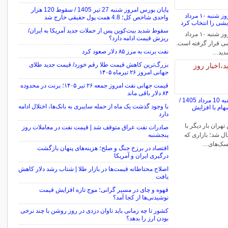
پایان بورس امروز شنبه 27 تیر 1405 / سقوط 120 هزار
قیمت طلا و سکه امروز شنبه ۱۰ مرداد
واحدی شاخص کل؛ 4.8 همت پول حقیقی خارج شد
سقوط شدید بیت‌کوین پس از حملات جدید آمریکا به ایران/
قیمت طلا و سکه امروز شنبه ۱۰ مرداد
ریزش قیمت ادامه دارد؟
ایشی قرار گرفته است.
نفت برنت به مرز ۸۵ دلار صعود کرد
تشدید…
بزرگ‌ترین کاهش قیمت طلا رقم خورد/ قیمت جدید طلای
جهانی امروز ۲۶ تیرماه ۱۴۰۵
قیمت جهانی نفت امروز جمعه ۲۶ تیر ۱۴۰۵؛ برنت در محدوده
۸۴ دلار باقی ماند
پایان بورس امروز شنبه 10 مرداد 1405 /
با وجود گذشت یک ماه از حمله سایبری به بانک‌ها، اختلال ادامه
ام با افزایش
دارد
هران بار دیگر با
صادرات نفت عراق متوقف شد | قیمت نفت در معاملات روز
ل شد؛ بازاری که
پنجشنبه
یسک‌های…
اقتصاد در برزخ جنگ و صلح؛ هزینه‌های پنهان بازگشت
درگیری ایران و آمریکا
اصلاح محتاطانه قیمت‌ها در بازار طلا | شتاب رشد دلار کاهش
یافت
قهوه و چای در مسیر گرانی؛ موج تازه افزایش قیمت
نوشیدنی‌ها از کجا آمد؟
کشور تا چه زمانی باید تاوان دزدی در روز روشن با چند نرخی
بودن ارز را بدهد؟