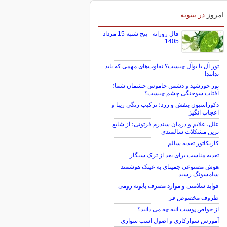
برای بازگشت به کریدور 190 هزار تومانی
خیز برداشت
امروز
در بیتوته
فال روزانه - پنج شنبه 15 مرداد
1405
تور آل یا یوآل چیست؟ تفاوت‌های مهمی که باید
بدانید!
نور خورشید و دشمن خاموش چشمان شما؛
آفتاب سوختگی چشم چیست؟
دکوراسیون بنفش و زرد؛ ترکیب رنگی زیبا و
اعجاب انگیز
علل، علایم و درمان سندرم فرتوتی؛ از شایع
ترین مشکلات سالمندی
کاریکاتور تغذیه سالم
تغذیه مناسب برای بعد از ترک سیگار
هوش مصنوعی جمینای به عینک هوشمند
سامسونگ رسید
فواید سلامتی و موارد مصرف بابونه رومی
ظروف مخصوص فر
از خواص پوست انبه چه می دانید؟
آموزش سوارکاری و اصول اسب سواری