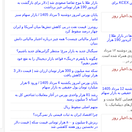
صرافی کی سی ایکس KCEX برای
بازار طلا با موج تقاضا صعودی شد | دلار برای بازگشت به
کریدور 190 هزار تومانی خیز برداشت
پایان بورس امروز دوشنبه 5 مرداد 1405 / بازار سهام سبز
ماند
رویترز: قیمت نفت در پی کاهش تنش‌ها میان آمریکا و ایران
چهار درصد سقوط کرد
 در بازار طلا |
اعتبار مالیاتی چیست؟ همه چیز درباره اعتبار مالیاتی دانش
ماندگاری دلار در کف کریدور 190 هزار
بنیان
قیمت طلا و سکه امروز دوشنبه ۱۲ مرداد
سیگنال جدید به بازار مرغ؛ منتظر گرانی‌های جدید باشیم؟
صعودی همراه شده است.
چگونه با پلتفرم «رینگ» قواعد بازار دیجیتال را به نفع خود
ر در…
تغییر دهیم؟
سکه سه میلیون و 300 هزار تومان ارزان شد | قیمت دلار 3
هزار تومان کاهش یافت
پایان بورس امروز یکشنبه 4 مرداد 1405 / ورود 6 هزار
میلیارد تومان پول حقیقی به بازار سهام
پایان بورس امروز دوشنبه 12 مرداد 1405
رشد 81 هزار واحدی بورس در آغاز معاملات؛شاخص کل به
فضایی کاملا مثبت و
آستانه 5 میلیون رسید
‌های دیپلماتیک، با
متهم اصلی سقوط ریال
ه…
چرا اقتصاد ایران به ثبات قیمتی باز نمی‌گردد؟
ریزش ۵ میلیون و ۸۰۰ هزار تومانی قیمت سکه | قیمت دلار
در نخستین روز هفته کاهشی شد