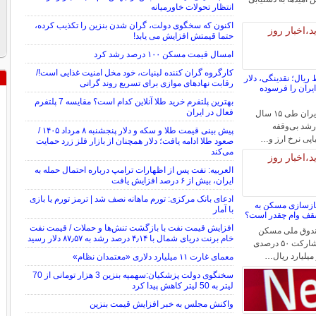
انتظار تحولات خاورمیانه
اکنون که سخگوی دولت، گران شدن بنزین را تکذیب کرده،
حتما قیمتش افزایش می یابد!
امسال قیمت مسکن ۱۰۰ درصد رشد کرد
کارگروه گران کننده لبنیات، خود مخل امنیت غذایی است!/
سقوط ریال؛ نقدینگی، دلار
رقابت نهاد‌های موازی برای تسریع روند گرانی
ایران را فرسوده
بهترین پلتفرم خرید طلا آنلاین کدام است؟ مقایسه 7 پلتفرم
فعال در ایران
بررسی روند اقتصاد ایران طی ۱۵ سال
رشد بی‌وقفه
پیش ‌بینی قیمت طلا و سکه و دلار پنجشنبه ۸ مرداد ۱۴۰۵ /
اپی نرخ ارز و…
صعود طلا ادامه یافت؛ دلار همچنان از بازار فلز زرد حمایت
می‌کند
العربیه: نفت پس از اظهارات ترامپ درباره احتمال حمله به
ایران، بیش از ۶ درصد افزایش یافت
ادعای بانک مرکزی: تورم ماهانه نصف شد | ترمز تورم یا بازی
بازسازی مسکن به
با آمار
سقف وام چقدر است؟
افزایش قیمت نفت با بازگشت تنش‌ها و حملات / قیمت نفت
ندوق ملی مسکن
خام برنت دریای شمال با ۴٫۱۴ درصد رشد به ۸۷٫۵۷ دلار رسید
گفت: در مجموع با مشارکت ۵۰ درصدی
معمای غارت ۱۱ میلیارد دلاری «معتمدان نظام»
سخنگوی دولت پزشکیان:سهمیه بنزین 3 هزار تومانی از 70
لیتر به 50 لیتر کاهش پیدا کرد
واکنش مجلس به خبر افزایش قیمت بنزین