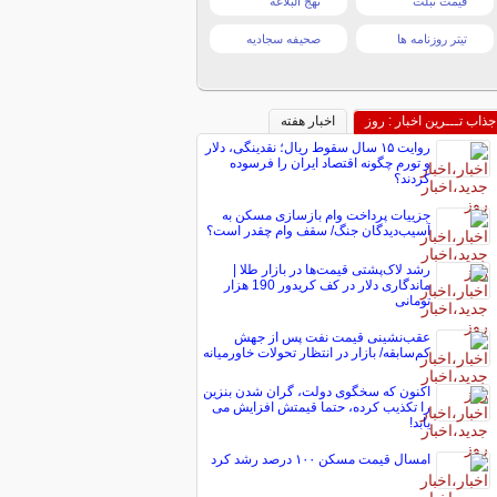
قیمت تبلت
نهج البلاغه
تیتر روزنامه ها
صحیفه سجادیه
جذاب تـــرین اخبار : روز
اخبار هفته
روایت ۱۵ سال سقوط ریال؛ نقدینگی، دلار
و تورم چگونه اقتصاد ایران را فرسوده
کردند؟
جزییات پرداخت وام بازسازی مسکن به
آسیب‌دیدگان جنگ/ سقف وام چقدر است؟
رشد لاک‌پشتی قیمت‌ها در بازار طلا |
ماندگاری دلار در کف کریدور 190 هزار
تومانی
عقب‌نشینی قیمت نفت پس از جهش
کم‌سابقه/ بازار در انتظار تحولات خاورمیانه
اکنون که سخگوی دولت، گران شدن بنزین
را تکذیب کرده، حتما قیمتش افزایش می
یابد!
امسال قیمت مسکن ۱۰۰ درصد رشد کرد