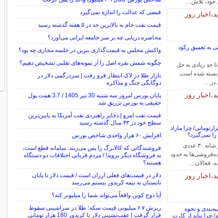
 خود، تلاش…
قبضی که عدالت را اندازه نمی‌گیرد
قیمت نفت خام به بالاترین حد در ۵ هفته گذشته رسید
محاصره دریایی چه بر سر جامعه ایرانی می‌آورد؟
ی به تعمیق رکود
واکنش مجلس به قیمت‌گذاری بنزین در جلسه مجازی چه بود؟
چگونه شمش نقره اصل را از نمونه‌های تقلبی تشخیص دهیم؟
تا حد زیادی به حل
بسته شده است.
بازار طلا در لاک انتظار فرو رفت | سردرگمی دلار در
ل در…
دوگانگی جنگ و مذاکره
پایان بورس امروز سه شنبه 30 تیر 1405 / 3.7 همت پول
حقیقی به بورس تزریق شد
قیمت نفت امرو | ذخایر راهبردی نفت آمریکا به پایین‌ترین
سطح خود در ۴۳ سال گذشته رسید
ای تخم‌مرغ ۶۰۰هزارتومانی/ چرا مازاد
را نمی‌گیرد؟
افزایش ۶۰ هزار واحدی شاخص بورس
در حالی که قیمت هر شانه ۳۰ عددی
فروشندگانی که کالابرگ را پس می‌زنند: سامانه قطع است،
ه‌فروشی‌ها به حدود
به فروشگاه دیگر بروید! / مردم قربانی اختلافات دو دستگاه
هستند؟
دلار در قیمت‌های فعلی ارزان است / قیمت دلار تا پایان
تابستان به نیمه کریدور بیستم می‌رسد
آیا دوج‌ کوین واقعاً می‌تواند شما را میلیونر کند؟
ریزش ۶.۷ میلیونی قیمت سکه؛ طلا در سراشیبی سقوط
ه‌بندی و نحوه
قرار گرفت | عقب‌نشینی دلار تا کریدور 180 هزار تومانی
چرا نباید از کارت