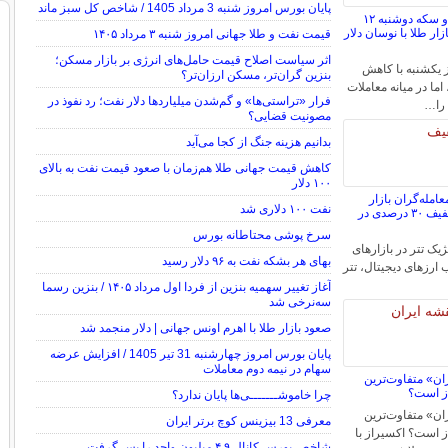
پایان بورس امروز شنبه 3 مرداد 1405 / شاخص کل سبز ماند
پیش ‌بینی قیمت طلا و سکه دوشنبه ۱۲
الانس بازار طلا با نوسان دلار
قیمت نفت و طلا جهانی امروز شنبه ۳ مرداد ۱۴۰۵
اثر سیاست اصلاح قیمت حامل‌های انرژی بر بازار مسکن؛
 یکشنبه با کاهش
بنزین گران‌تر، مسکن ارزان‌تر؟
ما در میانه معاملات
فرار «تراستی‌ها» و گم‌شدن میلیاردها دلار نفت؛ رد نفوذ در
 را…
مصونیت قضایی؟
بدانیم هزینه جنگ از کجا می‌آید
کاهش قیمت جهانی طلا هم‌زمان با صعود قیمت نفت به بالای
۱۰۰ دلار
امله‌گران بازار
نفت ۱۰۰ دلاری شد
کریپتو؛ خرید تتر با تخفیف ۳۰ درصدی در
سرخ ‌پوشی محتاطانه بورس
یک تتر در بازارهای
بهای هر بشکه نفت به ۹۶ دلار رسید
 ارزهای دیجیتال، تتر
آغاز تغییر سهمیه بنزین از فردا اول مرداد ۱۴۰۵ / بنزین رسما
سه‌نرخی شد
صعود بازار طلا با اهرم اونس جهانی | دلار منجمد شد
پایان بورس امروز چهارشنبه 31 تیر 1405 / افزایش عرضه
سهام در نیمه دوم معاملات
ن» متفاوت‌ترین
ز است؟
چرا خاموشـــــــی‌ها پایان ندارد؟
ن» متفاوت‌ترین
معرفی 13 بیزینس کوچ برتر ایران
 است؟ اکسیراز با
شاخص بورس کانال ۴.۹ میلیون واحد را پس گرفت