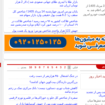
بازار طلا با لیدری طلای جهانی صعودی شد | دلار 2 هزار
تومان ارزان شد
قیمت خودرو امروز 15 مرداد 1405 از
تی اعلام شد. به
پایان بورس امروز چهارشنبه 14 مرداد 1405 / شاخص کل
قیمت خودرو امروز
سقف زد؛ 6.2 همت پول حقیقی وارد بازار سهام شد
شاخص فلاکت کشور به ۹۶ درصد رسید / شاخص فلاکت در
۱۹ استان از ۱۰۰ درصد عبور کرد؛ ایلام دوباره صدرنشین شد
جهش 122 هزار واحدی شاخص بورس؛ ورود یک همت پول
حقیقی در آغاز معاملات
دی
قبلی
قبلی
1
1
2
2
3
3
4
4
5
5
6
6
7
7
8
8
9
9
10
10
بعدی
بعدی
...
...
در جنگ اشتغال ۴۵۰ هزارنفر از دست رفت
بزرگترین دارندگان بیت‌کوین جهان کدامند؟
کاهش شتاب تورم، دستاورد نیست؛ بانک مرکزی نمک بر زخم
مردم نپاشد
ت پس از تشدید
آمریک
سفره از شاخص کل جلو زد خوراکی‌ها در قلمرو تورم ۳‌رقمی
د تنش‌ها میان
عقب‌نشینی قیمت نفت پس از جهش کم‌سابقه/ بازار در
ش امیدها به دستیابی