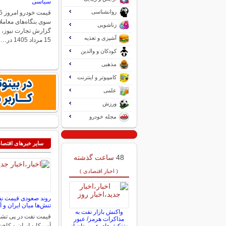
سیاسی
روانشناسی
سوی بنگاه‌های معاملا
زناشویی
گزارش تجارت نیوز، 
آشپزی و تغذیه
15 مرداد 1405 در…
کودکان و والدین
مذهبی
کامپیوتر و اینترنت
علمی
ورزش
مجله خودرو
سایر خبرهای اقتصا
48
ساعت گذشته
( اخبار اقتصادی )
روند صعودی قیمت نف
تنش‌ها میان ایران و 
واکنش بازار نفت به
قیمت نفت در پی تشدی
مذاکرات هرمز/ عبور
آمریکا و ایران و کاه