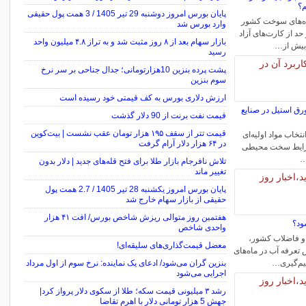
م؟
پایان بورس امروز دوشنبه 29 تیر 1405 / 3 همت پول حقیقی
ه‌های سوخت کشور
وارد بورس شد
د از کارت‌های آزاد
بازار سهام بعد از ۸ روز مثبت شد و به تراز ۴.۸ میلیون واحد
 بیش از…
رسید
پشت پرده بنزین 10‌هزارتومانی؛ جدال جناحی بر سر نرخ
سوم بنزین
ارزش دلاری بورس به کف قیمتی خود رسیده است
رق استیل در صنایع
قیمت نفت برنت از 90 دلار گذشت
قیمت تتر از سقف ۱۹۵ هزار تومان عقب نشست | بیت‌کوین
نتخاب مواد اولیه‌ای
در ۶۴ هزار دلار آرام گرفت
 شرایط سخت محیطی
…
تلاش نافرجام بازار طلا برای فتح قله‌های جدید | دلار بدون
تغییر ماند
پایان بورس امروز یکشنبه 28 تیر 1405 / 2.7 همت پول
حقیقی از بازار سهام خارج شد
هفتمین روز متوالی ریزش شاخص بورس/ افت ۴۱ هزار
ود؟
واحدی شاخص
 فاضلاب کشور،
معضل قیمت‌گذاری‌های سلیقه‌ای!
 تعرفه آب در ماه‌های
میم‌گیری…
بنزین گران می‌شود/ ادعای یک نماینده: نرخ سوم از اول مرداد
اجرایی می‌شود
رشد ۳ میلیونی قیمت سکه؛ طلا از سکوی دلار پرواز کرد|
جهش 5 هزار تومانی دلار با اهرم تقاضا