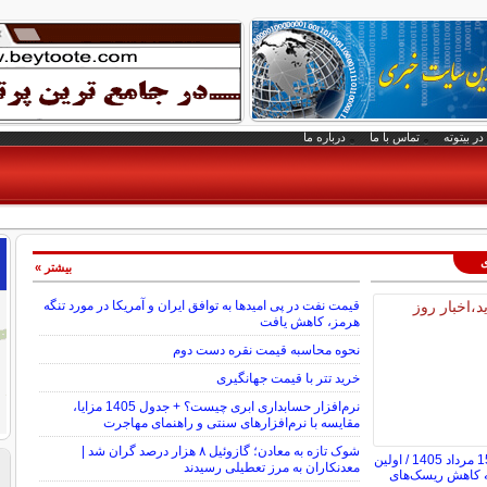
در بیتوته
تماس با ما
درباره ما
ی
بیشتر »
قیمت نفت در پی امیدها به توافق ایران و آمریکا در مورد تنگه
هرمز، کاهش یافت
نحوه محاسبه قیمت نقره دست دوم
خرید تتر با قیمت جهانگیری
نرم‌افزار حسابداری ابری چیست؟ + جدول 1405 مزایا،
مقایسه با نرم‌افزارهای سنتی و راهنمای مهاجرت
شوک تازه به معادن؛ گازوئیل ۸ هزار درصد گران شد |
قیمت خودرو امروز 15 مرداد 1405 / اولین
معدنکاران به مرز تعطیلی رسیدند
به کاهش ریسک‌های