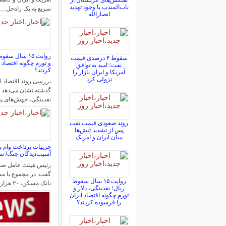
نفتکش‌های عربستان از
باب‌المندب با وجود تهدید
سریع به یک راه‌حل…
انصارالله
روایت ۱۵ سال 
سقوط ۴ درصدی قیمت
و تورم چگونه اقتصاد 
نفت؛ امید به توافق
کردند؟
آمریکا و ایران بازار را
نزولی کرد
گذشته نشان می‌دهد 
نقدینگی، جهش‌های پی
روند صعودی قیمت نفت
پس از تشدید تنش‌ها
میان ایران و آمریک
جزییات پرداخت وام 
آسیب‌دیدگان جنگ/ 
رئیس هیئت عامل ص
روایت ۱۵ سال سقوط
بانک مسکن، ۲۰ هزار میلیارد ریال…
ریال؛ نقدینگی، دلار و
تورم چگونه اقتصاد ایران
را فرسوده کردند؟