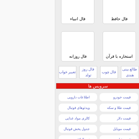
فال حافظ
فال انبیاء
استخاره با قرآن
فال روزانه
طالع بینی
فال روز
فال چوب
تعبیر خواب
هندی
تولد
سرویس ها
قیمت خودرو
اطلاعات دارویی
قیمت طلا و سکه
ویدئوهای فوتبال
قیمت دلار
کالری مواد غذایی
قیمت موبایل
جدول پخش فوتبال