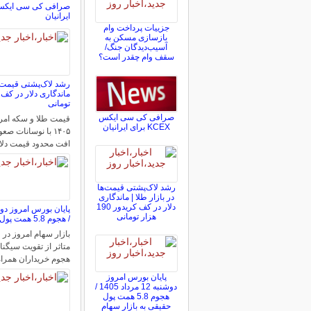
ایرانیان
جزییات پرداخت وام
بازسازی مسکن به
آسیب‌دیدگان جنگ/
سقف وام چقدر است؟
رشد لاک‌پشتی قیمت‌ها
تومانی
صرافی کی سی ایکس
KCEX برای ایرانیان
۱۴۰۵ با نوسانات 
افت محدود قیمت دلا
رشد لاک‌پشتی قیمت‌ها
در بازار طلا | ماندگاری
دلار در کف کریدور 190
هزار تومانی
/ هجوم 5.8 همت پول حقیقی به بازار سهام
بازار سهام امروز در 
متاثر از تقویت سیگنال
هجوم خریداران همرا
پایان بورس امروز
دوشنبه 12 مرداد 1405 /
هجوم 5.8 همت پول
حقیقی به بازار سهام