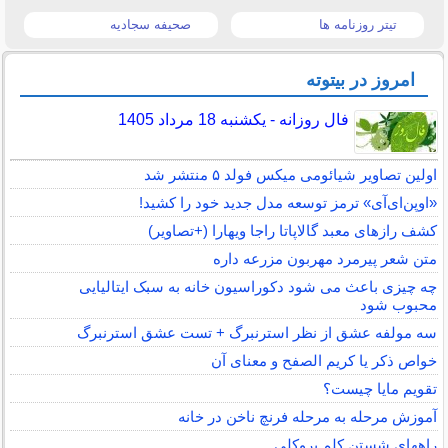
تیتر روزنامه ها
صحیفه سجادیه
امروز در بیتوته
فال روزانه - یکشنبه 18 مرداد 1405
اولین تصاویر شیائومی میکس فولد ۵ منتشر شد
«اوپن‌ای‌آی» ترمز توسعه مدل جدید خود را کشید!
کشف رازهای معبد گالاپاتا راجا ویهارا (+تصاویر)
متن شعر پیرمرد مهربون مزرعه داره
چه چیزی باعث می شود دکوراسیون خانه به سبک ایتالیایی
محبوب شود
سه مولفه عشق از نظر استرنبرگ + تست عشق استرنبرگ
خواص ذکر یا کریم الصفح و معنای آن
تقویم مایا چیست؟
آموزش مرحله به مرحله فرنچ ناخن در خانه
راههای شستن کلم بروکلی