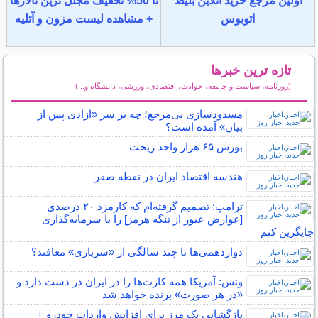
اولین مرجع خرید آنلاین بلیط
تا 50% تخفیف مجلل ترین تالارها
اتوبوس
+ مشاهده لیست مزون و آتلیه
تازه ترین خبرها
(روزنامه، سیاست و جامعه، حوادث، اقتصادی، ورزشی، دانشگاه و...)
سایر خبرهای داغ
مسدودسازی بی‌مرجع؛ چه بر سر «آزادی پس از
بیان» آمده است؟
بورس ۶۵ هزار واحد ریخت
هندسه اقتصاد ایران در نقطه صفر
ترامپ: تصمیم گرفته‌ام که کارمزد ۲۰ درصدی
[عوارض عبور از تنگه هرمز] را با سرمایه‌گذاری
جایگزین کنم
دوازدهمی‌ها تا چند سالگی از «سربازی» معافند؟
ونس: آمریکا همه کارت‌ها را در ایران در دست دارد و
«در هر صورت» برنده خواهد شد
بازگشایی یک مرز برای افزایش واردات خودرو +