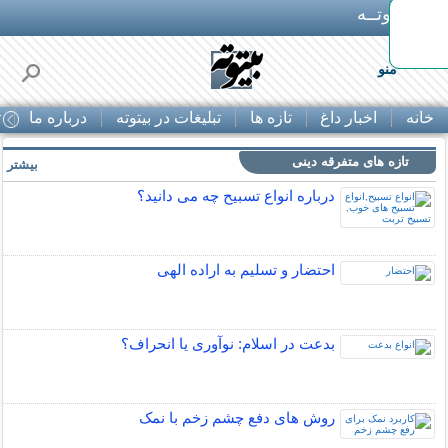
بـیتوتــه
د◀تا 50% تخفیف
منو
خانه
اخبار داغ
تازه ها
تبلیغات در بیتوته
درباره ما
ت
تازه های متفرقه دینی
بیشتر »
درباره انواع تسبیح چه می دانید؟
احتضار و تسلیم به اراده الهی
بدعت در اسلام: نوآوری یا انحراف؟
روش های دفع چشم زخم با نمک