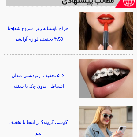
حراج تابستانه روژا شروع شد◀تا
50% تخفیف لوازم آرایشی
۵۰٪ تخفیف ارتودنسی دندان
اقساطی بدون چک یا سفته!
گوشی گرونه؟ از اینجا با تخغیف
بخر