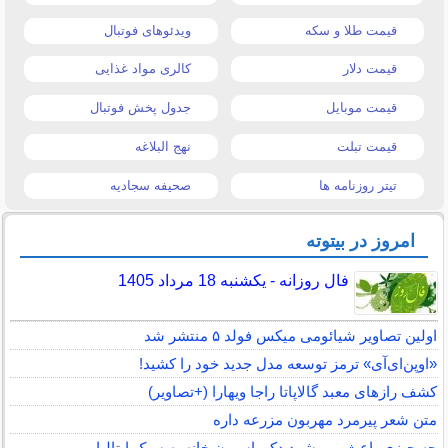
قیمت طلا و سکه
ویدئوهای فوتبال
قیمت دلار
کالری مواد غذایی
قیمت موبایل
جدول پخش فوتبال
قیمت تبلت
نهج البلاغه
تیتر روزنامه ها
صحیفه سجادیه
امروز در بیتوته
فال روزانه - یکشنبه 18 مرداد 1405
اولین تصاویر شیائومی میکس فولد ۵ منتشر شد
«اوپن‌ای‌آی» ترمز توسعه مدل جدید خود را کشید!
کشف رازهای معبد گالاپاتا راجا ویهارا (+تصاویر)
متن شعر پیرمرد مهربون مزرعه داره
چه چیزی باعث می شود دکوراسیون خانه به سبک ایتالیایی