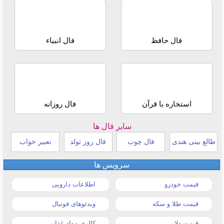
فال حافظ
فال انبیاء
استخاره با قرآن
فال روزانه
سایر فال ها
طالع بینی هندی
فال چوب
فال روز تولد
تعبیر خواب
سرویس ها
قیمت خودرو
اطلاعات دارویی
قیمت طلا و سکه
ویدئوهای فوتبال
قیمت دلار
کالری مواد غذایی