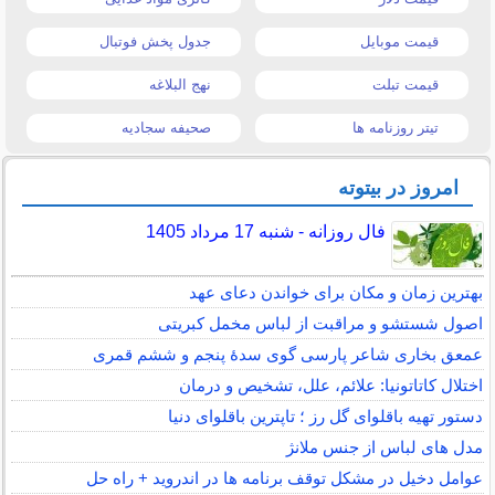
قیمت موبایل
جدول پخش فوتبال
قیمت تبلت
نهج البلاغه
تیتر روزنامه ها
صحیفه سجادیه
امروز در بیتوته
فال روزانه - شنبه 17 مرداد 1405
بهترین زمان و مکان برای خواندن دعای عهد
اصول شستشو و مراقبت از لباس مخمل کبریتی
عمعق بخاری شاعر پارسی گوی سدهٔ پنجم و ششم قمری
اختلال کاتاتونیا: علائم، علل، تشخیص و درمان
دستور تهیه باقلوای گل رز ؛ تاپترین باقلوای دنیا
مدل های لباس از جنس ملانژ
عوامل دخیل در مشکل توقف برنامه ها در اندروید + راه حل