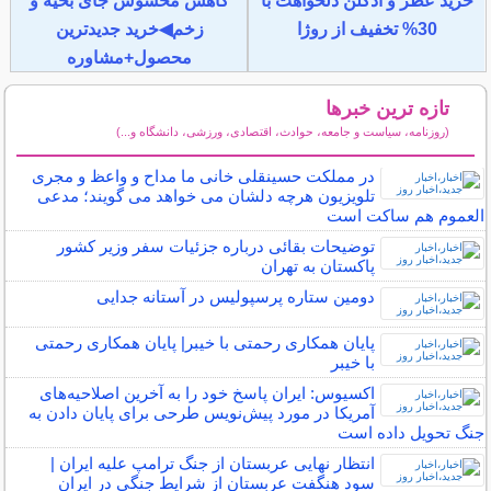
خرید عطر و ادکلن دلخواهت با
کاهش محسوس جای بخیه و
30% تخفیف از روژا
زخم◀خرید جدیدترین
محصول+مشاوره
تازه ترین خبرها
(روزنامه، سیاست و جامعه، حوادث، اقتصادی، ورزشی، دانشگاه و...)
سایر خبرهای داغ
در مملکت حسینقلی خانی ما مداح و واعظ و مجری
تلویزیون هرچه دلشان می خواهد می گویند؛ مدعی
العموم هم ساکت است
توضیحات بقائی درباره جزئیات سفر وزیر کشور
پاکستان به تهران
دومین ستاره پرسپولیس در آستانه جدایی
پایان همکاری رحمتی با خیبر| پایان همکاری رحمتی
با خیبر
اکسیوس: ایران پاسخ خود را به آخرین اصلاحیه‌های
آمریکا در مورد پیش‌نویس طرحی برای پایان دادن به
جنگ تحویل داده است
انتظار نهایی عربستان از جنگ ترامپ علیه ایران |
سود هنگفت عربستان از شرایط جنگی در ایران