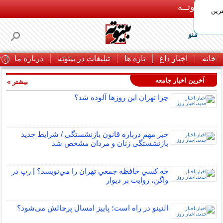
بـیتوتــه
رین
منو
خانه
اخبار داغ
تازه ها
تبلیغات در بیتوته
درباره ما
ت
آخرین اخبار جامعه
بیشتر »
چرا تهران این روزها آلوده شد؟
خبر مهم درباره قانون بازنشستگی / شرایط جدید
بازنشستگی زنان و مردان مشخص شد
چه كسي حافظه جمعي تهران را مي‌نويسد؟ | رپ در
واگن، روايت بر ديوار
النینو در راه است؛ پاییز امسال پرچالش می‌شود؟