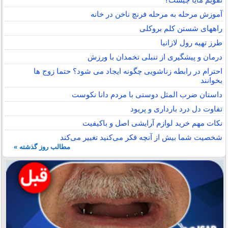
آموزش مرحله به مرحله فرنچ ناخن در خانه
راههای شستن کلم بروکلی
طرز تهیه رول لازانیا
درمان و پیشگیری از تنبلی تخمدان با ورزش
احترام در رابطه زناشویی چگونه ایجاد می شود؟ حتما زوج ها
بخوانند
داستان ضرب المثل دوستی با مردم دانا نكوست
تفاوت دل درد بارداری و پریود
نکات مهم خرید لوازم آرایشی اصل و باکیفیت
شخصیت شما بیش از آنچه فکر می‌کنید تغییر می‌کند
مطالب روز گذشته »