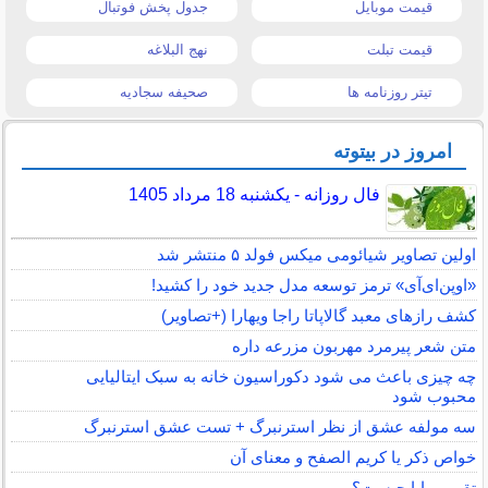
قیمت موبایل
جدول پخش فوتبال
قیمت تبلت
نهج البلاغه
تیتر روزنامه ها
صحیفه سجادیه
امروز در بیتوته
فال روزانه - یکشنبه 18 مرداد 1405
اولین تصاویر شیائومی میکس فولد ۵ منتشر شد
«اوپن‌ای‌آی» ترمز توسعه مدل جدید خود را کشید!
کشف رازهای معبد گالاپاتا راجا ویهارا (+تصاویر)
متن شعر پیرمرد مهربون مزرعه داره
چه چیزی باعث می شود دکوراسیون خانه به سبک ایتالیایی
محبوب شود
سه مولفه عشق از نظر استرنبرگ + تست عشق استرنبرگ
خواص ذکر یا کریم الصفح و معنای آن
تقویم مایا چیست؟