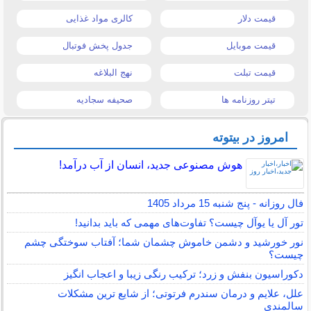
قیمت دلار
کالری مواد غذایی
قیمت موبایل
جدول پخش فوتبال
قیمت تبلت
نهج البلاغه
تیتر روزنامه ها
صحیفه سجادیه
امروز در بیتوته
هوش مصنوعی جدید، انسان از آب درآمد!
فال روزانه - پنج شنبه 15 مرداد 1405
تور آل یا یوآل چیست؟ تفاوت‌های مهمی که باید بدانید!
نور خورشید و دشمن خاموش چشمان شما؛ آفتاب سوختگی چشم
چیست؟
دکوراسیون بنفش و زرد؛ ترکیب رنگی زیبا و اعجاب انگیز
علل، علایم و درمان سندرم فرتوتی؛ از شایع ترین مشکلات
سالمندی