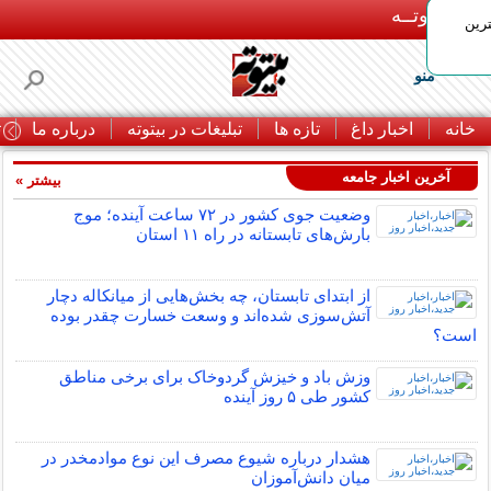
بـیتوتــه
رین
منو
خانه
اخبار داغ
تازه ها
تبلیغات در بیتوته
درباره ما
ت
آخرین اخبار جامعه
بیشتر »
وضعیت جوی کشور در ۷۲ ساعت آینده؛ موج
بارش‌های تابستانه در راه ۱۱ استان
از ابتدای تابستان، چه بخش‌هایی از میانکاله دچار
آتش‌سوزی شده‌اند و وسعت خسارت چقدر بوده
است؟
وزش باد و خیزش گردوخاک برای برخی مناطق
کشور طی ۵ روز آینده
هشدار درباره شیوع مصرف این نوع موادمخدر در
میان دانش‌آموزان