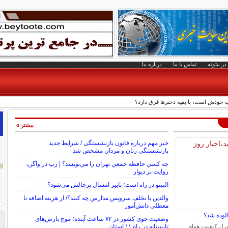
در بیتوته
تماس با ما
درباره ما
خودش است، با بقیه دخترها فرق دارد؟
بیشتر »
خبر مهم درباره قانون بازنشستگی / شرایط جدید
بازنشستگی زنان و مردان مشخص شد
چه كسي حافظه جمعي تهران را مي‌نويسد؟ | رپ در واگن،
روايت بر ديوار
النینو در راه است؛ پاییز امسال پرچالش می‌شود؟
والدین با تخلف سرویس مدارس چه کنند؟/ از هزینه اضافه تا
معطلی دانش‌آموز
آلوده شد؟
وضعیت جوی کشور در ۷۲ ساعت آینده؛ موج بارش‌های
رل کیفیت هوای
تابستانه در راه ۱۱ استان