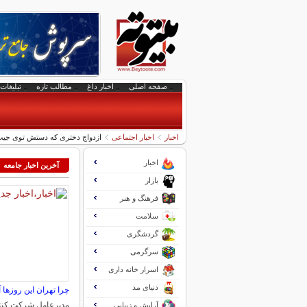
صفحه اصلی
اخبار داغ
مطالب تازه
تبلیغات 
اخبار
اخبار اجتماعی
ازدواج دختری که دستش توی جیب 
اخبار
آخرین اخبار جامعه
بازار
فرهنگ و هنر
سلامت
گردشگری
سرگرمی
اسرار خانه داری
دنیای مد
چرا تهران این روزها 
مدیرعامل شرکت کنت
آرایش و زیبایی