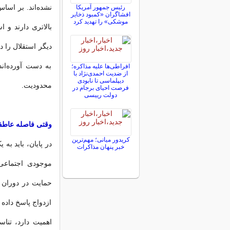
نشده‌اند. بر اساس
رئیس جمهور آمریکا
افشاگران «کمبود ذخایر
موشکی» را تهدید کرد
بالاتری دارند و 
دیگر استقلال را
به دست آورده‌ان
افراطی‌ها علیه مذاکره؛
از ضدیت احمدی‌نژاد با
دیپلماسی تا نابودی
محدودیت.
فرصت احیای برجام در
دولت رییسی
وقتی فاصله عاطفی
کریدور میانی؛ مهم‌ترین
در پایان، باید ب
خبر پنهان مذاکرات
موجودی اجتماعی
حمایت در دوران س
ازدواج پاسخ داده 
اهمیت دارد، تنا