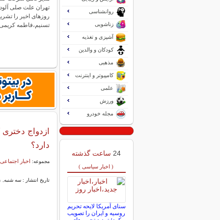
تهران علت صلی آلود
روانشناسی
روزهای اخیر را تشری
زناشویی
تسنیم،فاطمه کریمی
آشپزی و تغذیه
کودکان و والدین
مذهبی
کامپیوتر و اینترنت
علمی
ورزش
مجله خودرو
ازدواج دختری 
دارد؟
24
ساعت گذشته
اخبار اجتماعی
مجموعه:
( اخبار سیاسی )
تاریخ انتشار : سه شنبه, ۲۱ بهمن ۱۴۰۴ ۱۱:۴۷
سنای آمریکا لایحه تحریم
روسیه و ایران را تصویب