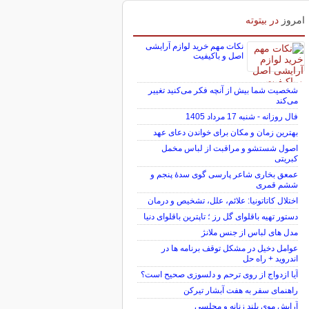
امروز
در بیتوته
نکات مهم خرید لوازم آرایشی
اصل و باکیفیت
شخصیت شما بیش از آنچه فکر می‌کنید تغییر
می‌کند
فال روزانه - شنبه 17 مرداد 1405
بهترین زمان و مکان برای خواندن دعای عهد
اصول شستشو و مراقبت از لباس مخمل
کبریتی
عمعق بخاری شاعر پارسی گوی سدهٔ پنجم و
ششم قمری
اختلال کاتاتونیا: علائم، علل، تشخیص و درمان
دستور تهیه باقلوای گل رز ؛ تاپترین باقلوای دنیا
مدل های لباس از جنس ملانژ
عوامل دخیل در مشکل توقف برنامه ها در
اندروید + راه حل
آیا ازدواج از روی ترحم و دلسوزی صحیح است؟
راهنمای سفر به هفت آبشار تیرکن
آرایش موی بلند زنانه و مجلسی