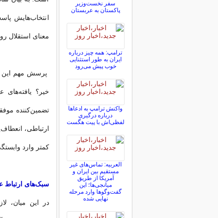
سفر نخست‌وزیر
پاکستان به عربستان
انتخاب‌هایش پاس
معنای استقلال ر
ترامپ: همه چیز درباره
ایران به طور استثنایی
خوب پیش می‌رود
پرسش مهم این اس
خیر؟ یافته‌های ع
واکنش ترامپ به ادعاها
تضمین‌کننده موفق
درباره درگیری
لفظی‌اش با پیت هگست
ارتباطی، انعطاف‌پ
کمتر وارد وابستگی
العربیه: تماس‌های غیر
مستقیم بین ایران و
آمریکا از طریق
سبک‌های ارتباط 
میانجی‌ها؛ این
گفت‌و‌گو‌ها وارد مرحله
نهایی شده
در این میان، لا