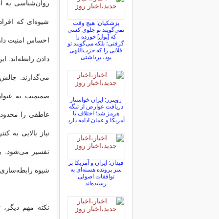
روان‌شناسی به آن
شیوه‌ای که افرا
پزشکیان: هیچ وقت
نمی‌گویند تو جلوی کسی
که [پول] خورده را
احساس امنیت دارن
گرفتی؛ بلکه می‌گویند تو
فلانی را که حزب‌اللهی
بود، برداشتی
دادن رابطه‌اند. ا
می‌گذارند. چالش‌
صمیمیت به عنوان
رویترز: ایران خواستار
دریافت عوارض از تنگه
هرمز شد؛ اختلاف با
عاطفی را محدودکن
آمریکا و عمان ادامه دارد
نیاز بالایی به کن
تفسیر می‌شود. بنا
فیدان: ایران و آمریکا بر
سر پرونده هسته‌ای به
شیوه رابطه‌سازی 
توافقات اصولی
رسیده‌اند
نکته مهم دیگر، 