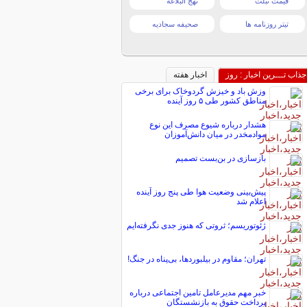
قیمت تبلت
نهج البلاغه
تیتر روزنامه ها
صحیفه سجادیه
جذاب تـــرین اخبار : روز
اخبار هفته
وزش باد و خیزش گردوخاک برای برخی
مناطق کشور طی ۵ روز آینده
هشدار درباره شیوع مصرف این نوع
موادمخدر در میان دانش‌آموزان
بازسازی در بن‌بست تصمیم
پیش‌بینی وضعیت هوا طی پنج روز آینده
اعلام شد
ژئوتوریسم؛ ثروتی که هنوز جدی نگرفته‌ایم
تهران؛ مقاوم در بیلبوردها، بی‌پناه در جنگ!
خبر مهم مدیرعامل تامین اجتماعی درباره
پرداخت حقوق به بازنشستگان