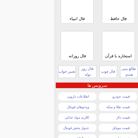
فال حافظ
فال انبیاء
استخاره با قرآن
فال روزانه
طالع بینی
فال روز
فال چوب
تعبیر خواب
هندی
تولد
سرویس ها
قیمت خودرو
اطلاعات دارویی
قیمت طلا و سکه
ویدئوهای فوتبال
قیمت دلار
کالری مواد غذایی
قیمت موبایل
جدول پخش فوتبال