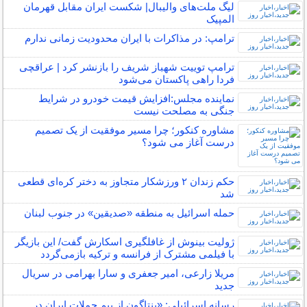
لیگ ملت‌های والیبال| شکست ایران مقابل قهرمان
المپیک
ترامپ: در مذاکرات با ایران محدودیت زمانی ندارم
ترامپ توییت شهباز شریف را بازنشر کرد | عراقچی
فردا راهی پاکستان می‌شود
نماینده مجلس:افزایش قیمت خودرو در شرایط
جنگی به مصلحت نیست
مشاوره کنکور؛ چرا مسیر موفقیت از یک تصمیم
درست آغاز می شود؟
حکم زندان ۲ ورزشکار متجاوز به دختر کره‌ای قطعی
شد
حمله اسرائیل به منطقه «صدیقین» در جنوب لبنان
ژولیت بینوش از غافلگیری اسکارش گفت/ این بازیگر
با فیلمی مشترک از فرانسه و ترکیه بازمی‌گردد
مریلا زارعی، امیر جعفری و سارا بهرامی در سریال
جدید
رسانه اسرائیلی: «پنتاگون از بیم حملات ایران در