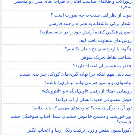
زیورآلات و طلاهای مناسب آقایان با طراحی‌های مدرن و منحصر
به فرد
نبوت از نظر اهل سنت به چه صورت است ؟
اشعار ترکی عاشقانه به همراه ترجمه فارسی
اسپری فیکس کننده آرایش خود را در خانه بسازید!
روش های متفاوت بافت لیف
چگونه با ارتودنسی نخ دندان بکشیم؟
شناخت نقاط تحریک شوهر
چقدر به همسرتان اعتماد دارید؟
چند دلیل مهم اینکه چرا بهانه گیری‌های کودک، چیز بدی نیست
لباس‎های نو و تمیز هم می‌توانند بیماری‌زا باشند!
رونمایی «متا» از رقیب «اوپن‌ای‌آی» و «آنتروپیک»
هوش مصنوعی جدید، انسان از آب درآمد!
تور آل یا یوآل چیست؟ تفاوت‌های مهمی که باید بدانید!
نور خورشید و دشمن خاموش چشمان شما؛ آفتاب سوختگی چشم
چیست؟
دکوراسیون بنفش و زرد؛ ترکیب رنگی زیبا و اعجاب انگیز