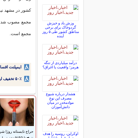
کشور در مشهد نیز ا
مجمع مصوب شد، اص
وزش باد و خیزش
گردوخاک برای برخی
مناطق کشور طی ۵ روز
مجمع است.
آینده
درآمد میلیاردی از تنگه
ایمپلنت اقسا
هرمز؛ واقعیت یا اغراق؟
۵۰٪ تخفیف ارتودنسی دندان اقساطی بدون نیاز به چک یا سفته!
هشدار درباره شیوع
مصرف این نوع
موادمخدر در میان
دانش‌آموزان
حراج تابستانه روژا شر
اوکراین، روسیه را هدف