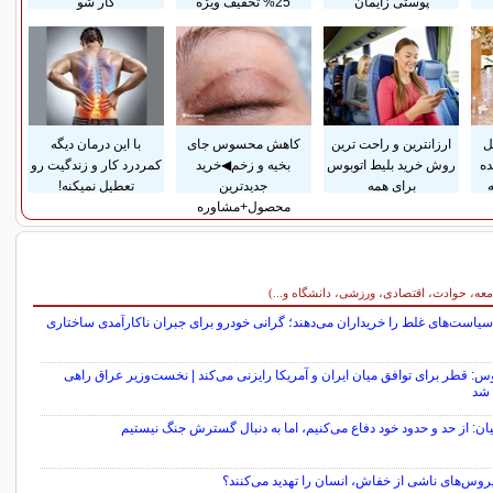
پوستی زایمان
25% تخفیف ویژه
کار شو
ل
ارزانترین و راحت ترین
کاهش محسوس جای
با این درمان دیگه
ده
روش خرید بلیط اتوبوس
بخیه و زخم◀خرید
کمردرد کار و زندگیت رو
برای همه
جدیدترین
تعطیل نمیکنه!
محصول+مشاوره
معه، حوادث، اقتصادی، ورزشی، دانشگاه و...)
سیاست‌های غلط را خریداران می‌دهند؛ گرانی خودرو برای جبران ناکارآمدی ساختاری
: قطر برای توافق میان ایران و آمریکا رایزنی می‌کند | نخست‌وزیر عراق راهی
 شد
ن: از حد و حدود خود دفاع می‌کنیم، اما به دنبال گسترش جنگ نیستیم
روس‌های ناشی از خفاش، انسان را تهدید می‌کنند؟