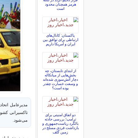
قرار دادیم/ تردد در تنگه
هرمز همچنان محدود
است
پاکستان: کانال‌های
ارتباطی برای توافق بین
ایران و آمریکا داریم
از ابتدای تابستان، چه
بخش‌هایی از میانکاله
دچار آتش‌سوزی شده‌اند
و وسعت خسارت چقدر
بوده است؟
تاکسیرانی کشور
دو اتفاق امنیتی برای
ترامپ؛ بررسی حادثه
می‌شود.
بالگرد ریاست‌جمهوری و
بازداشت فردی مسلح در
زمین گلف