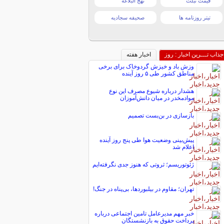
قیمت تبلت
نهج البلاغه
تیتر روزنامه ها
صحیفه سجادیه
جذاب تـــرین اخبار : روز
اخبار هفته
وزش باد و خیزش گردوخاک برای برخی
مناطق کشور طی ۵ روز آینده
هشدار درباره شیوع مصرف این نوع
موادمخدر در میان دانش‌آموزان
بازسازی در بن‌بست تصمیم
پیش‌بینی وضعیت هوا طی پنج روز آینده
اعلام شد
ژئوتوریسم؛ ثروتی که هنوز جدی نگرفته‌ایم
تهران؛ مقاوم در بیلبوردها، بی‌پناه در جنگ!
خبر مهم مدیرعامل تامین اجتماعی درباره
پرداخت حقوق به بازنشستگان