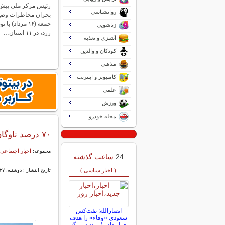
رئیس مرکز ملی پیش‌
روانشناسی
بحران مخاطرات وضع 
جمعه (۱۶ مرداد)
زناشویی
زرد، در ۱۱ استان…
آشپزی و تغذیه
کودکان و والدین
مذهبی
کامپیوتر و اینترنت
علمی
ورزش
مجله خودرو
۷۰ درصد ناوگان تاکسیرانی ایران فرسوده است
اخبار اجتماعی
مجموعه:
24
ساعت گذشته
( اخبار سیاسی )
تاریخ انتشار : دوشنبه, ۲۷ بهمن ۱۴۰۴ ۱۹:۵۹
انصارالله: نفت‌کش
سعودی «وفاء» را هدف