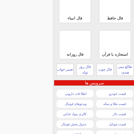
فال حافظ
فال انبیاء
استخاره با قرآن
فال روزانه
طالع بینی
فال روز
فال چوب
تعبیر خواب
هندی
تولد
سرویس ها
قیمت خودرو
اطلاعات دارویی
قیمت طلا و سکه
ویدئوهای فوتبال
قیمت دلار
کالری مواد غذایی
قیمت موبایل
جدول پخش فوتبال