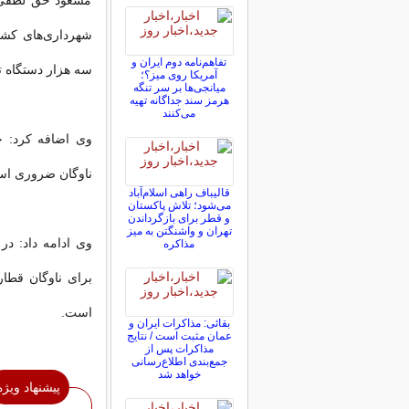
مسعود حق لطفی ر
شهرداری‌های کشور
تفاهم‌نامه دوم ایران و
سه هزار دستگاه 
آمریکا روی میز؟؛
میانجی‌ها بر سر تنگه
هرمز سند جداگانه تهیه
می‌کنند
وی اضافه کرد: 
ناوگان ضروری ا
قالیباف راهی اسلام‌آباد
می‌شود؛ تلاش پاکستان
و قطر برای بازگرداندن
تهران و واشنگتن به میز
مذاکره
است.
بقائی: مذاکرات ایران و
عمان مثبت است / نتایج
مذاکرات پس از
جمع‌بندی اطلاع‌رسانی
خواهد شد
پیشنهاد ویژه