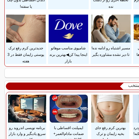
وازم
لحظه آخری رو از دست
دندان اقساطی بدون چک
نده
یا سفته!
مسیر اشتباه رو ادامه نده!
شامپوی مناسب موهاتو
جدیدترین کرم رفع ترک
ا
تا دیر نشده مشاوره بگیر
اینجا پیدا کن◀بهترین برند
پوستی زایمان فقط در 3
بازار
هفته
منتخب
درد
بهترین کرم رفع جای
ایمپلنت اقساطی با
برنامه نویسی اندروید رو
نه!
بخیه زایمان و ترک
ضمانت مادام‌العمر+
سریع یادبگیر و وارد بازار