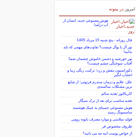
امروز
در بیتوته
هوش مصنوعی جدید، انسان از
آب درآمد!
فال روزانه - پنج شنبه 15 مرداد 1405
تور آل یا یوآل چیست؟ تفاوت‌های مهمی که باید
بدانید!
نور خورشید و دشمن خاموش چشمان شما؛
آفتاب سوختگی چشم چیست؟
دکوراسیون بنفش و زرد؛ ترکیب رنگی زیبا و
اعجاب انگیز
علل، علایم و درمان سندرم فرتوتی؛ از شایع
ترین مشکلات سالمندی
کاریکاتور تغذیه سالم
تغذیه مناسب برای بعد از ترک سیگار
هوش مصنوعی جمینای به عینک هوشمند
سامسونگ رسید
فواید سلامتی و موارد مصرف بابونه رومی
ظروف مخصوص فر
از خواص پوست انبه چه می دانید؟