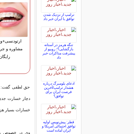
ترامپ از نزدیک شدن
توافق با ایران خبر داد
ارتودنسی+وی
تنگه هرمز در آستانه
مشاوره و جر
بازگشایی؟؛ روبیو از
پیشرفت مذاکرات خبر
رایگان
داد
ادعای بلومبرگ درباره
حق لطفی گفت: در
هشدار ترامپ/آخرین
فرصت ایران برای
توافق؟
خسارات بسیار هزی
قطر: پیش‌نویس اولیه
توافق احتمالی آمریکا و
ایران آماده است
وی در خصوص مصو