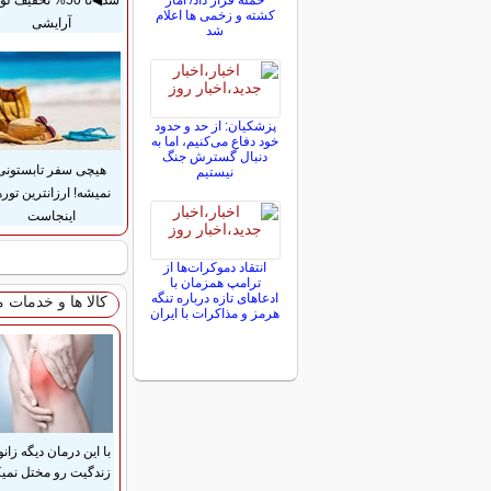
حمله قرار داد/ آمار
شد◀تا 50% تخفیف ل
کشته و زخمی ها اعلام
آرایشی
شد
پزشکیان: از حد و حدود
خود دفاع می‌کنیم، اما به
دنبال گسترش جنگ
هیچی سفر تابستونی
نیستیم
نمیشه! ارزانترین توره
اینجاست
انتقاد دموکرات‌ها از
ترامپ همزمان با
ادعاهای تازه درباره تنگه
کالا ها و خدمات 
هرمز و مذاکرات با ایران
با این درمان دیگه زانو
زندگیت رو مختل نمیک