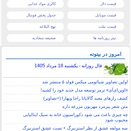
قیمت دلار
کالری مواد غذایی
قیمت موبایل
جدول پخش فوتبال
قیمت تبلت
نهج البلاغه
تیتر روزنامه ها
صحیفه سجادیه
امروز در بیتوته
فال روزانه - یکشنبه 18 مرداد 1405
اولین تصاویر شیائومی میکس فولد ۵ منتشر شد
«اوپن‌ای‌آی» ترمز توسعه مدل جدید خود را کشید!
کشف رازهای معبد گالاپاتا راجا ویهارا (+تصاویر)
متن شعر پیرمرد مهربون مزرعه داره
چه چیزی باعث می شود دکوراسیون خانه به سبک ایتالیایی
محبوب شود
سه مولفه عشق از نظر استرنبرگ + تست عشق استرنبرگ