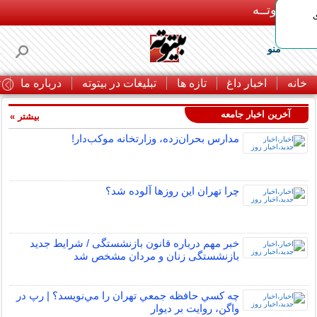
بـیتوتــه
منو
خانه
اخبار داغ
تازه ها
تبلیغات در بیتوته
درباره ما
ت
آخرین اخبار جامعه
بیشتر »
مدارس بحران‌زده، وزارتخانه موکب‌دار!
چرا تهران این روزها آلوده شد؟
خبر مهم درباره قانون بازنشستگی / شرایط جدید
بازنشستگی زنان و مردان مشخص شد
چه كسي حافظه جمعي تهران را مي‌نويسد؟ | رپ در
واگن، روايت بر ديوار