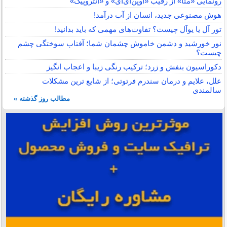
رونمایی «متا» از رقیب «اوپن‌ای‌آی» و «آنتروپیک»
هوش مصنوعی جدید، انسان از آب درآمد!
تور آل یا یوآل چیست؟ تفاوت‌های مهمی که باید بدانید!
نور خورشید و دشمن خاموش چشمان شما؛ آفتاب سوختگی چشم
چیست؟
دکوراسیون بنفش و زرد؛ ترکیب رنگی زیبا و اعجاب انگیز
علل، علایم و درمان سندرم فرتوتی؛ از شایع ترین مشکلات
سالمندی
مطالب روز گذشته »