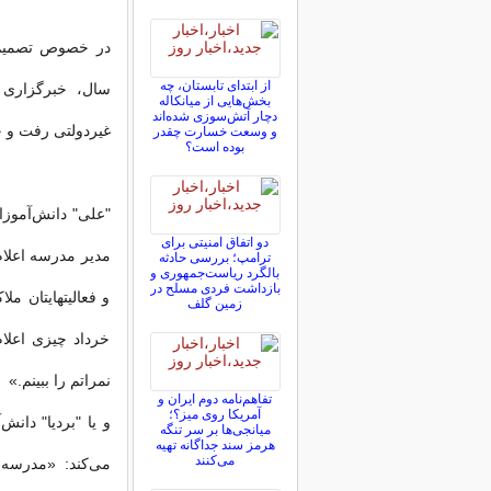
در خصوص تصمیم م
از ابتدای تابستان، چه
سال، خبرگزاری ا
بخش‌هایی از میانکاله
دچار آتش‌سوزی شده‌اند
غیردولتی رفت و 
و وسعت خسارت چقدر
بوده است؟
دو اتفاق امنیتی برای
مدیر مدرسه اعلام
ترامپ؛ بررسی حادثه
بالگرد ریاست‌جمهوری و
بازداشت فردی مسلح در
و فعالیتهایتان مل
زمین گلف
خرداد چیزی اعلام
نمراتم را ببینم.»
تفاهم‌نامه دوم ایران و
آمریکا روی میز؟؛
میانجی‌ها بر سر تنگه
هرمز سند جداگانه تهیه
می‌کنند
می‌کند: «مدرسه 