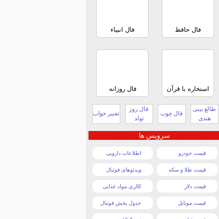
فال حافظ
فال انبیاء
استخاره با قرآن
فال روزانه
طالع بینی
فال روز
فال چوب
تعبیر خواب
هندی
تولد
سرویس ها
قیمت خودرو
اطلاعات دارویی
قیمت طلا و سکه
ویدئوهای فوتبال
قیمت دلار
کالری مواد غذایی
قیمت موبایل
جدول پخش فوتبال