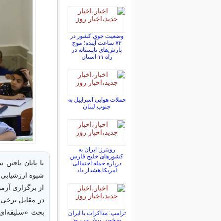
وضعیت جوی کشور در
۷۲ ساعت آینده؛ موج
بارش‌های تابستانه در
راه ۱۱ استان
حملات هوایی اسراییل به
جنوب لبنان
رویترز: ایران به
کشورهای خلیج فارس
با پایان یافتن
درباره حمله احتمالی
آمریکا هشدار داد
شیوه ارزشیابی 
از برگزاری آزمو
بحث «سلیقه‌ای 
ترامپ: مذاکرات با ایران
به خوبی پیش می‌رود