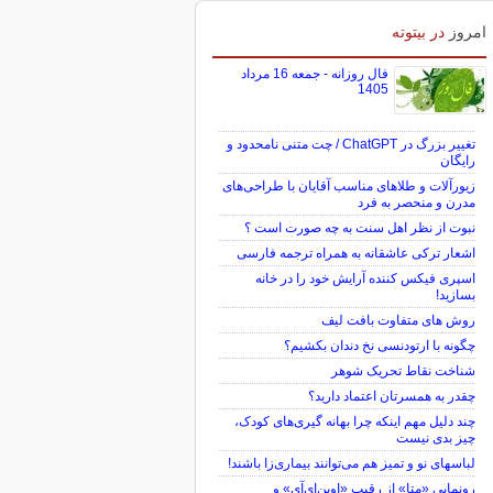
امروز
در بیتوته
فال روزانه - جمعه 16 مرداد
1405
تغییر بزرگ در ChatGPT / چت متنی نامحدود و
رایگان
زیورآلات و طلاهای مناسب آقایان با طراحی‌های
مدرن و منحصر به فرد
نبوت از نظر اهل سنت به چه صورت است ؟
اشعار ترکی عاشقانه به همراه ترجمه فارسی
اسپری فیکس کننده آرایش خود را در خانه
بسازید!
روش های متفاوت بافت لیف
چگونه با ارتودنسی نخ دندان بکشیم؟
شناخت نقاط تحریک شوهر
چقدر به همسرتان اعتماد دارید؟
چند دلیل مهم اینکه چرا بهانه گیری‌های کودک،
چیز بدی نیست
لباس‎های نو و تمیز هم می‌توانند بیماری‌زا باشند!
رونمایی «متا» از رقیب «اوپن‌ای‌آی» و