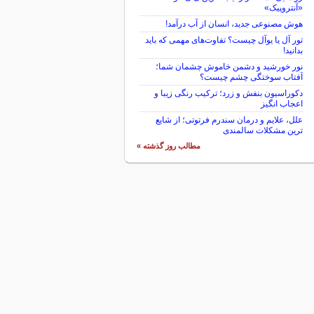
«آنتروپیک»
هوش مصنوعی جدید، انسان از آب درآمد!
تور آل یا یوآل چیست؟ تفاوت‌های مهمی که باید
بدانید!
نور خورشید و دشمن خاموش چشمان شما؛
آفتاب سوختگی چشم چیست؟
دکوراسیون بنفش و زرد؛ ترکیب رنگی زیبا و
اعجاب انگیز
علل، علایم و درمان سندرم فرتوتی؛ از شایع
ترین مشکلات سالمندی
مطالب روز گذشته »