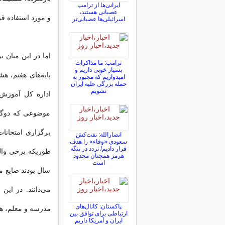
ایرانی‌ها از ترامپ
عصبانی هستند،
و مورد استفاده قر
اسرائیلی‌ها عصبانی‌تر
اما در این میان 
ترامپ: ما مذاکرات
بسیار خوبی داریم و
پایه‌های هفتم، ه
امیدواریم که مجبور به
حمله بزرگی علیه ایران
نشویم
اداره کل آموزش 
موضوعی که دوگا
برگزاری امتحانات
انصارالله: نفت‌کش
سعودی «وفاء» را هدف
قرار دادیم/ تردد در تنگه
طوریکه برخی والد
هرمز همچنان محدود
است
سال بودند ضایع 
می‌دانند. در این
پاکستان: کانال‌های
مدرسه و معلم، هر
ارتباطی برای توافق بین
ایران و آمریکا داریم