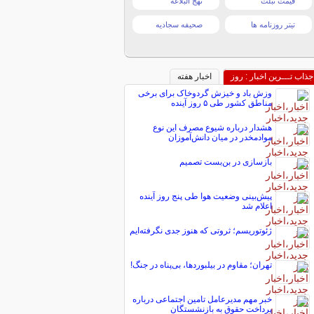
قیمت تبلت
نهج البلاغه
تیتر روزنامه ها
صحیفه سجادیه
جذاب تـــرین اخبار : روز
اخبار هفته
وزش باد و خیزش گردوخاک برای برخی
مناطق کشور طی ۵ روز آینده
هشدار درباره شیوع مصرف این نوع
موادمخدر در میان دانش‌آموزان
بازسازی در بن‌بست تصمیم
پیش‌بینی وضعیت هوا طی پنج روز آینده
اعلام شد
ژئوتوریسم؛ ثروتی که هنوز جدی نگرفته‌ایم
تهران؛ مقاوم در بیلبوردها، بی‌پناه در جنگ!
خبر مهم مدیرعامل تامین اجتماعی درباره
پرداخت حقوق به بازنشستگان