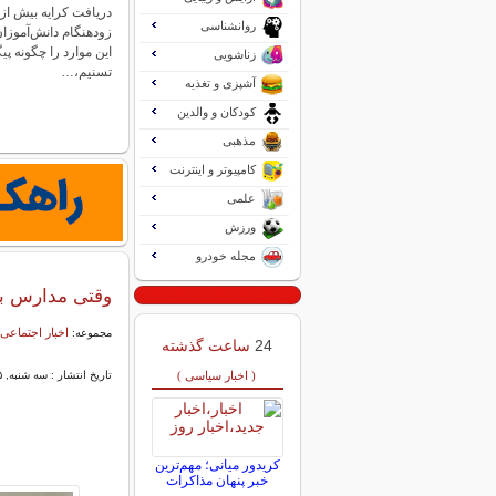
دریافت کرایه بیش از
روانشناسی
زودهنگام دانش‌آموزا
این موارد را چگونه پ
زناشویی
تسنیم،…
آشپزی و تغذیه
کودکان و والدین
مذهبی
کامپیوتر و اینترنت
علمی
ورزش
مجله خودرو
وقتی مدارس بر
اخبار اجتماعی
مجموعه:
24
ساعت گذشته
( اخبار سیاسی )
تاریخ انتشار : سه شنبه, ۰۵ خرداد ۱۴۰۵ ۱۹:۳۹
کریدور میانی؛ مهم‌ترین
خبر پنهان مذاکرات