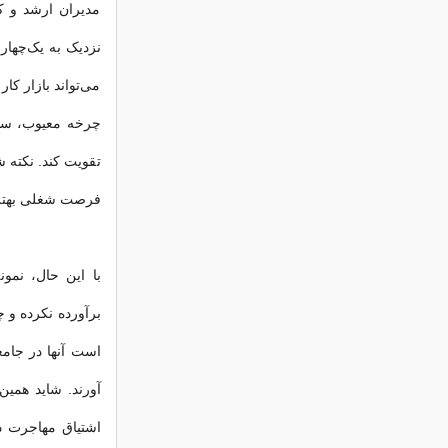
مدیران ارشد و کا
نزدیک به یک‌چهار
می‌تواند بازار ک
چرخه معیوب، سایر
تقویت کند. نکته شا
فرصت شغلی بهتر 
با‌ این‌ حال، نم
برآورده نکرده ‌و
است ‌آنها در جام
آورند. شاید همی
اشتیاق مهاجرت د