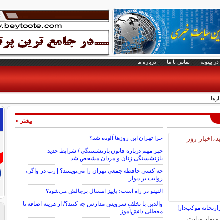
در بیتوته
تماس با ما
درباره ما
ارها
بیشتر »
چرا تهران این روزها آلوده شد؟
خبر مهم درباره قانون بازنشستگی / شرایط جدید
بازنشستگی زنان و مردان مشخص شد
چه كسي حافظه جمعي تهران را مي‌نويسد؟ | رپ در واگن،
روايت بر ديوار
النینو در راه است؛ پاییز امسال پرچالش می‌شود؟
والدین با تخلف سرویس مدارس چه کنند؟/ از هزینه اضافه تا
رتخانه موکب‌دار!
معطلی دانش‌آموز
و نماز وزارت