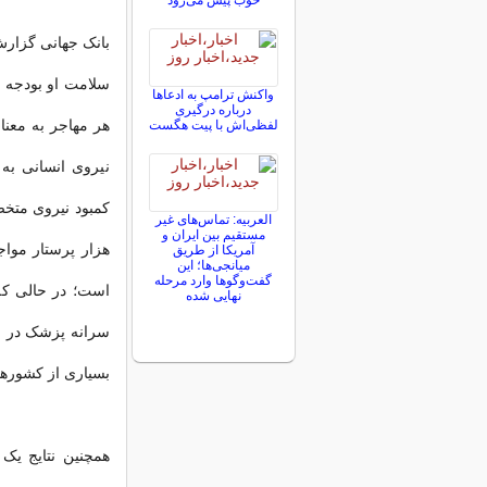
خوب پیش می‌رود
سلامت او‌ بودجه 
واکنش ترامپ به ادعاها
درباره درگیری
لفظی‌اش با پیت هگست
نیروی انسانی به
کمبود نیروی متخ
العربیه: تماس‌های غیر
مستقیم بین ایران و
آمریکا از طریق
میانجی‌ها؛ این
گفت‌و‌گو‌ها وارد مرحله
نهایی شده
بسیاری از کشورها و بین ۳۰ تا ۵۰ پزشک در کشو