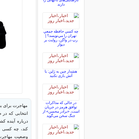
نارضایتی‌های ناگهانی را
دارند
چه كسي حافظه جمعي
تهران را مي‌نويسد؟ |
رپ در واگن، روايت بر
ديوار
هشدار چین به ژاپن: با
آتش بازی نکنید
در حالی که مذاکرات
مهاجرت برای بسی
توافق هرمز در جریان
است، «برادر محسن» از
انتخابی که در 
جنگ سخن می‌گوید
درباره آینده ک
کند، چه کسی ق
وضعیت مهاجرت ا