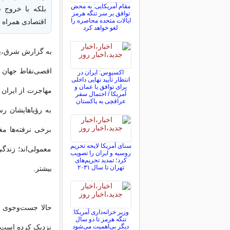
مقام آمریکایی: به محض
بلکه با خروج 
توافق بر سر تنگه هرمز
ایالات متحده محاصره را
اقتصادی همراه
لغو خواهد کرد
به گزارش شرق،یاس
اقصی‌نقاط جهان ب
اکسیوس: ایران در
انتظار تأیید نهایی داخلی
برای توافق با عمان و
مهاجرت از ایران ان
آمریکا / احتمال سفر
عراقچی به پاکستان
به رؤیا‌هایشان رس
برخی نرفته‌ها م
سنای آمریکا لایحه تحریم
معمولی‌اند؛ زندگی
روسیه و ایران را تصویب
کرد؛ تمدید تحریم‌های
تهران تا سال ۲۰۳۱
بیشتر‌.
حالا جست‌وجوی ه
وزیر خزانه‌داری آمریکا:
تنگه هرمز تا دو سال
نزدیک کرده است. 
دیگر بی‌اهمیت می‌شود