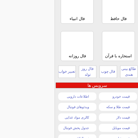
فال حافظ
فال انبیاء
استخاره با قرآن
فال روزانه
طالع بینی
فال روز
فال چوب
تعبیر خواب
هندی
تولد
سرویس ها
قیمت خودرو
اطلاعات دارویی
قیمت طلا و سکه
ویدئوهای فوتبال
قیمت دلار
کالری مواد غذایی
قیمت موبایل
جدول پخش فوتبال