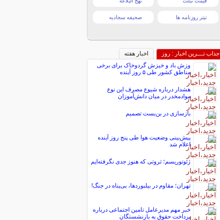
قیمت تبلت
نهج البلاغه
تیتر روزنامه ها
صحیفه سجادیه
جذاب تـــرین اخبار : روز
اخبار هفته
وزش باد و خیزش گردوخاک برای برخی
مناطق کشور طی ۵ روز آینده
هشدار درباره شیوع مصرف این نوع
موادمخدر در میان دانش‌آموزان
بازسازی در بن‌بست تصمیم
پیش‌بینی وضعیت هوا طی پنج روز آینده
اعلام شد
ژئوتوریسم؛ ثروتی که هنوز جدی نگرفته‌ایم
تهران؛ مقاوم در بیلبوردها، بی‌پناه در جنگ!
خبر مهم مدیرعامل تامین اجتماعی درباره
پرداخت حقوق به بازنشستگان