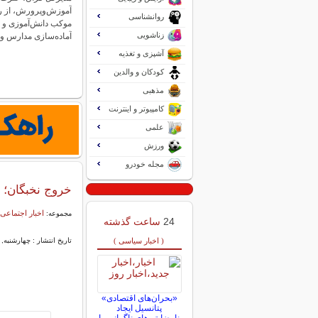
روانشناسی
موکب دانش‌آموزی و 
زناشویی
آماده‌سازی مدارس و
آشپزی و تغذیه
کودکان و والدین
مذهبی
کامپیوتر و اینترنت
علمی
ورزش
مجله خودرو
خروج نخبگان؛ هز
اخبار اجتماعی
مجموعه:
24
ساعت گذشته
( اخبار سیاسی )
تاریخ انتشار : چهارشنبه, ۱۳ خرداد ۱۴۰۵ ۰۸:۵۹
«بحران‌های اقتصادی»
پتانسیل ایجاد