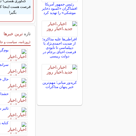
کنکوری هستی؟ تا
رئیس جمهور آمریکا
فرصت هست اینجا ک
افشاگران «کمبود ذخایر
بگیر!
موشکی» را تهدید کرد
تازه
ترین خبرها
افراطی‌ها علیه مذاکره؛
سایر خبرهای داغ
(روزنامه، سیاست و جا
از ضدیت احمدی‌نژاد با
دیپلماسی تا نابودی
بوم‌گ
فرصت احیای برجام در
دولت رییسی
سرانج
حال خو
کریدور میانی؛ مهم‌ترین
خبر پنهان مذاکرات
حشدالش
تاثیر سو
کنایه 