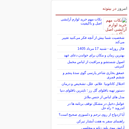
امروز
در بیتوته
نکات مهم خرید لوازم آرایشی
اصل و باکیفیت
شخصیت شما بیش از آنچه فکر می‌کنید تغییر
می‌کند
فال روزانه - شنبه 17 مرداد 1405
بهترین زمان و مکان برای خواندن دعای عهد
اصول شستشو و مراقبت از لباس مخمل
کبریتی
عمعق بخاری شاعر پارسی گوی سدهٔ پنجم و
ششم قمری
اختلال کاتاتونیا: علائم، علل، تشخیص و درمان
دستور تهیه باقلوای گل رز ؛ تاپترین باقلوای دنیا
مدل های لباس از جنس ملانژ
عوامل دخیل در مشکل توقف برنامه ها در
اندروید + راه حل
آیا ازدواج از روی ترحم و دلسوزی صحیح است؟
راهنمای سفر به هفت آبشار تیرکن
آرایش موی بلند زنانه و مجلسی