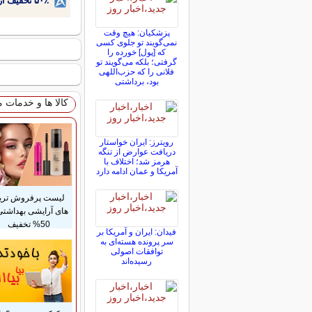
۵۰٪ تخفیف ارتودنسی دندان اقساطی بدون نیاز به چک یا سفته!
پزشکیان: هیچ وقت
نمی‌گویند تو جلوی کسی
که [پول] خورده را
گرفتی؛ بلکه می‌گویند تو
فلانی را که حزب‌اللهی
بود، برداشتی
کالا ها و خدمات 
رویترز: ایران خواستار
دریافت عوارض از تنگه
هرمز شد؛ اختلاف با
آمریکا و عمان ادامه دارد
لیست پرفروش تری
های آرایشی بهداشتی 
50% تخفیف
فیدان: ایران و آمریکا بر
سر پرونده هسته‌ای به
توافقات اصولی
رسیده‌اند