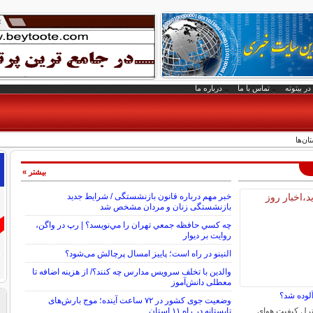
در بیتوته
تماس با ما
درباره ما
ان‌ها
بیشتر »
خبر مهم درباره قانون بازنشستگی / شرایط جدید
بازنشستگی زنان و مردان مشخص شد
چه كسي حافظه جمعي تهران را مي‌نويسد؟ | رپ در واگن،
روايت بر ديوار
النینو در راه است؛ پاییز امسال پرچالش می‌شود؟
والدین با تخلف سرویس مدارس چه کنند؟/ از هزینه اضافه تا
معطلی دانش‌آموز
آلوده شد؟
وضعیت جوی کشور در ۷۲ ساعت آینده؛ موج بارش‌های
رل کیفیت هوای
تابستانه در راه ۱۱ استان