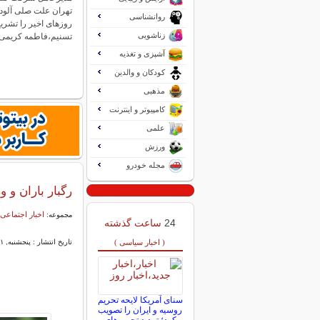
تهران علت صلی آلود
روانشناسی
روزهای اخیر را تشری
زناشویی
تسنیم،فاطمه کریمی
آشپزی و تغذیه
کودکان و والدین
مذهبی
کامپیوتر و اینترنت
علمی
ورزش
مجله خودرو
رگبار باران و 
اخبار اجتماعی
مجموعه:
24
ساعت گذشته
( اخبار سیاسی )
تاریخ انتشار : پنجشنبه, ۲۱ خرداد ۱۴۰۵ ۰۸:۵۶
سنای آمریکا لایحه تحریم
روسیه و ایران را تصویب