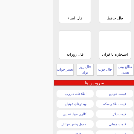
فال حافظ
فال انبیاء
استخاره با قرآن
فال روزانه
طالع بینی
فال روز
فال چوب
تعبیر خواب
هندی
تولد
سرویس ها
قیمت خودرو
اطلاعات دارویی
قیمت طلا و سکه
ویدئوهای فوتبال
قیمت دلار
کالری مواد غذایی
قیمت موبایل
جدول پخش فوتبال