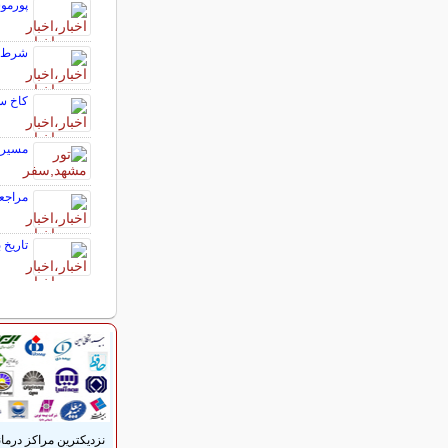
پورمو
شرط مه
کاخ سف
مسیر 
مراجعه
تاریخ 
نزدیکترین مراکز درما