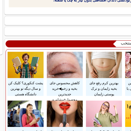
منتخب
ن
بهترین کرم رفع جای
کاهش محسوس جای
پشت کنکوری؟ کلیک کن
با
بخیه زایمان و ترک
بخیه و زخم◀خرید
و سال دیگه تو بهترین
پوستی زایمان
جدیدترین
دانشگاه هستی
محصول+مشاوره