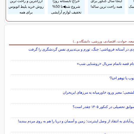
اینجا سال کنکور برای
حراج تابستانه روژا
ارزانترین و راحت ترین
مک
همه راحت ترین ساله!
شروع شد◀تا 50%
روش خرید بلیط اتوبوس
تخفیف لوازم آرایشی
برای همه
معه، حوادث، اقتصادی، ورزشی، دانشگاه و...)
ردی در آستانه فروپاشی؛ جنگ، تورم و بی‌تدبیری نفس گردشگری را گرفت
ام قصه ناتمام سریال «روشنایی شب»
ب یا توهم احیا؟
عبی؛ معبر ورود خاورمیانه به مرزهای ابربحران
ابق تحصیلی در کنکور ۱۴۰۵ چقدر است؟
زیدآبادی به انتقاد از وصل اینترنت؛ زمین و آسمان و دریا را هم به روی مردم ببندید!