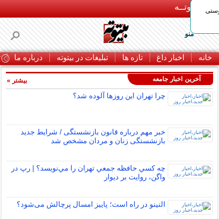
بـیتوتــه
وستی
منو
خانه
اخبار داغ
تازه ها
تبلیغات در بیتوته
درباره ما
ت
آخرین اخبار جامعه
بیشتر »
چرا تهران این روزها آلوده شد؟
خبر مهم درباره قانون بازنشستگی / شرایط جدید
بازنشستگی زنان و مردان مشخص شد
چه كسي حافظه جمعي تهران را مي‌نويسد؟ | رپ در
واگن، روايت بر ديوار
النینو در راه است؛ پاییز امسال پرچالش می‌شود؟