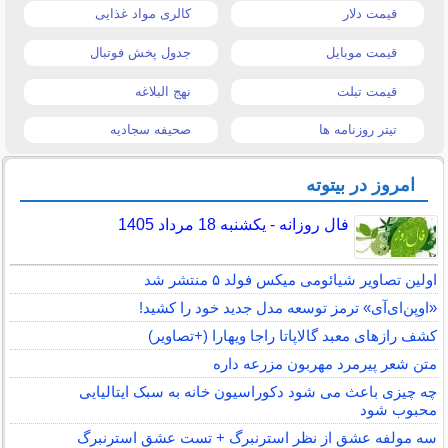
قیمت دلار
کالری مواد غذایی
قیمت موبایل
جدول پخش فوتبال
قیمت تبلت
نهج البلاغه
تیتر روزنامه ها
صحیفه سجادیه
امروز در بیتوته
فال روزانه - یکشنبه 18 مرداد 1405
اولین تصاویر شیائومی میکس فولد ۵ منتشر شد
«اوپن‌ای‌آی» ترمز توسعه مدل جدید خود را کشید!
کشف رازهای معبد گالاپاتا راجا ویهارا (+تصاویر)
متن شعر پیرمرد مهربون مزرعه داره
چه چیزی باعث می شود دکوراسیون خانه به سبک ایتالیایی
محبوب شود
سه مولفه عشق از نظر استرنبرگ + تست عشق استرنبرگ