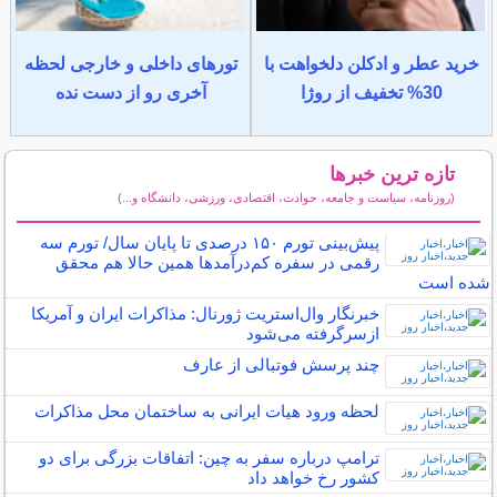
خرید عطر و ادکلن دلخواهت با
تورهای داخلی و خارجی لحظه
30% تخفیف از روژا
آخری رو از دست نده
تازه ترین خبرها
(روزنامه، سیاست و جامعه، حوادث، اقتصادی، ورزشی، دانشگاه و...)
سایر خبرهای داغ
پیش‌بینی تورم ۱۵۰ درصدی تا پایان سال/ تورم سه
رقمی در سفره کم‌درآمد‌ها همین حالا هم محقق
شده است
خبرنگار وال‌استریت ژورنال: مذاکرات ایران و آمریکا
ازسرگرفته می‌شود
چند پرسش فوتبالی از عارف
لحظه ورود هیات ایرانی به ساختمان محل مذاکرات
ترامپ درباره سفر به چین: اتفاقات بزرگی برای دو
کشور رخ خواهد داد