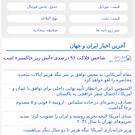
قیمت موبایل
جدول پخش فوتبال
قیمت تبلت
نهج البلاغه
تیتر روزنامه ها
صحیفه سجادیه
آخرین اخبار ایران و جهان
شاخص فلاکت ۹۶ درصدی «آتش زیر خاکستر» است
مقام آمریکایی: به محض توافق بر سر تنگه هرمز ایالات متحده
محاصره را لغو خواهد کرد
اکسیوس: ایران در انتظار تأیید نهایی داخلی برای توافق با عمان و
آمریکا / احتمال سفر عراقچی به پاکستان
تصادف زنجیره‌ای در جاده سلماس - ارومیه ۶ فوتی و ۵ مصدوم
برجا گذاشت
سنای آمریکا لایحه تحریم روسیه و ایران را تصویب کرد؛ تمدید
تحریم‌های تهران تا سال ۲۰۳۱
وزیر خزانه‌داری آمریکا: تنگه هرمز تا دو سال دیگر بی‌اهمیت