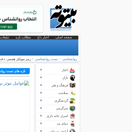
صفحه اصلی
اخبار داغ
مطالب تازه
تبلیغات 
روانشناسی
تست روانشناسی
رمز موبایل همسر، دغد
اخبار
تازه های تست روا
بازار
فرهنگ و هنر
سلامت
گردشگری
سرگرمی
اسرار خانه داری
دنیای مد
آرایش و زیبایی