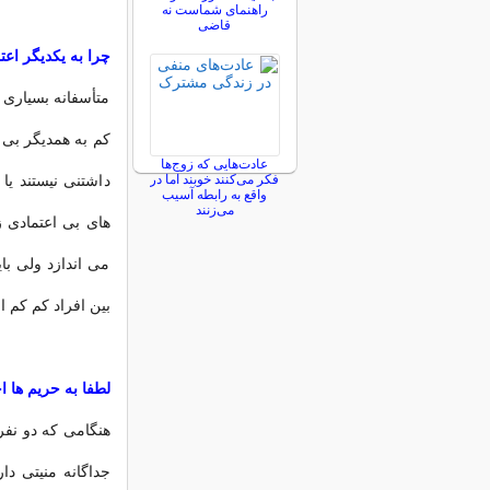
راهنمای شماست نه
قاضی
چرا به یكدیگر اعتم
متأسفانه بسیاری 
كم به همدیگر بی 
عادت‌هایی که زوج‌ها
فکر می‌کنند خوبند اما در
داشتنی نیستند یا
واقع به رابطه آسیب
می‌زنند
های بی اعتمادی 
می اندازد ولی با
بین افراد كم كم ا
لطفا به حریم ها ا
هنگامی كه دو نفر 
جداگانه منیتی دار