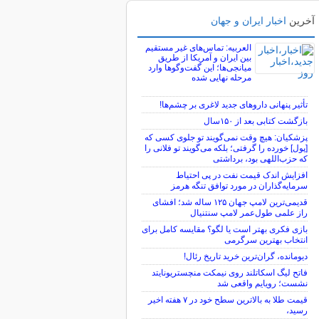
آخرین
اخبار ایران و جهان
العربیه: تماس‌های غیر مستقیم
بین ایران و آمریکا از طریق
میانجی‌ها؛ این گفت‌و‌گو‌ها وارد
مرحله نهایی شده
تأثیر پنهانی داروهای جدید لاغری بر چشم‌ها!
بازگشت کتابی بعد از ۱۵۰سال
پزشکیان: هیچ وقت نمی‌گویند تو جلوی کسی که
[پول] خورده را گرفتی؛ بلکه می‌گویند تو فلانی را
که حزب‌اللهی بود، برداشتی
افزایش اندک قیمت نفت در پی احتیاط
سرمایه‌گذاران در مورد توافق تنگه هرمز
قدیمی‌ترین لامپ جهان ۱۲۵ ساله شد؛ افشای
راز علمی طول‌عمر لامپ سنتنیال
بازی فکری بهتر است یا لگو؟ مقایسه کامل برای
انتخاب بهترین سرگرمی
دیومانده، گران‌ترین خرید تاریخ رئال!
فاتح لیگ اسکاتلند روی نیمکت منچستریونایتد
نشست؛ رویایم واقعی شد
قیمت طلا به بالاترین سطح خود در ۷ هفته اخیر
رسید،