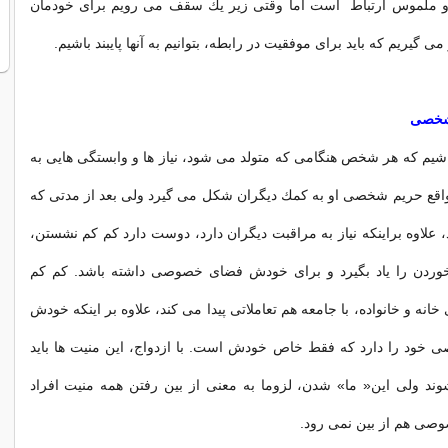
 ملموس ارتباط است اما وقتی زیر یك سقف می رویم برای خودمان
 گیریم كه باید برای موفقیت در رابطه، بتوانیم به آنها پایبند باشیم.
شخصی
باشیم كه هر شخص هنگامی كه متولد می شود، نیاز ها و وابستگی هایی به
 واقع حریم شخصی او به كمك دیگران شكل می گیرد ولی بعد از مدتی كه
علاوه براینكه نیاز به مراقبت دیگران دارد، دوست دارد كم كم نشستن،
خوردن را یاد بگیرد و برای خودش فضای خصوصی داشته باشد. كم كم
انه و خانواده، با جامعه هم تعاملاتی پیدا می كند، علاوه بر اینكه خودش
خود را دارد كه فقط خاص خودش است. با ازدواج، این منیت ها باید
وند ولی این« ما» شدن، لزوما به معنی از بین رفتن همه منیت افراد
صی هم از بین نمی رود.