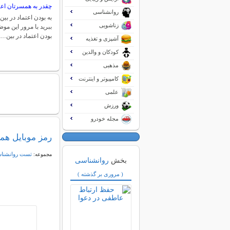
چقدر به همسرتان اعتم
روانشناسی
به بودن اعتماد در بی
زناشویی
ببرید با مرور این مو
بودن اعتماد در بین…
آشپزی و تغذیه
کودکان و والدین
مذهبی
کامپیوتر و اینترنت
علمی
ورزش
مجله خودرو
رمز موبایل هم
تست روانشنا
مجموعه:
بخش
روانشناسی
( مروری بر گذشته )