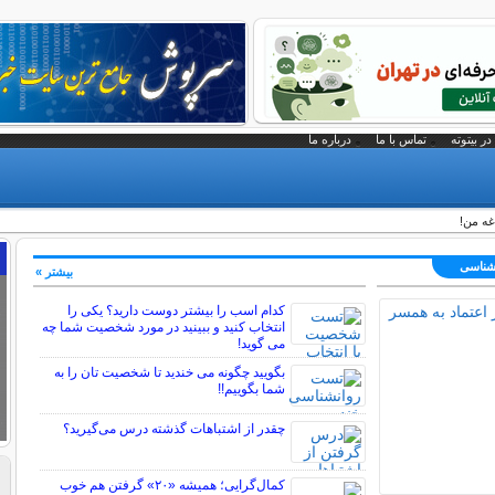
در بیتوته
تماس با ما
درباره ما
غه من!
نشناسی
بیشتر »
کدام اسب را بیشتر دوست دارید؟ یکی را
انتخاب کنید و ببینید در مورد شخصیت شما چه
می گوید!
بگویید چگونه می خندید تا شخصیت تان را به
شما بگوییم!!
چقدر از اشتباهات گذشته درس می‌گیرید؟
کمال‌گرایی؛ همیشه «۲۰» گرفتن هم خوب