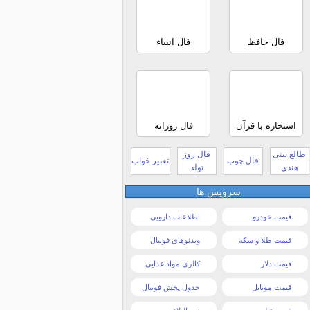
فال حافظ
فال انبیاء
استخاره با قرآن
فال روزانه
طالع بینی
فال روز
فال چوب
تعبیر خواب
هندی
تولد
سرویس ها
قیمت خودرو
اطلاعات دارویی
قیمت طلا و سکه
ویدئوهای فوتبال
قیمت دلار
کالری مواد غذایی
قیمت موبایل
جدول پخش فوتبال