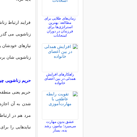
زمان‌های طلایی برای
فرایند ارتباط ز
مطالعه: بهترین
استراتژی‌ها برای
فرزندان در دوران
زناشویی می گذرند
امتحانات
نیازهای خودشان ر
زناشویی شان برس
راهکارهای افزایش
همدلی در بین اعضای
حریم زناشویی چ
خانواده
حریم یعنی منطقه 
شدن به آن اجازه
مرد هم در ارتباط
عشق بدون مهارت
می‌میرد؛ بیاموز، رشد
نبایدهایی را برا
بده، بساز