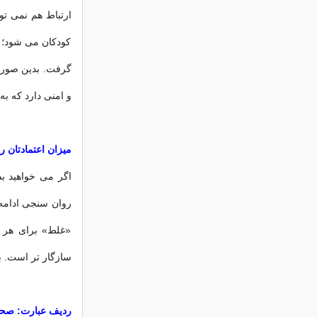
ارتباط هم نمی ت
كودكان می شود؛ ی
گرفت. بدین صورت
و امنی دارد كه ب
میزان اعتمادتان ر
روان سنجی ادامه 
«غلط» برای هر ع
سازگار تر است. بد
ردیف عبارت: صحی