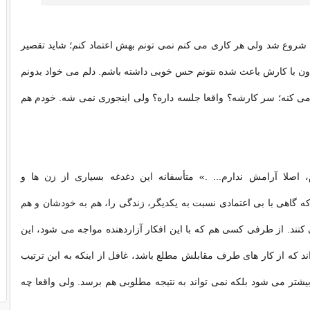
شروع شد ولی هر کاری می کنم نمی تونم بهش اعتماد کنم؛ شاید تقصیر
ون با کارش باعث شده نتونم حس خوبی داشته باشم. دلم می خواد بدونم
ی کنه؛ سر کارشه؟ واقعا جلسه داره؟ ولی اینجوری نمی شه. خودم هم
، اصلا آرامش ندارم... .» متأسفانه این دغدغه بسیاری از زن ها و
گاهی با بی اعتمادی نسبت به یكدیگر، زندگی را، هم به خودشان و هم
كنند. از طرفی كسی هم كه با این افكار آزاردهنده مواجه می شود، این
د كه از كار های طرف مقابلش مطلع باشد، غافل از اینكه به این ترتیب
بیشتر می شود بلكه نمی تواند به نتیجه مطلوبی هم برسد. ولی واقعا چه