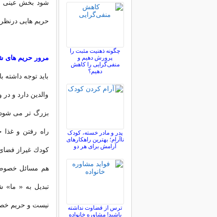
شود بخش عینی و
حریم هایی درنظر می
چگونه ذهنیت مثبت را
مرور حریم های 
پرورش دهیم و
منفی‌گرایی را کاهش
دهیم؟
باید توجه داشته 
والدین دارد و در
بزرگ تر می شود، 
راه رفتن و غذا 
پدر و مادر خسته، کودک
ناآرام؛ بهترین راهکارهای
آرامش برای هر دو
كودك غیراز فضای خ
هم مسائل خصوصی 
تبدیل به « ما» ش
نیست و حریم خصو
ترس از قضاوت نداشته
باشید! مشاوره خانواده