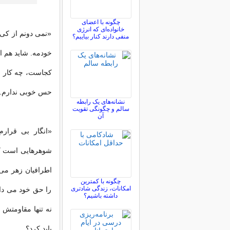
چگونه با اعضای
خانواده‌ای که انرژی
«نمی دونم از کی 
منفی دارند کنار بیاییم؟
خودمه. شاید هم ا
کجاست، چه کار م
حس خوبی ندارم.
نشانه‌های یک رابطه
سالم و چگونگی تقویت
آن
«انگار بی قرارم
شوهرهایی است كه 
اطرافیان زهر می 
چگونه با کمترین
امکانات، زندگی شادتری
را حق خود می دان
داشته باشیم؟
نه تنها مقاومتش 
باید كرد؟