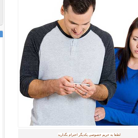
لطفا به حریم خصوصی یکدیگر احترام بگذارید‎