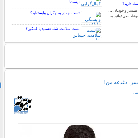
نیست!
اد دارید؟
ن همسر و خودتان پی
تست: چقدر به دیگران وابسته‌اید؟
ضوعات می توانید به
تست سلامت: شاد هستيد يا غمگين؟
سر، دغدغه من!
سی