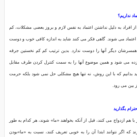
اد نداریم؟
از افراد به دلیل نداشتن اعتماد به نفس لازم و بروز بعضی مشكلات، كم
اعتماد می شوند. گاهی فكر می كنند شاید به اندازه كافی خوب و دوست
 همسرشان دیگر آنها را دوست ندارد. بدین ترتیب كم كم نخستین جرقه
زده می شود و همین موضوع آنها را به سمت كنترل كردن طرف مقابل
ید بدانیم كه با این روش، نه تنها هیچ مشكلی حل نمی شود بلكه حرمت
ز بین می رود.
حترام بگذارید
با هم ازدواج می كنند، قبل از آنكه بخواهند «ما» شوند، هر كدام به طور
ند كه اگر نتوانند ابتدا آن را به خوبی تعریف كنند، نسبت به «ما»بودن