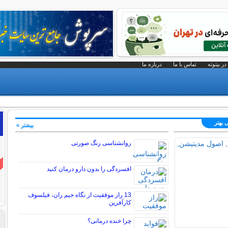
در بیتوته
تماس با ما
درباره ما
 بهتر
بیشتر »
روانشناسی رنگ صورتی
افسردگی را بدون دارو درمان کنید
13 راز موفقیت از نگاه جیم ران، فیلسوف
کارآفرین
چرا خنده درمانی؟