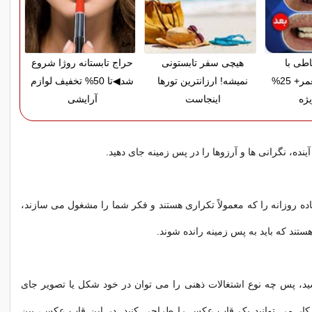
اطی با
هیچی سفر تابستونی
حراج تابستانه روژا شروع
ضمانت مادام‌العمر+ 25%
نمیشه! ارزانترین تورها
شد◀تا 50% تخفیف لوازم
ژه
اینجاست
آرایشی
نده، نگرانی ها و آرزوها را در پس زمینه جای دهید.
اده روزانه را که معمولاً تکراری هستند و فکر شما را مشغول می سازند،
تند که باید به پس زمینه رانده شوند.
ید، پس چه نوع اشتغالات ذهنی را می توان در خود شکل یا تصویر جای
 کار می توانید یک قاب عکس را طراحی کنید. در این قاب عکس، بین