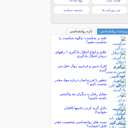
قیمت تبلت
نهج البلاغه
تیتر روزنامه ها
صحیفه سجادیه
پربیننده روانشناسی
تازه روانشناسی
غلبه بر شکست؛ چگونه شکست را
شکست دهیم؟
علایم و انواع اختلال یادگیری + راههای
درمان اختلال یادگیری
افراد بدبین و غرغرو، زوال عقل می
گیرند
چطور با فرزندانمان درباره مواد مخدر
صحبت کنیم ؟
مقابل رفتار بد دیگران چه واکنشی
داشته باشیم؟
دلایل گریه کردن خانمها (آقایان
بخوانند!)
تست های روانشناسی شخصیت چقدر
قابل اعتمادند؟