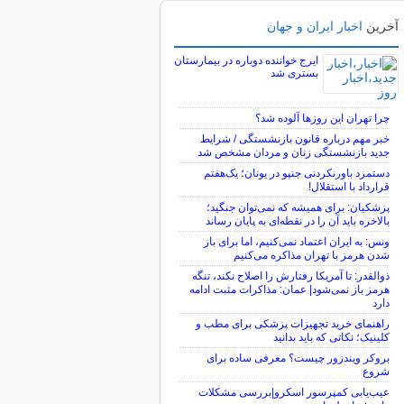
آخرین
اخبار ایران و جهان
ایرج خواننده دوباره در بیمارستان
بستری شد
چرا تهران این روزها آلوده شد؟
خبر مهم درباره قانون بازنشستگی / شرایط
جدید بازنشستگی زنان و مردان مشخص شد
دستمزد باورنکردنی جنپو در یونان؛ یک‌هفتم
قرارداد با استقلال!
پزشکیان: برای همیشه که نمی‌توان جنگید؛
بالاخره باید آن را در نقطه‌ای به پایان رساند
ونس: به ایران اعتماد نمی‌کنیم، اما برای باز
شدن هرمز با تهران مذاکره می‌کنیم
ذوالقدر: تا آمریکا رفتارش را اصلاح نکند، تنگه
هرمز باز نمی‌شود| عمان: مذاکرات مثبت ادامه
دارد
راهنمای خرید تجهیزات پزشکی برای مطب و
کلینیک؛ نکاتی که باید بدانید
بروکر ویندزور چیست؟ معرفی ساده برای
شروع
عیب‌یابی کمپرسور اسکرو|بررسی مشکلات