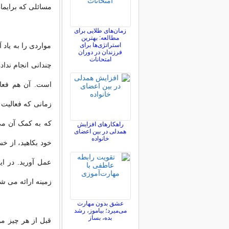
مسائلی که برایمان
زمان‌های طلایی برای
مطالعه: بهترین
استراتژی‌ها برای
مواردی را به یاد 
فرزندان در دوران
امتحانات
چندانی انجام ندا
است. آن هم فعال
زمانی که فعالیت 
که به کمک آن می ت
راهکارهای افزایش
همدلی در بین اعضای
خانواده
خود بکاهید، از خ
عمل آورید. در ا
زمینه ارائه می ش
عشق بدون مهارت
می‌میرد؛ بیاموز، رشد
بده، بساز
قبل از هر چیز م