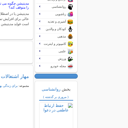
مدیتیشن چگونه می تو
روانشناسی
را متوقف کند؟
مدیتیشن یا در اصطلا
زناشویی
عالی برای افزایش تم
آشپزی و تغذیه
است فواید مدیتیشن 
کودکان و والدین
مذهبی
کامپیوتر و اینترنت
علمی
ورزش
مجله خودرو
مهار اشتغالات 
برای زندگی به
مجموعه:
بخش
روانشناسی
( مروری بر گذشته )