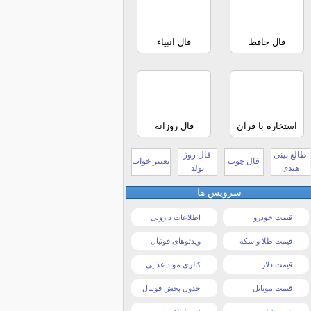
فال حافظ
فال انبیاء
استخاره با قرآن
فال روزانه
طالع بینی
فال روز
فال چوب
تعبیر خواب
هندی
تولد
سرویس ها
قیمت خودرو
اطلاعات دارویی
قیمت طلا و سکه
ویدئوهای فوتبال
قیمت دلار
کالری مواد غذایی
قیمت موبایل
جدول پخش فوتبال