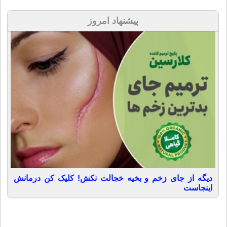
پیشنهاد امروز
دیگه از جای زخم و بخیه خجالت نکش! کلیک کن درمانش
اینجاست