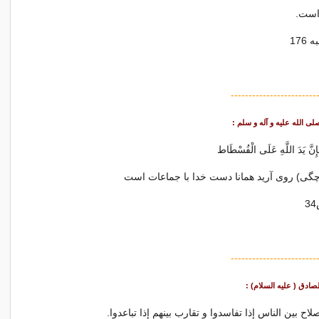
است.
176
------------------------
فَإِنَّ يَدَ اللَّهِ عَلَى الْفُسْطَاط
گى) روى آريد همانا دست خدا با جماعات است
------------------------
لصادق ( علیه السلام) :
لاح بین الناس إذا تفاسدوا و تقارب بینهم إذا تباعدوا.