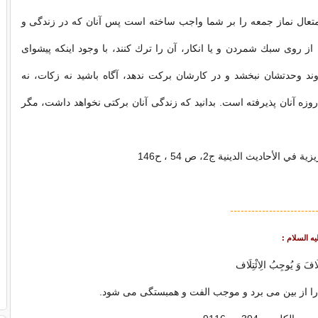
 متعال نماز جمعه را بر شما واجب ساخته است پس آنان كه در زندگى و
 روى سبك شمردن و يا انكار، آن را ترك كنند، با وجود اين‏كه پيشواى
وند وحدتشان نبخشد و در كارشان بركت ندهد، آگاه باشيد نه زكات، نه
روزه آنان پذيرفته است. بدانيد كه زندگى آنان بركتى نخواهد داشت، مگر
ي الأحاديث الدينية ج‏2، ص 54 ، ح146
------------------------
لَافَ وَ يُوجِبُ الِائْتِلَاف‏
را از بين مى ‏برد و موجب الفت و همبستگى مى ‏شود.