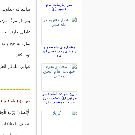
متن زیارتنامه امام
حسین (ع)
بدانيد كه خداوند
پس از مرگ من، از
عادلى دارند، خدا
نماز، نه حج و نه 
هشدارهای ماه صفر و
راه های رفع نحسی این
توبه كنند.
ماه
عوالي اللئالي العزيزية ف
---------------------
تاریخ شهادت امام حسن
مجتبی (ع): هفتم صفر یا
حدیث (2) امام على عليه السلام :
بیست و هشتم صفر؟
الْإِنْصَافُ يَرْفَعُ الْخِ
انصاف، اختلافات 