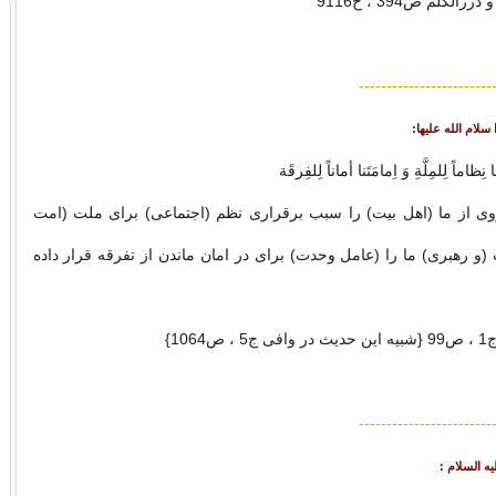
لکلم ص394 ، ح9116
------------------------
نِظاماً لِلمِلَّةِ وَ اِمامَتَنا أماناً لِلفِرقَة
وی از ما (اهل بیت) را سبب برقراری نظم (اجتماعی) برای ملت (امت
(و رهبری) ما را (عامل وحدت) برای در امان ماندن از تفرقه قرار داده
106}
------------------------