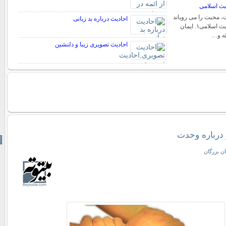
یث اسلامى
، محبت را مى رویاند
احادیث درباره بد زبانی
عوامل محبت در احادیث اسلامى۱. ایمان
ه و…
احادیث تصویری زیبا و دلنشین
 درباره وحدت
ن بزرگان