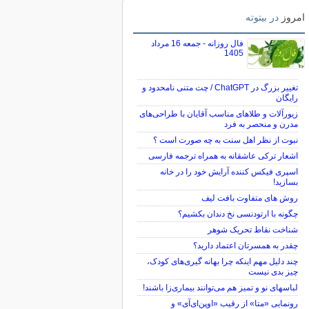
امروز
در بیتوته
فال روزانه - جمعه 16 مرداد
1405
تغییر بزرگ در ChatGPT / چت متنی نامحدود و
رایگان
زیورآلات و طلاهای مناسب آقایان با طراحی‌های
مدرن و منحصر به فرد
نبوت از نظر اهل سنت به چه صورت است ؟
اشعار ترکی عاشقانه به همراه ترجمه فارسی
اسپری فیکس کننده آرایش خود را در خانه
بسازید!
روش های متفاوت بافت لیف
چگونه با ارتودنسی نخ دندان بکشیم؟
شناخت نقاط تحریک شوهر
چقدر به همسرتان اعتماد دارید؟
چند دلیل مهم اینکه چرا بهانه گیری‌های کودک،
چیز بدی نیست
لباس‎های نو و تمیز هم می‌توانند بیماری‌زا باشند!
رونمایی «متا» از رقیب «اوپن‌ای‌آی» و