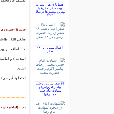
تصنیف غررالحکم و دررا
فقط با ۲۲ هزار تومان؛
بیمه سفر به کربلا با
بهترین پوشش‌ها در سال
۱۴۰۴
---------------------
حدیث (3) حضرت زهرا سلام الله علیها:
فَجَعَلَ اللهُ...طاعَتَنا 
اعمال شب و روز ۲۸
خدا اطاعت و پیر
صفر
اسلامی) و امامت 
است.
احتجاج(طبرسی) ج1 ، ص99 {شبیه این حدیث در وافی ج5 ، ص4
28 صفر سالروز رحلت
پیامبر اکرم(ص) و
شهادت امام حسن
مجتبی(ع)
---------------------
حدیث (4) امام على عليه ‏السلام :