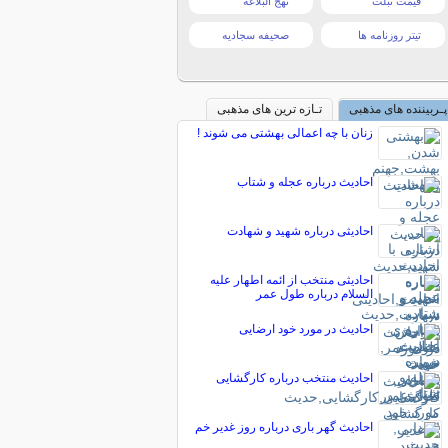
قیمت تبلت
نهج البلاغه
تیتر روزنامه ها
صحیفه سجادیه
پـربیننده های مذهبی
تـازه ترین های مذهبی
زنان با چه اعمالی بهشتی می شوند !
احادیث درباره عجله و شتاب
احادیثی درباره شهید و شهادت
احادیثی منتخب از ائمه اطهار علیه
السلام درباره طول عمر
احادیث در مورد خود ارضایی
احادیث منتخب درباره کارگشایی
احادیث گهر باری درباره روز غدیر خم