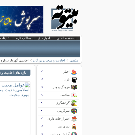
صفحه اصلی
اخبار داغ
مطالب تازه
تبلیغات 
مذهبی
احادیث و سخنان بزرگان
احادیثی گهربار دربار
اخبار
تازه های احادیث و 
بازار
فرهنگ و هنر
سلامت
گردشگری
سرگرمی
اسرار خانه داری
دنیای مد
آرایش و زیبایی