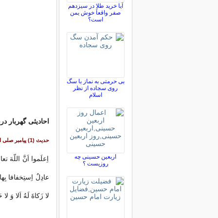
آیا خرید طلا در سیزدهم
صفر واقعاً خوش یمن
است؟
بی حرمتی به نماز با سگ
روی سجاده از نظر
اسلام
احادیثی گهربار در
حدیث (1) پيامبر صلى‏ الله ‏عليه‏ و ‏آله:
اربعین حسینی چه
اِعلَموا اَنَّ اللّه‏َ 
روزیست ؟
عادِلٌ اِستِخفافا بِها وَ
لا زَكاةَ لَهُ اَلا وَ لا ح