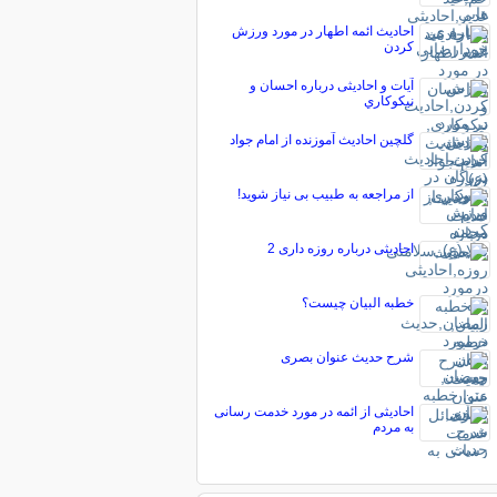
احادیث ائمه اطهار در مورد ورزش
کردن
آیات و احادیثی درباره احسان و
نيكوكاري
گلچین احادیث آموزنده از امام جواد
از مراجعه به طبيب بى نياز شوید!
احادیثی درباره روزه داری 2
خطبه البیان چیست؟
شرح حدیث عنوان بصری
احادیثی از ائمه در مورد خدمت رسانی
به مردم