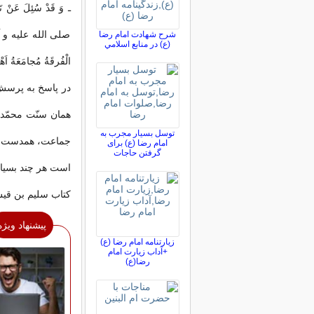
ـ وَ قَدْ سُئِلَ عَنْ تَفس
صلى ‏الله‏ عليه ‏و ‏آله و
شرح شهادت امام رضا
(ع) در منابع اسلامي
الْفُرقَةُ مُجامَعَةُ اَهْ
در پاسخ به پرسش 
همان سنّت محمّد 
توسل بسیار مجرب به
جماعت، همدست شد
امام رضا (ع) برای
گرفتن حاجات
است هر چند بسيار
كتاب سليم بن قيس الهل
پیشنهاد ویژه
زیارتنامه امام رضا (ع)
+آداب زیارت امام
رضا(ع)