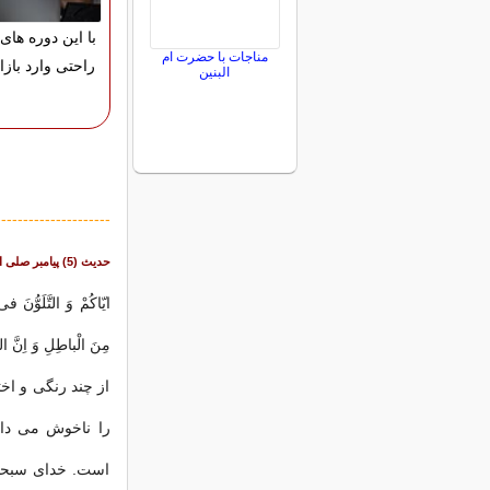
با این دوره های 
مناجات با حضرت ام
راحتی وارد بازا
البنین
---------------------
حدیث (5) پيامبر صلى‏ الله ‏عليه‏ و ‏آله :
ايّاكُمْ وَ التَّلَوُّنَ 
مِنَ الْباطِلِ وَ اِنَّ ال
از چند رنگى و اخ
را ناخوش مى ‏دار
است. خداى سبحان 