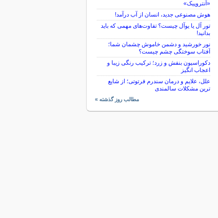
«آنتروپیک»
هوش مصنوعی جدید، انسان از آب درآمد!
تور آل یا یوآل چیست؟ تفاوت‌های مهمی که باید
بدانید!
نور خورشید و دشمن خاموش چشمان شما؛
آفتاب سوختگی چشم چیست؟
دکوراسیون بنفش و زرد؛ ترکیب رنگی زیبا و
اعجاب انگیز
علل، علایم و درمان سندرم فرتوتی؛ از شایع
ترین مشکلات سالمندی
مطالب روز گذشته »