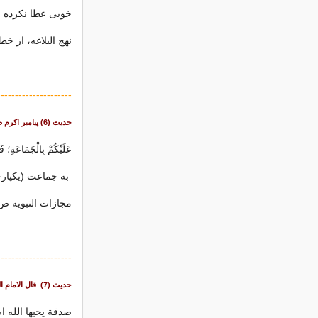
خوبى عطا نكرده 
نهج البلاغه، از خطبه 
---------------------
حدیث (6) پيامبر اکرم صلی الله علیه و آله و سلم :
عَلَيْكُمْ بِالْجَمَاعَةِ؛ 
به جماعت (يكپارچ
مجازات النبویه ص34
---------------------
حدیث (7)
قال الامام ا
صدقة یحبها الله اص