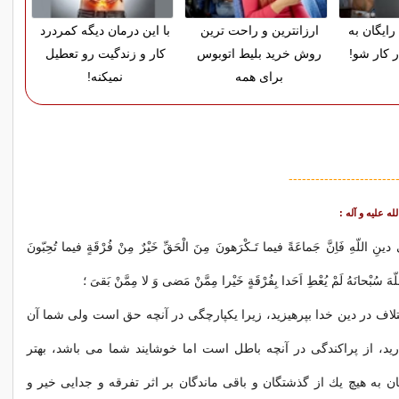
رایگان به
ارزانترین و راحت ترین
با این درمان دیگه کمردرد
ر کار شو!
روش خرید بلیط اتوبوس
کار و زندگیت رو تعطیل
برای همه
نمیکنه!
------------------------
فى دينِ اللّه‏ِ فَاِنَّ جَماعَةً فيما تَـكْرَهونَ مِنَ الْحَقِّ خَيْرٌ مِنْ فُرْقَةٍ فيما تُحِبّونَ
لّه‏َ سُبْحانَهُ لَمْ يُعْطِ اَحَدا بِفُرْقَةٍ خَيْرا مِمَّنْ مَضى وَ لا مِمَّنْ بَقىَ ؛
تلاف در دين خدا بپرهيزيد، زيرا يكپارچگى در آنچه حق است ولى شما آن
يد، از پراكندگى در آنچه باطل است اما خوشايند شما مى ‏باشد، بهتر
به هيچ يك از گذشتگان و باقى ماندگان بر اثر تفرقه و جدايى خير و