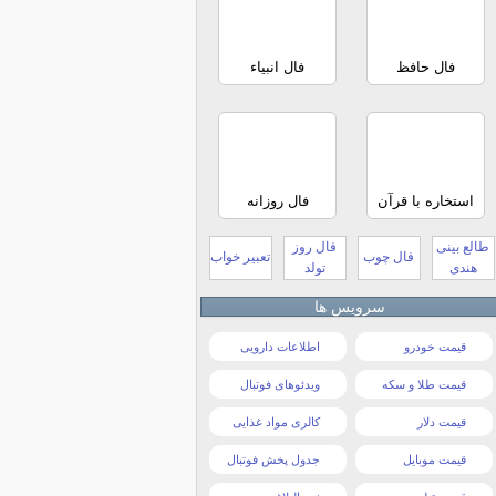
فال حافظ
فال انبیاء
استخاره با قرآن
فال روزانه
طالع بینی
فال روز
فال چوب
تعبیر خواب
هندی
تولد
سرویس ها
قیمت خودرو
اطلاعات دارویی
قیمت طلا و سکه
ویدئوهای فوتبال
قیمت دلار
کالری مواد غذایی
قیمت موبایل
جدول پخش فوتبال