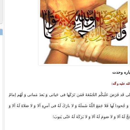
باره وحدت
تعالى قَد فَرَضَ عَلَيكُم الجُمُعَةَ فَمَن تَرَكَها فى حَياتى وَ بَعدَ مَماتى وَ لَهُم اِمامٌ
 جُحودا لَها فَلا جَمَعَ اللّه‏ُ شَملَهُ وَ لا بارَكَ لَهُ فى اَمرِهِ اَلا وَ لا صَلاةَ لَهُ اَلا وَ
َجَّ لَهُ اَلا وَ لا صَومَ لَهُ اَلا وَ لا بَرَكَةَ لَهُ حَتّى يَتوبَ؛