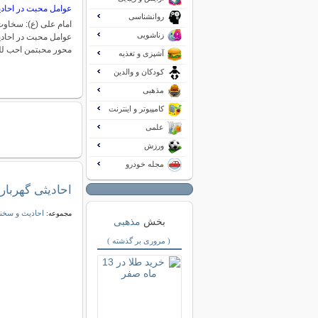
عوامل محبت در احاد
روانشناسی
امام علی (ع): سخاوت
زناشویی
محور محبتمن احب لل
آشپزی و تغذیه
کودکان و والدین
مذهبی
کامپیوتر و اینترنت
علمی
ورزش
مجله خودرو
احادیثی گهربار
احادیث و سخنا
مجموعه:
بخش
مذهبی
( مروری بر گذشته )