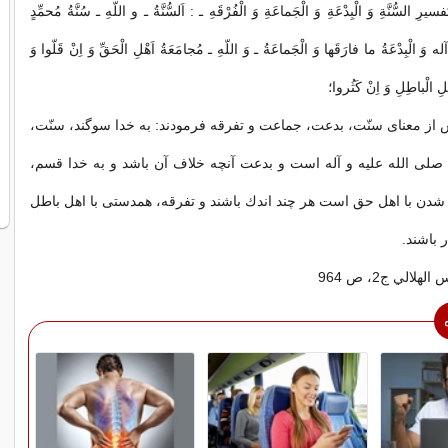
يرِ السُّنَّةِ وَ الْبِدْعَةِ وَ الْجَماعَةِ وَ الْفُرْقَهِ ـ : اَلسُّنَّةُ ـ و اللّه‏ِ ـ سُنَّةُ مُحمِّدٍ
َ الْبِدْعَةُ ما فارَقَها وَ الْجَماعَةُ ـ وَ اللّه‏ِ ـ مُجامَعَةُ اَهْلِ الْحَقِّ وَ اِنْ قَلّوا وَ
لِ الْباطِلِ وَ اِنْ كَثُروا؛
از معناى سنّت، بدعت، جماعت و تفرقه فرمودند: به خدا سوگند، سنّت،
صلى‏ الله ‏عليه‏ و ‏آله است و بدعت آنچه خلاف آن باشد و به خدا قسم،
ن با اهل حق است هر چند اندك باشند و تفرقه، همدستى با اهل باطل
 باشند.
الي ج‏2، ص 964