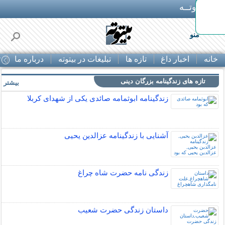
بـیتوتــه
ایمپلنت اقساطی با ضمانت مادام‌العمر+ 25%
منو
خانه
اخبار داغ
تازه ها
تبلیغات در بیتوته
درباره ما
ت
تازه های زندگینامه بزرگان دینی
بیشتر »
زندگینامه ابوثمامه صائدی یکی از شهدای کربلا
آشنایی با زندگینامه عزالدین یحیی
زندگی نامه حضرت شاه چراغ
داستان زندگی حضرت شعیب