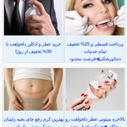
پرداخت قسطی و 25% تخفیف
خرید عطر و ادکلن دلخواهت با
تمام خدمات
30% تخفیف از روژا
دندانپزشکی◀فرصت محدود
بالاخره میتونی عطر دلخواهت رو
بهترین کرم رفع جای بخیه زایمان
پیداکنی◀ضمانت اصل بودن
و ترک پوستی زایمان