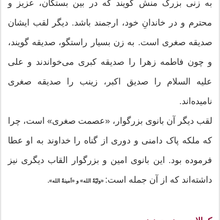
به زنی بزرگ منش گویند که در بین بستگان، عزیز و
محترم و در خاندانِ خود، ارجمند باشد. دیگر لقب ایشان
صدیقه صغری است. به زن بسیار راستگو، صدیقه گویند،
و چون فاطمه زهرا را صدیقه کبری می‌خواندند و علی
علیه السلام را صدیق اکبر، زینب را صدیقه صغری
نامیده‌اند.
لقب دیگر آن بانوی بزرگوار، «عصمت صغری» است، چرا
که ملکه پاک دامنی و دوری از گناه را خداوند به او عطا
فرموده بود. این بانوی امین و بزرگوار القاب دیگری نیز
داشته‌اند که از آن جمله است:
«ولیّةُ الله» و «اَمینةُ الله».