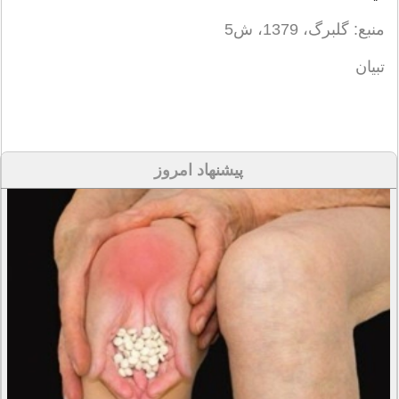
منبع: گلبرگ، 1379، ش5
تبیان
پیشنهاد امروز