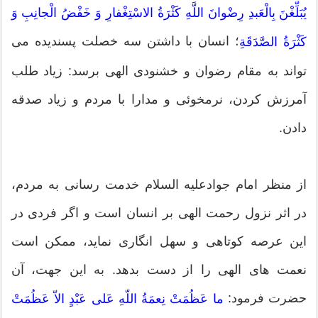
یُبَلِّغْنَ بِالْعَبدِ رِضْوانَ اللَّهِ کَثْرَةُ الاسْتِغْفارِ وَ خَفْضُ الْجانِبِ وَ
؛ انسان با داشتن سه خصلت پسندیده می
کَثْرَةُ الصَّدَقَةِ
تواند به مقام رضوان و خشنودی الهی برسد: زیاد طلب
آمرزش کردن، نرمخوئی و مدارا با مردم و زیاد صدقه
دادن.
از منظر امام جوادعلیه السلام خدمت رسانی به مردم،
در اثر نزول رحمت الهی بر انسان است و اگر فردی در
این عرصه کوتاهی و سهل انگاری نماید، ممکن است
نعمت های الهی را از دست بدهد. به این جهت، آن
حضرت فرمود:
ما عَظُمَتْ نِعمَةُ اللّهِ عَلی عَبْدٍ الاّ عَظُمَتْ