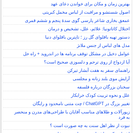
بهترین زمان و مکان برای خواندن دعای عهد
اصول شستشو و مراقبت از لباس مخمل کبریتی
عمعق بخاری شاعر پارسی گوی سدهٔ پنجم و ششم قمری
اختلال کاتاتونیا: علائم، علل، تشخیص و درمان
دستور تهیه باقلوای گل رز ؛ تاپترین باقلوای دنیا
مدل های لباس از جنس ملانژ
عوامل دخیل در مشکل توقف برنامه ها در اندروید + راه حل
آیا ازدواج از روی ترحم و دلسوزی صحیح است؟
راهنمای سفر به هفت آبشار تیرکن
آرایش موی بلند زنانه و مجلسی
سخنان بزرگان درباره فلسفه
علل و نحوه تربیت کودک خرابکار
تغییر بزرگ در ChatGPT / چت متنی نامحدود و رایگان
زیورآلات و طلاهای مناسب آقایان با طراحی‌های مدرن و منحصر
به فرد
نبوت از نظر اهل سنت به چه صورت است ؟