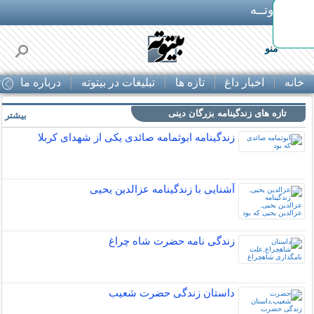
بـیتوتــه
 30% تخفیف از
منو
خانه
اخبار داغ
تازه ها
تبلیغات در بیتوته
درباره ما
ت
تازه های زندگینامه بزرگان دینی
بیشتر »
زندگینامه ابوثمامه صائدی یکی از شهدای کربلا
آشنایی با زندگینامه عزالدین یحیی
زندگی نامه حضرت شاه چراغ
داستان زندگی حضرت شعیب