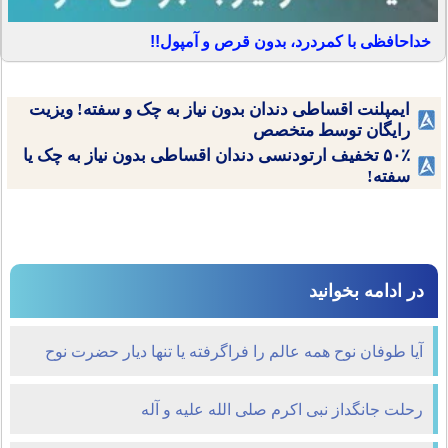
خداحافظی با کمردرد، بدون قرص و آمپول!!
ایمپلنت اقساطی دندان بدون نیاز به چک و سفته! ویزیت
رایگان توسط متخصص
۵۰٪ تخفیف ارتودنسی دندان اقساطی بدون نیاز به چک یا
سفته!
در ادامه بخوانید
آيا طوفان نوح همه عالم را فراگرفته يا تنها ديار حضرت نوح
را؟
رحلت جانگداز نبی اکرم صلی الله علیه و آله