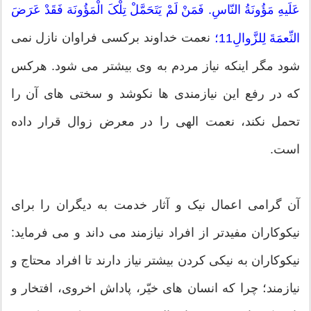
عَلَیهِ مَؤُونَةُ النّاسِ. فَمَنْ لَمْ یَتَحَمَّلْ تِلْکَ الْمَؤُونَة فَقَدْ عَرَضَ
نعمت خداوند برکسی فراوان نازل نمی
النِّعمَةَ لِلزَّوالِ11؛
شود مگر اینکه نیاز مردم به وی بیشتر می شود. هرکس
که در رفع این نیازمندی ها نکوشد و سختی های آن را
تحمل نکند، نعمت الهی را در معرض زوال قرار داده
است.
آن گرامی اعمال نیک و آثار خدمت به دیگران را برای
نیکوکاران مفیدتر از افراد نیازمند می داند و می فرماید:
نیکوکاران به نیکی کردن بیشتر نیاز دارند تا افراد محتاج و
نیازمند؛ چرا که انسان های خیّر، پاداش اخروی، افتخار و